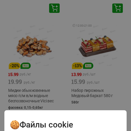
🕘
12:00
-
21:00
-
20
%
-
13
%
15.99
13.99
руб./
кг
руб./
шт
19.99
15.99
руб./
кг
руб./
шт
Мидии обыкновенные
Набор пирожных
мясо п/м в/м водные
Медовый бархат 580 г
беспозвоночные Vici вес
580г
фасовка: 0,15-0,65кг
Файлы cookie