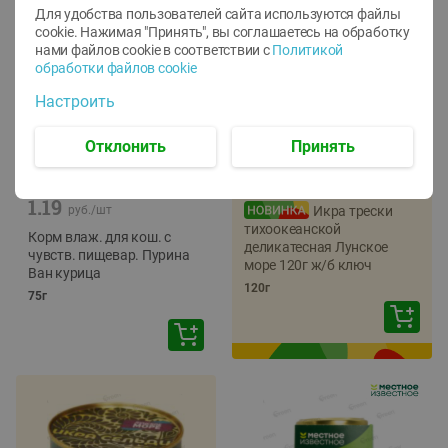
Для удобства пользователей сайта используются файлы
cookie. Нажимая "Принять", вы соглашаетесь
на обработку
нами файлов cookie в соответствии с
Политикой
обработки файлов cookie
Настроить
Отклонить
Принять
-
12
%
-
22
%
5.79
4.49
1.05
руб./
шт
руб./
шт
1.19
руб./
шт
Икра трески
тихоокеанской
Корм влаж. для кош. с
деликатесная Лунское
чувств. пищевар. Пурина
море 120г ж/б ключ
Ван курица
120г
75г