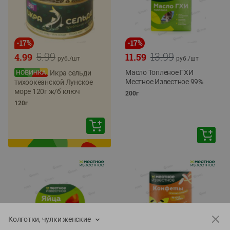
-
17
%
-
17
%
5.99
13.99
4.99
11.59
руб./
шт
руб./
шт
Масло Топленое ГХИ
Икра сельди
Местное Известное 99%
тихоокеанской Лунское
море 120г ж/б ключ
200г
120г
Колготки, чулки женские