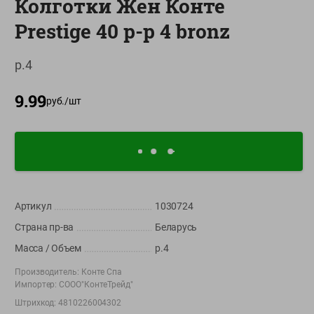
Колготки Жен Конте
О сервисе
Prestige 40 р-р 4 bronz
Настройки файлов cookie
р.4
Мой Green
9.99
Приложение Green c
руб./
шт
доставкой и бонусной картой
App
Google
AppGallery
Store
Play
Артикул
1030724
+375 44 560-60-61
Страна пр-ва
Беларусь
Время работы Call-центра: Пн.- Пт. с 09.00 до 17.00, СБ, ВС -
выходной
Масса / Объем
р.4
Производитель:
Конте Спа
shop@green-market.by
Импортер:
СООО"КонтеТрейд"
Пишите нам свои вопросы, предложения и комментарии
Штрихкод:
4810226004302