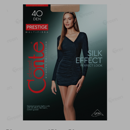
-
13
%
-
20
%
6.89
4.99
5.99
3.99
руб./
шт
руб./
шт
Яйца перепелиные
Конфеты фруктово-
копченые Молодецкие
ягодные Местное
Местное известное 20 шт
известное яблоко-тыква
упак Солигорска п/ф
Хоба
20шт в уп
60г
Показано 1-14 из 78
Показать 15-28 из 78
Каталог товаров
Специально для вас