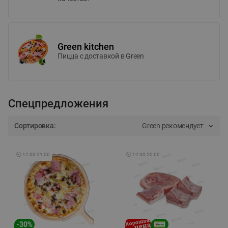
Green kitchen
Пицца c доставкой в Green
Спецпредложения
Сортировка:
Green рекомендует
🕘
12:00
-
21:00
🕘
12:00
-
20:00
-
30
%