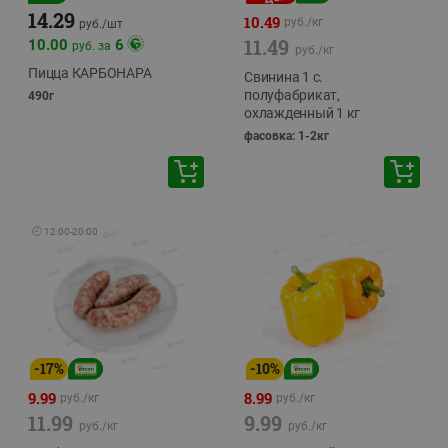
14.29
10.49
руб./
кг
руб./
шт
11.49
10.00
6
руб. за
руб./
кг
Пицца КАРБОНАРА
Свинина 1 с.
полуфабрикат,
490г
охлажденный 1 кг
фасовка: 1-2кг
🕘
12:00
-
20:00
-
17
%
-
10
%
9.99
8.99
руб./
кг
руб./
кг
11.99
9.99
руб./
кг
руб./
кг