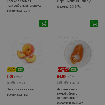
Колбаса Свиная
Перец желтый Беларусь
полуфабрикат, охлажд
фасовка: 0,3-0,7кг
фасовка:0,5-0,7кг
🕘
12:00
-
20:00
-
14
%
5.99
54.99
руб./
кг
руб./
кг
6.99
59.99
руб./
кг
руб./
кг
Персик свежий вес
Форель стейк
полуфабрикат,
фасовка:0,8-1кг
охлажденный
фасовка:0,15-0,6кг