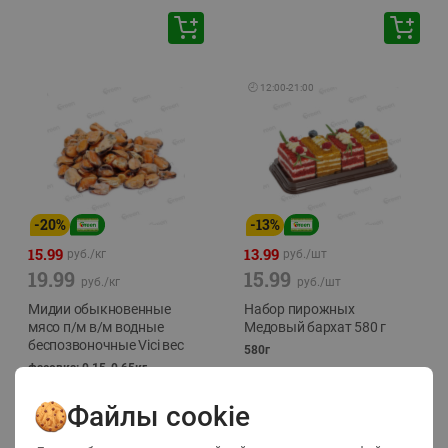
🕘
12:00
-
21:00
-
20
%
-
13
%
15.99
13.99
руб./
кг
руб./
шт
19.99
15.99
руб./
кг
руб./
шт
Мидии обыкновенные
Набор пирожных
мясо п/м в/м водные
Медовый бархат 580 г
беспозвоночные Vici вес
580г
фасовка: 0,15-0,65кг
Файлы cookie