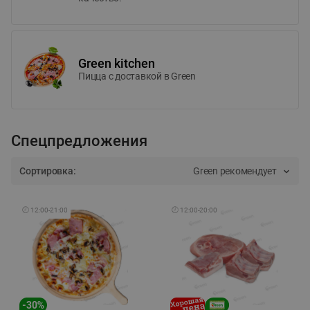
Green kitchen
Пицца c доставкой в Green
Спецпредложения
Сортировка:
Green рекомендует
🕘
12:00
-
21:00
🕘
12:00
-
20:00
-
30
%