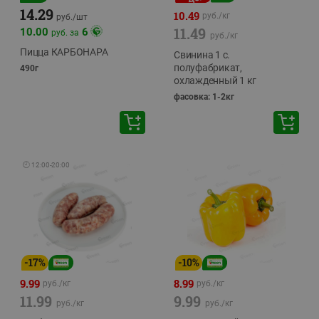
14.29
10.49
руб./
кг
руб./
шт
11.49
10.00
6
руб. за
руб./
кг
Пицца КАРБОНАРА
Свинина 1 с.
полуфабрикат,
490г
охлажденный 1 кг
фасовка: 1-2кг
🕘
12:00
-
20:00
-
17
%
-
10
%
9.99
8.99
руб./
кг
руб./
кг
11.99
9.99
руб./
кг
руб./
кг