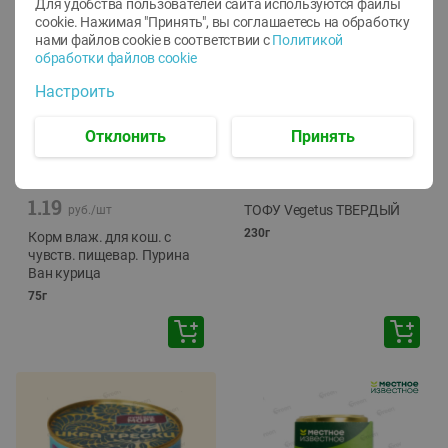
Для удобства пользователей сайта используются файлы
cookie. Нажимая "Принять", вы соглашаетесь
на обработку
нами файлов cookie в соответствии с
Политикой
обработки файлов cookie
Настроить
Отклонить
Принять
-
12
%
-
24
%
6.59
4.99
1.05
руб./
шт
руб./
шт
1.19
ТОФУ Vegetus ТВЕРДЫЙ
руб./
шт
230г
Корм влаж. для кош. с
чувств. пищевар. Пурина
Ван курица
75г