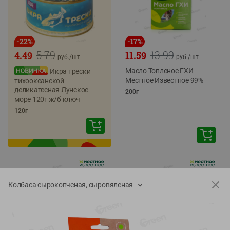
-
22
%
-
17
%
5.79
13.99
4.49
11.59
руб./
шт
руб./
шт
Масло Топленое ГХИ
Икра трески
Местное Известное 99%
тихоокеанской
деликатесная Лунское
200г
море 120г ж/б ключ
120г
Колбаса сырокопченая, сыровяленая