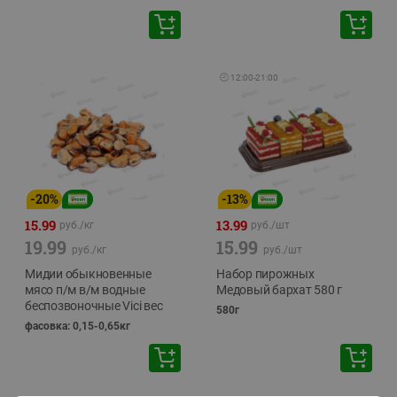
🕘
12:00
-
21:00
-
20
%
-
13
%
15.99
13.99
руб./
кг
руб./
шт
19.99
15.99
руб./
кг
руб./
шт
Мидии обыкновенные
Набор пирожных
мясо п/м в/м водные
Медовый бархат 580 г
беспозвоночные Vici вес
580г
фасовка: 0,15-0,65кг