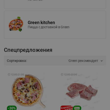
Green kitchen
Пицца c доставкой в Green
Спецпредложения
Сортировка:
Green рекомендует
🕘
12:00
-
21:00
🕘
12:00
-
20:00
-
30
%