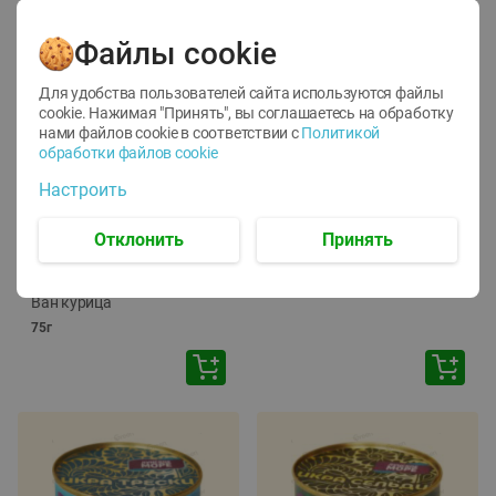
Файлы cookie
Для удобства пользователей сайта используются файлы
cookie. Нажимая "Принять", вы соглашаетесь
на обработку
нами файлов cookie в соответствии с
Политикой
обработки файлов cookie
-
12
%
-
24
%
Настроить
6.59
4.99
1.05
руб./
шт
руб./
шт
1.19
ТОФУ Vegetus ТВЕРДЫЙ
руб./
шт
Отклонить
Принять
230г
Корм влаж. для кош. с
чувств. пищевар. Пурина
Ван курица
75г