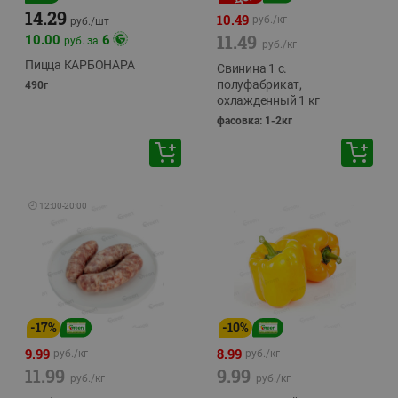
14.29
10.49
руб./
кг
руб./
шт
11.49
10.00
6
руб. за
руб./
кг
Пицца КАРБОНАРА
Свинина 1 с.
полуфабрикат,
490г
охлажденный 1 кг
фасовка: 1-2кг
🕘
12:00
-
20:00
-
17
%
-
10
%
9.99
8.99
руб./
кг
руб./
кг
11.99
9.99
руб./
кг
руб./
кг