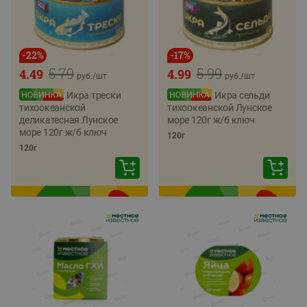
-
22
%
-
17
%
5.79
5.99
4.49
4.99
руб./
шт
руб./
шт
Икра трески
Икра сельди
тихоокеанской
тихоокеанской Лунское
деликатесная Лунское
море 120г ж/б ключ
море 120г ж/б ключ
120г
120г