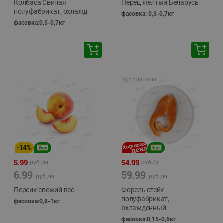
Колбаса Свиная
Перец желтый Беларусь
полуфабрикат, охлажд
фасовка: 0,3-0,7кг
фасовка:0,5-0,7кг
🕘
12:00
-
20:00
-
14
%
5.99
54.99
руб./
кг
руб./
кг
6.99
59.99
руб./
кг
руб./
кг
Персик свежий вес
Форель стейк
полуфабрикат,
фасовка:0,8-1кг
охлажденный
фасовка:0,15-0,6кг