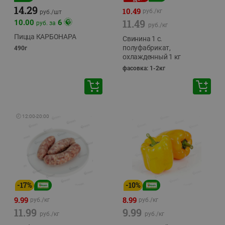
14.29
10.49
руб./
кг
руб./
шт
11.49
10.00
6
руб. за
руб./
кг
Пицца КАРБОНАРА
Свинина 1 с.
полуфабрикат,
490г
охлажденный 1 кг
фасовка: 1-2кг
🕘
12:00
-
20:00
-
17
%
-
10
%
9.99
8.99
руб./
кг
руб./
кг
11.99
9.99
руб./
кг
руб./
кг