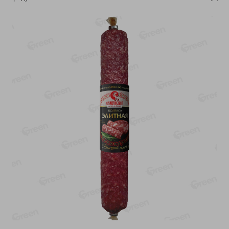
-
13
%
-
20
%
6.89
4.99
5.99
3.99
руб./
шт
руб./
шт
Яйца перепелиные
Конфеты фруктово-
копченые Молодецкие
ягодные Местное
Местное известное 20 шт
известное яблоко-тыква
упак Солигорска п/ф
Хоба
20шт в уп
60г
Показано 1-14 из 78
Показать 15-28 из 78
Каталог товаров
Специально для вас