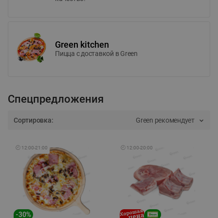
Green kitchen
Пицца c доставкой в Green
Спецпредложения
Сортировка:
Green рекомендует
🕘
12:00
-
21:00
🕘
12:00
-
20:00
-
30
%