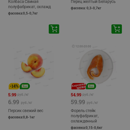
Колбаса Свиная
Перец желтый Беларусь
полуфабрикат, охлажд
фасовка: 0,3-0,7кг
фасовка:0,5-0,7кг
🕘
12:00
-
20:00
-
14
%
5.99
54.99
руб./
кг
руб./
кг
6.99
59.99
руб./
кг
руб./
кг
Персик свежий вес
Форель стейк
полуфабрикат,
фасовка:0,8-1кг
охлажденный
фасовка:0,15-0,6кг