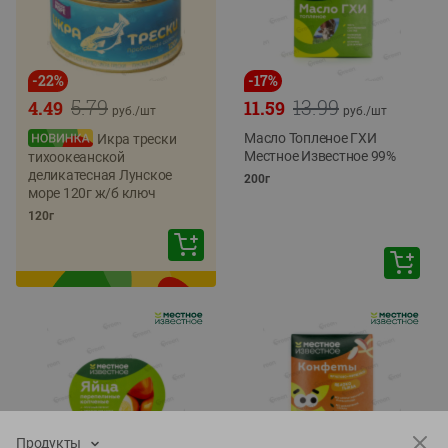
-
22
%
-
17
%
5.79
13.99
4.49
11.59
руб./
шт
руб./
шт
Масло Топленое ГХИ
Икра трески
Местное Известное 99%
тихоокеанской
деликатесная Лунское
200г
море 120г ж/б ключ
120г
Продукты