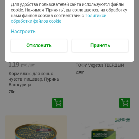
Для удобства пользователей сайта используются файлы
cookie. Нажимая "Принять", вы соглашаетесь
на обработку
нами файлов cookie в соответствии с
Политикой
обработки файлов cookie
Настроить
Отклонить
Принять
-
12
%
-
24
%
6.59
4.99
1.05
руб./
шт
руб./
шт
1.19
ТОФУ Vegetus ТВЕРДЫЙ
руб./
шт
230г
Корм влаж. для кош. с
чувств. пищевар. Пурина
Ван курица
75г