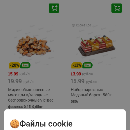
🕘
12:00
-
21:00
-
20
%
-
13
%
15.99
13.99
руб./
кг
руб./
шт
19.99
15.99
руб./
кг
руб./
шт
Мидии обыкновенные
Набор пирожных
мясо п/м в/м водные
Медовый бархат 580 г
беспозвоночные Vici вес
580г
фасовка: 0,15-0,65кг
Файлы cookie