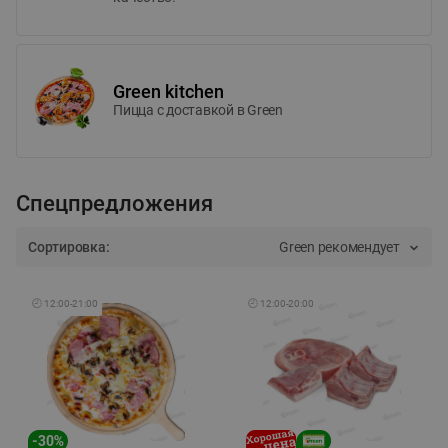
Green kitchen
Пицца c доставкой в Green
Спецпредложения
Сортировка:
Green рекомендует
🕘
12:00
-
21:00
🕘
12:00
-
20:00
-
30
%