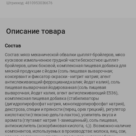
Вакансии
👋
Штрихкод:
4810953036676
Корпоративный сайт Green
Описание товара
Состав
©
2026
ООО «ГРИНрозница» - Доставка продуктов питания в
Минске.
Состав: мясо механической обвалки цыплят-бройлеров, мясо
кусковое измельченное грудной части бескостное цыплят-
Юридическая информация и условия пользовательского
бройлеров, шпик боковой, комплексная пищевая добавка для
соглашения
мясной продукции с йодом (соль пищевая выварочная;
консервант и фиксатор окраски - нитрит натрия; агент
Номер уполномоченных рассматривать обращения покупателей в
антислеживающий ферроцианид калия; йодат калия), соль
соответствии с законодательством об обращениях граждан и
пищевая выварочная йодированная (соль пищевая
юридических лиц: Отдел торговли и услуг Администрации
выварочная, йодат калия, агент антислеживающий Е536),
Фрунзенского района г. Минска + 375 17 272 73 84 .
комплексная пищевая добавка (стабилизаторы
Номер и адрес электронной почты лица, уполномоченного
(дигидропирофосфат натрия, моногидропирофосфат натрия),
декстроза, специи и пряности (перец, орех грецкий), регулятор
продавцом рассматривать обращения покупателей о нарушении их
кислотности (глюконо-дельта-лактон), усилитель вкуса и
прав, предусмотренных законодательством о защите прав
аромата (глутамат натрия 1-замещенный), соль пищевая,
потребителей: +375 44 560-60-61, shop@green-dostavka.by.
антиокислитель (аскорбиновая кислота, -L)). Возможно наличие
Способы оплаты товара:
компонентов, используемых в производстве: молока, яиц, сои,