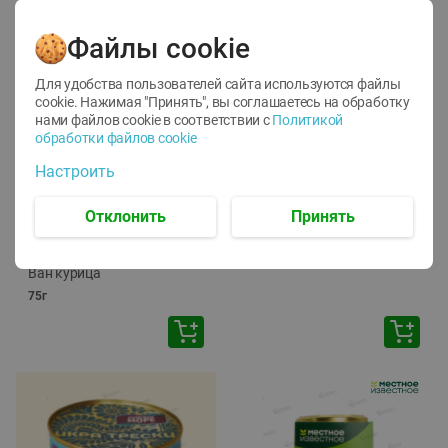
Файлы cookie
Для удобства пользователей сайта используются файлы
cookie. Нажимая "Принять", вы соглашаетесь
на обработку
нами файлов cookie в соответствии с
Политикой
обработки файлов cookie
-
12
%
-
24
%
Настроить
6.59
4.99
1.05
руб./
шт
руб./
шт
1.19
ТОФУ Vegetus ТВЕРДЫЙ
руб./
шт
Отклонить
Принять
230г
Корм влаж. для кош. с
чувств. пищевар. Пурина
Ван курица
75г