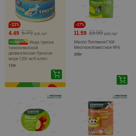
-
22
%
-
17
%
5.79
13.99
4.49
11.59
руб./
шт
руб./
шт
Масло Топленое ГХИ
Икра трески
Местное Известное 99%
тихоокеанской
деликатесная Лунское
200г
море 120г ж/б ключ
120г