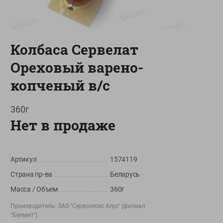
О сервисе
Настройки файлов cookie
Колбаса Сервелат
Мой Green
Ореховый варено-
Приложение Green c
доставкой и бонусной картой
копченый в/с
App
Google
AppGallery
Store
Play
360г
Нет в продаже
+375 44 560-60-61
Артикул
1574119
Время работы Call-центра: Пн.- Пт. с 09.00 до 17.00, СБ, ВС -
выходной
Страна пр-ва
Беларусь
Масса / Объем
360г
shop@green-market.by
Производитель:
ЗАО "Серволюкс Агро" (филиал
Пишите нам свои вопросы, предложения и комментарии
"Белмит")