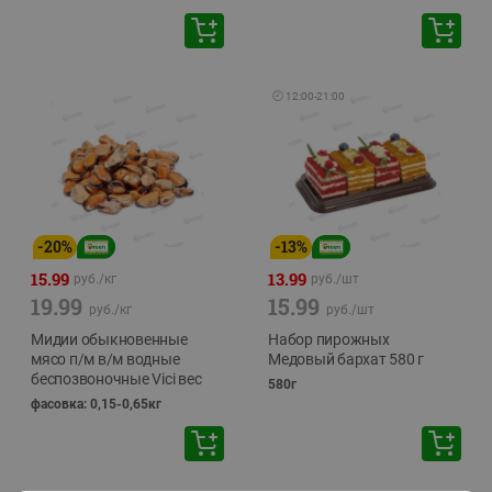
🕘
12:00
-
21:00
-
20
%
-
13
%
15.99
13.99
руб./
кг
руб./
шт
19.99
15.99
руб./
кг
руб./
шт
Мидии обыкновенные
Набор пирожных
мясо п/м в/м водные
Медовый бархат 580 г
беспозвоночные Vici вес
580г
фасовка: 0,15-0,65кг