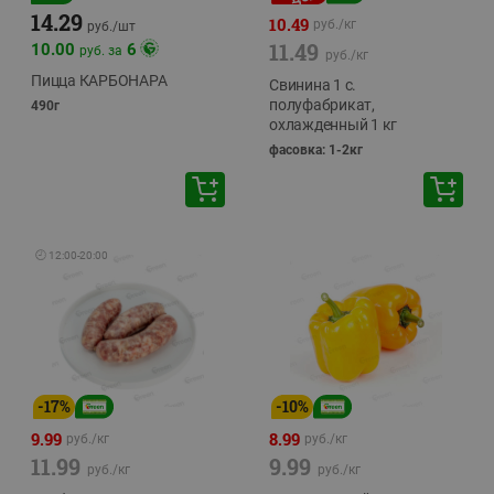
14.29
10.49
руб./
кг
руб./
шт
11.49
10.00
6
руб. за
руб./
кг
Пицца КАРБОНАРА
Свинина 1 с.
полуфабрикат,
490г
охлажденный 1 кг
фасовка: 1-2кг
🕘
12:00
-
20:00
-
17
%
-
10
%
9.99
8.99
руб./
кг
руб./
кг
11.99
9.99
руб./
кг
руб./
кг