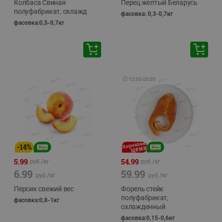
Колбаса Свиная
Перец желтый Беларусь
полуфабрикат, охлажд
фасовка: 0,3-0,7кг
фасовка:0,5-0,7кг
🕘
12:00
-
20:00
-
14
%
5.99
54.99
руб./
кг
руб./
кг
6.99
59.99
руб./
кг
руб./
кг
Персик свежий вес
Форель стейк
полуфабрикат,
фасовка:0,8-1кг
охлажденный
фасовка:0,15-0,6кг