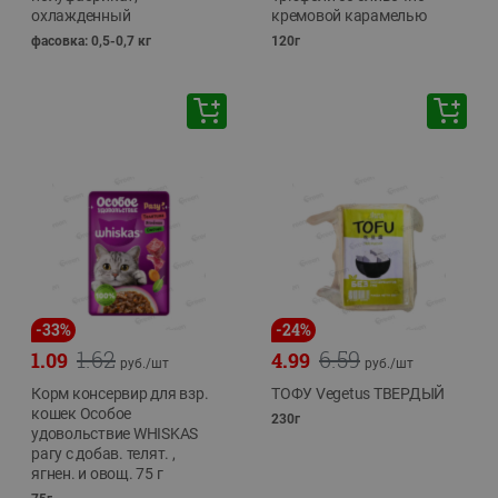
охлажденный
кремовой карамелью
фасовка: 0,5-0,7 кг
120г
-
33
%
-
24
%
1.62
6.59
1.09
4.99
руб./
шт
руб./
шт
Корм консервир для взр.
ТОФУ Vegetus ТВЕРДЫЙ
кошек Особое
230г
удовольствие WHISKAS
рагу с добав. телят. ,
ягнен. и овощ. 75 г