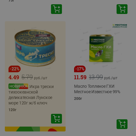
75г
-
22
%
-
17
%
5.79
13.99
4.49
11.59
руб./
шт
руб./
шт
Масло Топленое ГХИ
Икра трески
Местное Известное 99%
тихоокеанской
деликатесная Лунское
200г
море 120г ж/б ключ
120г