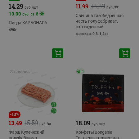
13.39
14.29
11.99
руб./
кг
руб./
шт
10.00
6
руб. за
Свинина тазобедренная
часть полуфабрикат,
Пицца КАРБОНАРА
охлажденный
490г
фасовка: 0,8-1,2кг
1
🕘
12:00
-
20:00
-
13
%
15.59
18.09
13.49
руб./
кг
руб./
шт
Фарш Купеческий
Конфеты Bongenie
полуфабрикат,
Трюфели со сливочно-