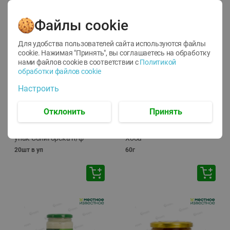
Файлы cookie
Для удобства пользователей сайта используются файлы
cookie. Нажимая "Принять", вы соглашаетесь
на обработку
нами файлов cookie в соответствии с
Политикой
обработки файлов cookie
-
13
%
-
20
%
Настроить
6.89
4.99
5.99
3.99
руб./
шт
руб./
шт
Яйца перепелиные
Конфеты фруктово-
Отклонить
Принять
копченые Молодецкие
ягодные Местное
Местное известное 20 шт
известное яблоко-тыква
упак Солигорска п/ф
Хоба
20шт в уп
60г