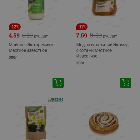
-
12
%
-
11
%
5.19
8.49
4.59
7.59
руб./
шт
руб./
шт
Майонез Эко премиум
Мед натуральный Экомед
Местное известное
с сотами Местное
Известное
300г
300г