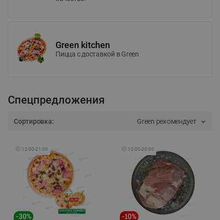
Green kitchen
Пицца c доставкой в Green
Спецпредложения
Сортировка:
Green рекомендует
🕘
12:00
-
21:00
🕘
12:00
-
20:00
-
30
%
-
10
%