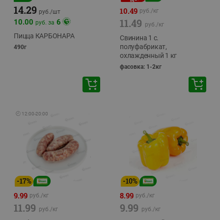
14.29
10.49
руб./
кг
руб./
шт
11.49
10.00
6
руб. за
руб./
кг
Пицца КАРБОНАРА
Свинина 1 с.
полуфабрикат,
490г
охлажденный 1 кг
фасовка: 1-2кг
🕘
12:00
-
20:00
-
17
%
-
10
%
9.99
8.99
руб./
кг
руб./
кг
11.99
9.99
руб./
кг
руб./
кг