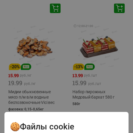
🕘
12:00
-
21:00
-
20
%
-
13
%
15.99
13.99
руб./
кг
руб./
шт
19.99
15.99
руб./
кг
руб./
шт
Мидии обыкновенные
Набор пирожных
мясо п/м в/м водные
Медовый бархат 580 г
беспозвоночные Vici вес
580г
фасовка: 0,15-0,65кг
Файлы cookie