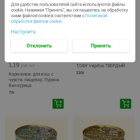
Для удобства пользователей сайта используются файлы
cookie. Нажимая "Принять", вы соглашаетесь
на обработку
нами файлов cookie в соответствии с
Политикой
обработки файлов cookie
Настроить
Отклонить
Принять
-
12
%
-
24
%
6.59
4.99
1.05
руб./
шт
руб./
шт
1.19
ТОФУ Vegetus ТВЕРДЫЙ
руб./
шт
230г
Корм влаж. для кош. с
чувств. пищевар. Пурина
Ван курица
75г