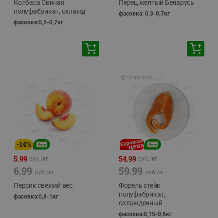
Колбаса Свиная
Перец желтый Беларусь
полуфабрикат, охлажд
фасовка: 0,3-0,7кг
фасовка:0,5-0,7кг
🕘
12:00
-
20:00
-
14
%
5.99
54.99
руб./
кг
руб./
кг
6.99
59.99
руб./
кг
руб./
кг
Персик свежий вес
Форель стейк
полуфабрикат,
фасовка:0,8-1кг
охлажденный
фасовка:0,15-0,6кг