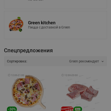
Green kitchen
Пицца c доставкой в Green
Спецпредложения
Сортировка:
Green рекомендует
🕘
12:00
-
21:00
🕘
12:00
-
20:00
-
30
%