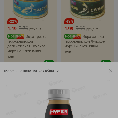
-
22
%
-
17
%
5.79
5.99
4.49
4.99
руб./
шт
руб./
шт
Икра трески
Икра сельди
тихоокеанской
тихоокеанской Лунское
деликатесная Лунское
море 120г ж/б ключ
море 120г ж/б ключ
120г
120г
Молочные напитки, коктейли