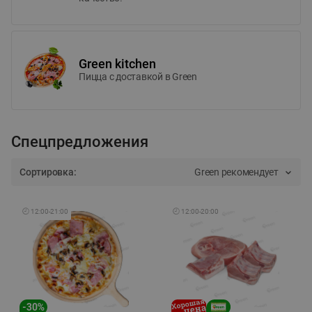
Green kitchen
Пицца c доставкой в Green
Спецпредложения
Сортировка:
Green рекомендует
🕘
12:00
-
21:00
🕘
12:00
-
20:00
-
30
%