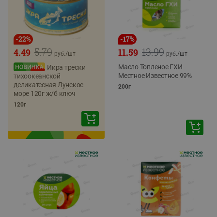
-
22
%
-
17
%
5.79
13.99
4.49
11.59
руб./
шт
руб./
шт
Масло Топленое ГХИ
Икра трески
Местное Известное 99%
тихоокеанской
деликатесная Лунское
200г
море 120г ж/б ключ
120г