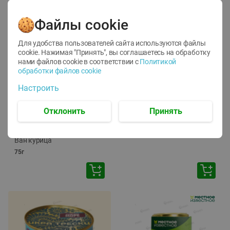
Файлы cookie
Для удобства пользователей сайта используются файлы
cookie. Нажимая "Принять", вы соглашаетесь
на обработку
нами файлов cookie в соответствии с
Политикой
обработки файлов cookie
-
12
%
-
24
%
Настроить
6.59
4.99
1.05
руб./
шт
руб./
шт
1.19
ТОФУ Vegetus ТВЕРДЫЙ
руб./
шт
Отклонить
Принять
230г
Корм влаж. для кош. с
чувств. пищевар. Пурина
Ван курица
75г