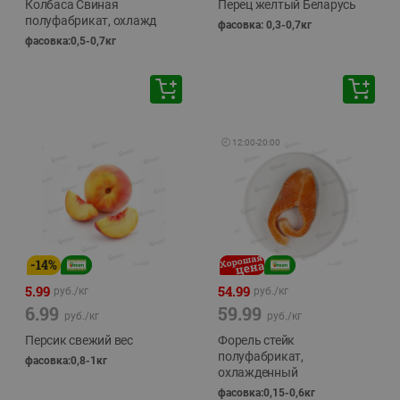
Колбаса Свиная
Перец желтый Беларусь
полуфабрикат, охлажд
фасовка: 0,3-0,7кг
фасовка:0,5-0,7кг
🕘
12:00
-
20:00
-
14
%
5.99
54.99
руб./
кг
руб./
кг
6.99
59.99
руб./
кг
руб./
кг
Персик свежий вес
Форель стейк
полуфабрикат,
фасовка:0,8-1кг
охлажденный
фасовка:0,15-0,6кг