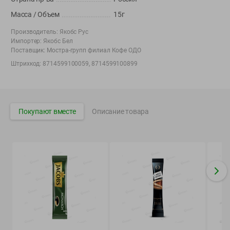
Вакансии
👋
Масса / Объем
15г
Корпоративный сайт Green
Производитель:
Якобс Рус
Импортер:
Якобс Бел
Поставщик:
Мостра-групп филиал Кофе ОДО
Штрихкод:
8714599100059, 8714599100899
©
2026
ООО «ГРИНрозница» - Доставка продуктов питания в
Минске.
Юридическая информация и условия пользовательского
Покупают вместе
Описание товара
соглашения
Номер уполномоченных рассматривать обращения покупателей в
соответствии с законодательством об обращениях граждан и
юридических лиц: Отдел торговли и услуг Администрации
Фрунзенского района г. Минска + 375 17 272 73 84 .
Номер и адрес электронной почты лица, уполномоченного
продавцом рассматривать обращения покупателей о нарушении их
прав, предусмотренных законодательством о защите прав
потребителей: +375 44 560-60-61, shop@green-dostavka.by.
Способы оплаты товара: