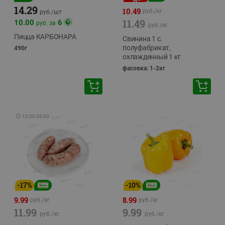
14.29
10.49
руб./
кг
руб./
шт
11.49
10.00
6
руб. за
руб./
кг
Пицца КАРБОНАРА
Свинина 1 с.
полуфабрикат,
490г
охлажденный 1 кг
фасовка: 1-2кг
🕘
12:00
-
20:00
-
17
%
-
10
%
9.99
8.99
руб./
кг
руб./
кг
11.99
9.99
руб./
кг
руб./
кг