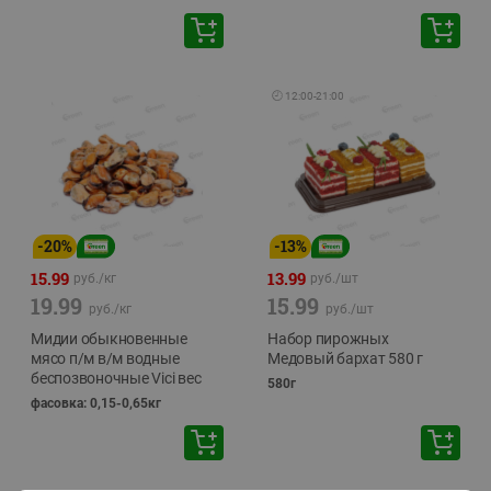
🕘
12:00
-
21:00
-
20
%
-
13
%
15.99
13.99
руб./
кг
руб./
шт
19.99
15.99
руб./
кг
руб./
шт
Мидии обыкновенные
Набор пирожных
мясо п/м в/м водные
Медовый бархат 580 г
беспозвоночные Vici вес
580г
фасовка: 0,15-0,65кг