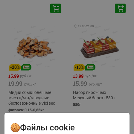
🕘
12:00
-
21:00
-
20
%
-
13
%
15.99
13.99
руб./
кг
руб./
шт
19.99
15.99
руб./
кг
руб./
шт
Мидии обыкновенные
Набор пирожных
мясо п/м в/м водные
Медовый бархат 580 г
беспозвоночные Vici вес
580г
фасовка: 0,15-0,65кг
Файлы cookie