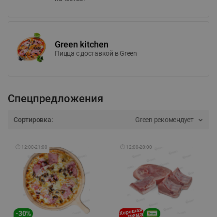
Green kitchen
Пицца c доставкой в Green
Спецпредложения
Сортировка:
Green рекомендует
🕘
12:00
-
21:00
🕘
12:00
-
20:00
-
30
%