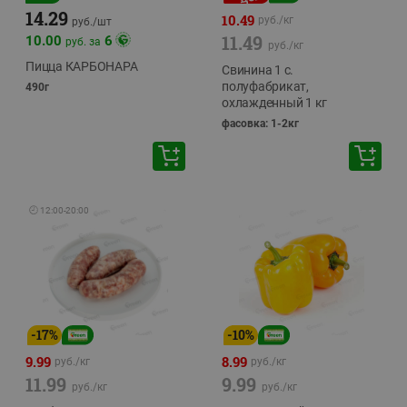
14.29
10.49
руб./
кг
руб./
шт
11.49
10.00
6
руб. за
руб./
кг
Пицца КАРБОНАРА
Свинина 1 с.
полуфабрикат,
490г
охлажденный 1 кг
фасовка: 1-2кг
🕘
12:00
-
20:00
-
17
%
-
10
%
9.99
8.99
руб./
кг
руб./
кг
11.99
9.99
руб./
кг
руб./
кг