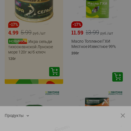
-
17
%
-
17
%
5.99
13.99
4.99
11.59
руб./
шт
руб./
шт
Масло Топленое ГХИ
Икра сельди
Местное Известное 99%
тихоокеанской Лунское
море 120г ж/б ключ
200г
120г
Продукты