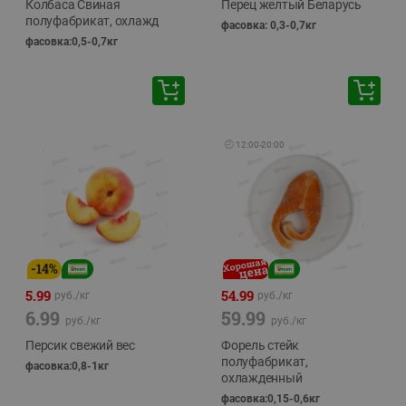
Колбаса Свиная
Перец желтый Беларусь
полуфабрикат, охлажд
фасовка: 0,3-0,7кг
фасовка:0,5-0,7кг
🕘
12:00
-
20:00
-
14
%
5.99
54.99
руб./
кг
руб./
кг
6.99
59.99
руб./
кг
руб./
кг
Персик свежий вес
Форель стейк
полуфабрикат,
фасовка:0,8-1кг
охлажденный
фасовка:0,15-0,6кг