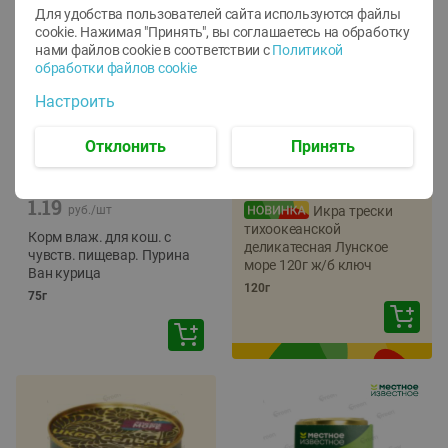
Для удобства пользователей сайта используются файлы
cookie. Нажимая "Принять", вы соглашаетесь
на обработку
нами файлов cookie в соответствии с
Политикой
обработки файлов cookie
Настроить
Отклонить
Принять
-
12
%
-
22
%
5.79
4.49
1.05
руб./
шт
руб./
шт
1.19
руб./
шт
Икра трески
тихоокеанской
Корм влаж. для кош. с
деликатесная Лунское
чувств. пищевар. Пурина
море 120г ж/б ключ
Ван курица
120г
75г