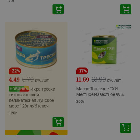
75г
-
22
%
-
17
%
5.79
13.99
4.49
11.59
руб./
шт
руб./
шт
Масло Топленое ГХИ
Икра трески
Местное Известное 99%
тихоокеанской
деликатесная Лунское
200г
море 120г ж/б ключ
120г