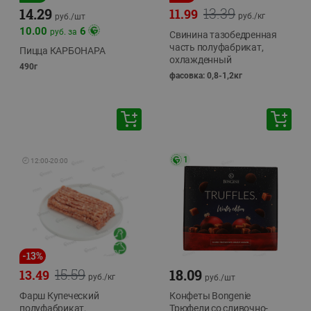
13.39
14.29
11.99
руб./
кг
руб./
шт
10.00
6
руб. за
Свинина тазобедренная
часть полуфабрикат,
Пицца КАРБОНАРА
охлажденный
490г
фасовка: 0,8-1,2кг
1
🕘
12:00
-
20:00
-
13
%
15.59
18.09
13.49
руб./
кг
руб./
шт
Фарш Купеческий
Конфеты Bongenie
полуфабрикат,
Трюфели со сливочно-