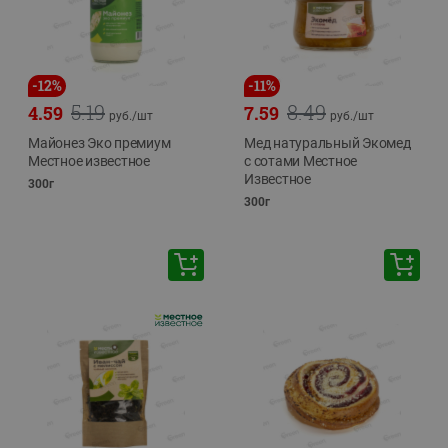
-
12
%
-
11
%
5.19
8.49
4.59
7.59
руб./
шт
руб./
шт
Майонез Эко премиум
Мед натуральный Экомед
Местное известное
с сотами Местное
Известное
300г
300г