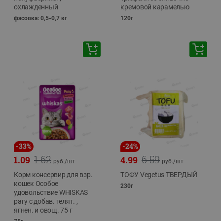
охлажденный
кремовой карамелью
фасовка: 0,5-0,7 кг
120г
-
33
%
-
24
%
1.62
6.59
1.09
4.99
руб./
шт
руб./
шт
Корм консервир для взр.
ТОФУ Vegetus ТВЕРДЫЙ
кошек Особое
230г
удовольствие WHISKAS
рагу с добав. телят. ,
ягнен. и овощ. 75 г