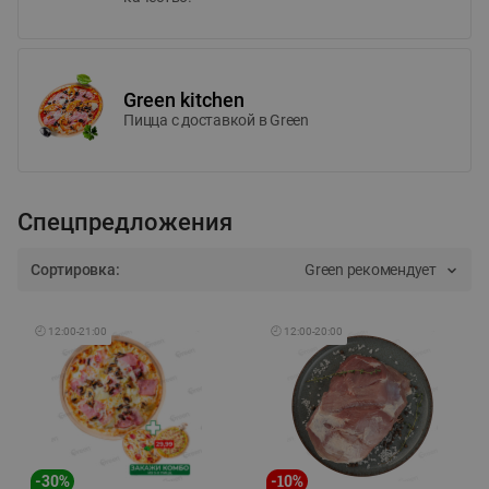
Green kitchen
Пицца c доставкой в Green
Спецпредложения
Сортировка:
Green рекомендует
🕘
12:00
-
21:00
🕘
12:00
-
20:00
-
30
%
-
10
%