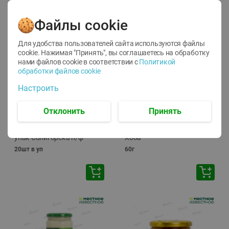
Файлы cookie
Для удобства пользователей сайта используются файлы
cookie. Нажимая "Принять", вы соглашаетесь
на обработку
нами файлов cookie в соответствии с
Политикой
обработки файлов cookie
-
13
%
-
20
%
Настроить
6.89
4.99
5.99
3.99
руб./
шт
руб./
шт
Яйца перепелиные
Конфеты фруктово-
Отклонить
Принять
копченые Молодецкие
ягодные Местное
Местное известное 20 шт
известное яблоко-тыква
упак Солигорска п/ф
Хоба
20шт в уп
60г