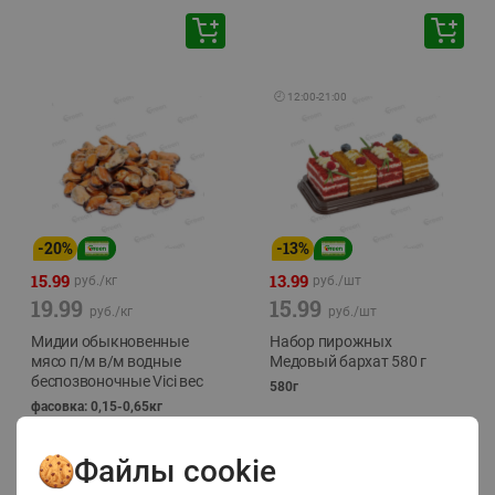
🕘
12:00
-
21:00
-
20
%
-
13
%
15.99
13.99
руб./
кг
руб./
шт
19.99
15.99
руб./
кг
руб./
шт
Мидии обыкновенные
Набор пирожных
мясо п/м в/м водные
Медовый бархат 580 г
беспозвоночные Vici вес
580г
фасовка: 0,15-0,65кг
Файлы cookie