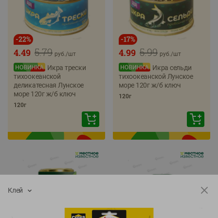
-
22
%
-
17
%
5.79
5.99
4.49
4.99
руб./
шт
руб./
шт
Икра трески
Икра сельди
тихоокеанской
тихоокеанской Лунское
деликатесная Лунское
море 120г ж/б ключ
море 120г ж/б ключ
120г
120г
Клей