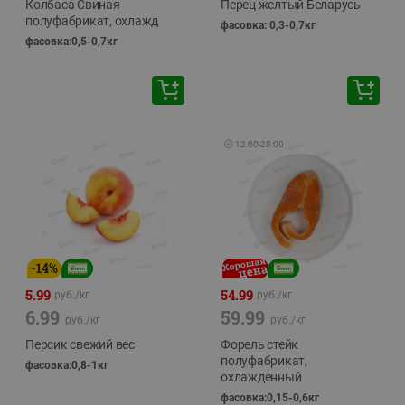
Колбаса Свиная
Перец желтый Беларусь
полуфабрикат, охлажд
фасовка: 0,3-0,7кг
фасовка:0,5-0,7кг
🕘
12:00
-
20:00
-
14
%
5.99
54.99
руб./
кг
руб./
кг
6.99
59.99
руб./
кг
руб./
кг
Персик свежий вес
Форель стейк
полуфабрикат,
фасовка:0,8-1кг
охлажденный
фасовка:0,15-0,6кг