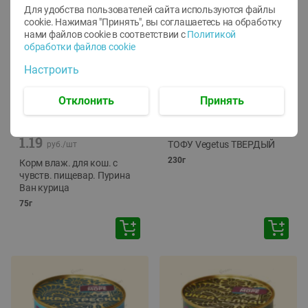
Для удобства пользователей сайта используются файлы
cookie. Нажимая "Принять", вы соглашаетесь
на обработку
нами файлов cookie в соответствии с
Политикой
обработки файлов cookie
Настроить
Отклонить
Принять
-
12
%
-
24
%
6.59
4.99
1.05
руб./
шт
руб./
шт
1.19
ТОФУ Vegetus ТВЕРДЫЙ
руб./
шт
230г
Корм влаж. для кош. с
чувств. пищевар. Пурина
Ван курица
75г