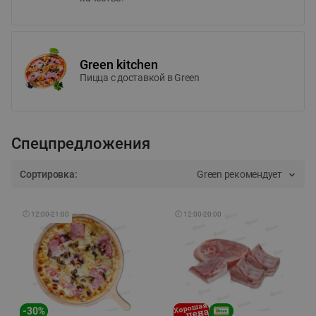
Green kitchen
Пицца c доставкой в Green
Спецпредложения
Сортировка:
Green рекомендует
🕘
12:00
-
21:00
🕘
12:00
-
20:00
-
30
%