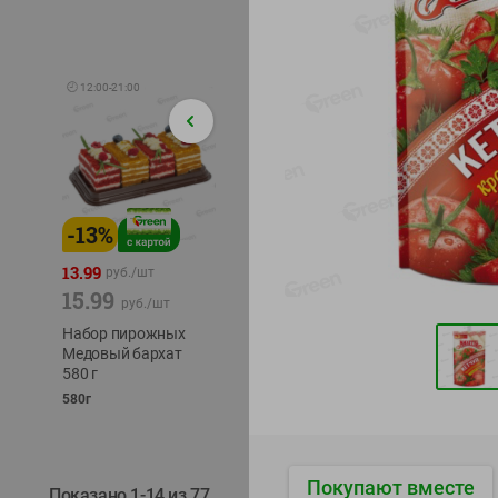
🕘
12:00
-
21:00
-
13
%
-
12
%
-
24
%
4.99
13.99
1.05
руб./
шт
руб./
шт
15.99
1.19
ТОФУ V
руб./
шт
руб./
шт
ТВЕРД
Набор пирожных
Корм влаж. для
230г
Медовый бархат
кош. с чувств.
580 г
пищевар. Пурина
Ван курица
580г
75г
Покупают вместе
Показано 1-14 из 77