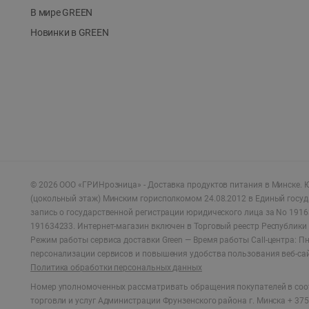
В мире GREEN
Новинки в GREEN
©
2026
ООО «ГРИНрозница» - Доставка продуктов питания в Минске.
Ю
(цокольный этаж) Минским горисполкомом 24.08.2012 в Единый госу
запись о государственной регистрации юридического лица за No 1916
191634233. Интернет-магазин включен в Торговый реестр Республики 
Режим работы сервиса доставки Green —
Время работы Call-центра: Пн.
персонализации сервисов и повышения удобства пользования веб-са
Политика обработки персональных данных
Номер уполномоченных рассматривать обращения покупателей в соот
торговли и услуг Администрации Фрунзенского района г. Минска + 375 