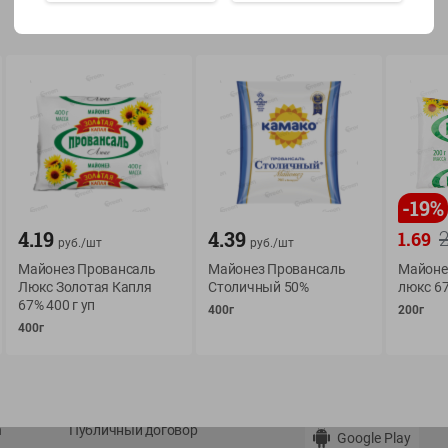
Показать 15-28 из 77
О сервисе
Мой Green
-
19
%
Оплата
История покупок
4.19
4.39
1.69
руб./
шт
руб./
шт
Условия доставки
Мои товары
Майонез Провансаль
Майонез Провансаль
Майоне
Возврат товара
Люкс Золотая Капля
Столичный 50%
люкс 67
Обратная связь
67% 400 г уп
400г
200г
Оформление заказа
400г
Приложение Green c
Приемка товара
доставкой и бонусно
Самовывоз
Рекламная игра
App Store
n
Публичный договор
Google Play