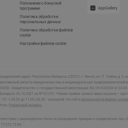
Положение о бонусной
AppGallery
программе
Политика обработки
персональных данных
Политика обработки файлов
cookie
Настройки файлов cookie
ридический адрес: Республика Беларусь, 220121, г. Минск, ул. П. Глебки, д. 5, к
дарственный регистр юридических лиц и индивидуальных предпринимателей в
34233.
Свидетельство о государственной регистрации: No 191634233 от 24.08.
Беларусь 26.10.2021 за № 521721. Режим приема заявок через корзину – круг
- Пт. с 09.00 до 17.00, СБ, ВС - выходной
.
На сайте
используются файлы «cooki
йтом.
Публичный договор.
ветствии с законодательством об обращениях граждан и юридических лиц: О
17 272 73 84 .