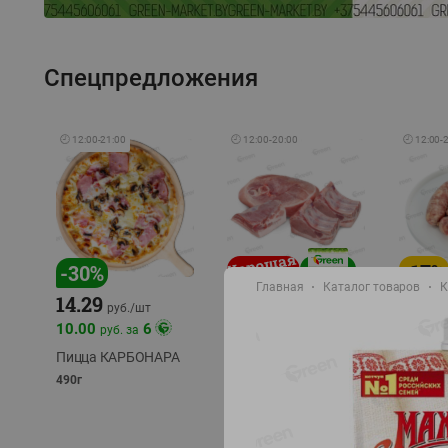
Спецпредложения
🕘
12:00
-
21:00
🕘
12:00
-
20:00
🕘
12:00
-
-
17
%
-
30
%
Главная
Каталог товаров
К
14.29
10.49
9.99
руб./
кг
руб
руб./
шт
11.49
11.99
10.00
6
руб. за
руб./
кг
Пицца КАРБОНАРА
Свинина 1 с.
Колбас
полуфабрикат,
полуфа
490г
охлажденный 1 кг
охлажд
фасовка: 1-2кг
фасовка: