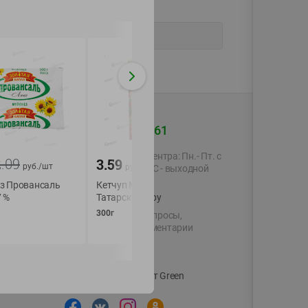
+375 44 560-60-61
-
17
%
Время работы Call-центра: Пн.- Пт. с
2.09
3.59
3.59
2.99
руб./
шт
руб./
руб./
шт
09.00 до 17.00, СБ, ВС - выходной
з Провансаль
Кетчуп Махеевъ
Кетчуп Махеевъ
 %
shop@green-market.by
Татарский первой кат
Томатный дой-пак
дозат.
300г
Пишите нам свои вопросы,
300г
предложения и комментарии
й картой
Вакансии
👋
Корпоративный сайт Green