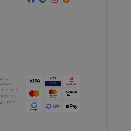
аб. 55
несена
2012.
УНП
лосуточно.
e»
с целью
тдел