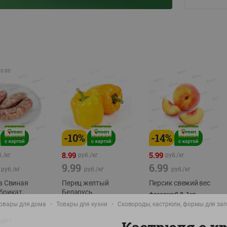
20:00
-
10
%
-
14
%
8.99
5.99
./
кг
руб./
кг
руб./
кг
9.99
6.99
руб./
кг
руб./
кг
руб./
кг
а Свиная
Перец желтый
Персик свежий вес
брикат,
Беларусь
фасовка:0,8-1кг
фасовка: 0,3-0,7кг
овары для дома
Товары для кухни
Сковороды, кастрюли, формы для за
0,5-0,7кг