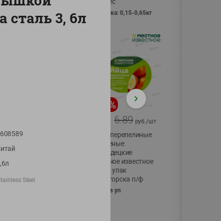
рышкой
Vici вес
 сталь 3, 6л
фасовка: 0,15-0,65кг
-
17
%
-
13
%
13.99
6.89
11.59
5.99
руб./
шт
руб./
шт
608589
Масло Топленое
Яйца перепелиные
ГХИ Местное
копченые
итай
Известное 99%
Молодецкие
Местное известное
,6л
200г
20 шт упак
Солигорска п/ф
ainless Steel
20шт в уп