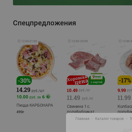
Спецпредложения
🕘
12:00
-
21:00
🕘
12:00
-
20:00
🕘
12:00
-
-
17
%
-
30
%
14.29
10.49
9.99
руб./
кг
руб
руб./
шт
11.49
11.99
10.00
6
руб. за
руб./
кг
Пицца КАРБОНАРА
Свинина 1 с.
Колбас
полуфабрикат,
полуфа
490г
охлажденный 1 кг
охлажд
Главная
Каталог товаров
Т
фасовка: 1-2кг
фасовка: