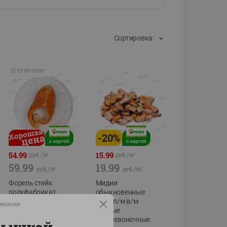
Сортировка:
🕘
12:00
-
20:00
-
20
%
54.99
15.99
руб./
кг
руб./
кг
59.99
19.99
руб./
кг
руб./
кг
Форель стейк
Мидии
полуфабрикат,
обыкновенные
охлажденный
мясо п/м в/м
пекания
водные
фасовка:0,15-0,6кг
беспозвоночные