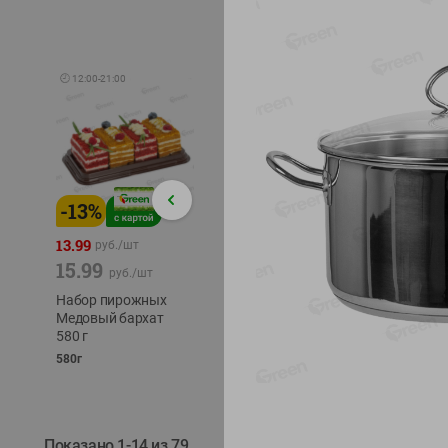
🕘
12:00
-
21:00
-
13
%
-
12
%
-
24
%
4.99
13.99
1.05
руб./
шт
руб./
шт
15.99
1.19
ТОФУ V
руб./
шт
руб./
шт
ТВЕРД
Набор пирожных
Корм влаж. для
230г
Медовый бархат
кош. с чувств.
580 г
пищевар. Пурина
Ван курица
580г
75г
Показано 1-14 из 79