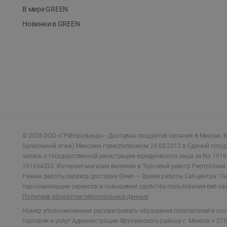
В мире GREEN
Новинки в GREEN
©
2026
ООО «ГРИНрозница» - Доставка продуктов питания в Минске.
Ю
(цокольный этаж) Минским горисполкомом 24.08.2012 в Единый госу
запись о государственной регистрации юридического лица за No 1916
191634233. Интернет-магазин включен в Торговый реестр Республики 
Режим работы сервиса доставки Green —
Время работы Call-центра: Пн.
персонализации сервисов и повышения удобства пользования веб-са
Политика обработки персональных данных
Номер уполномоченных рассматривать обращения покупателей в соот
торговли и услуг Администрации Фрунзенского района г. Минска + 375 