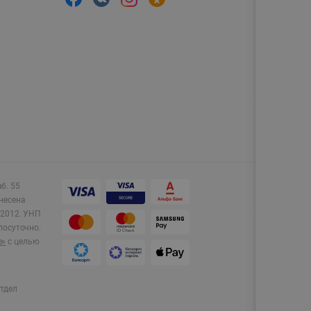
аб. 55
несена
2012.
УНП
лосуточно.
e»
с целью
тдел