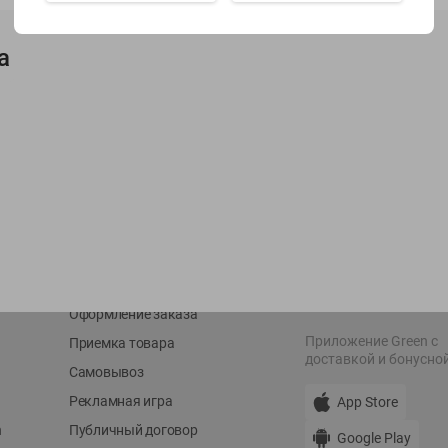
Показать 15-28 из 79
а
О сервисе
Мой Green
Оплата
История покупок
Условия доставки
Мои товары
Возврат товара
Обратная связь
Оформление заказа
Приложение Green c
Приемка товара
доставкой и бонусно
Самовывоз
Рекламная игра
App Store
n
Публичный договор
Google Play