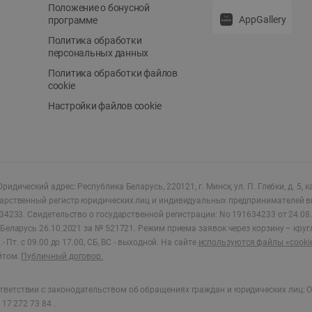
Положение о бонусной
AppGallery
программе
Политика обработки
персональных данных
Политика обработки файлов
cookie
Настройки файлов cookie
ридический адрес: Республика Беларусь, 220121, г. Минск, ул. П. Глебки, д. 5, к
дарственный регистр юридических лиц и индивидуальных предпринимателей в
34233.
Свидетельство о государственной регистрации: No 191634233 от 24.08.
Беларусь 26.10.2021 за № 521721. Режим приема заявок через корзину – круг
- Пт. с 09.00 до 17.00, СБ, ВС - выходной
.
На сайте
используются файлы «cooki
йтом.
Публичный договор.
ветствии с законодательством об обращениях граждан и юридических лиц: О
17 272 73 84 .