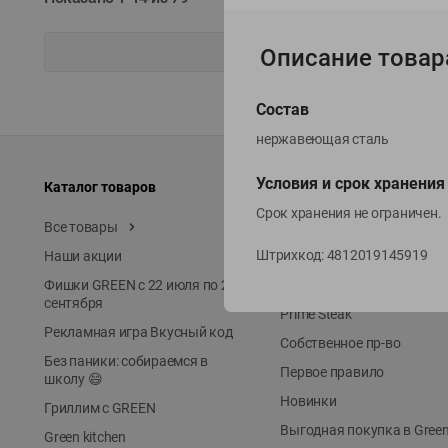
Описание товар
Состав
нержавеющая сталь
Условия и срок хранения
Каталог товаров
Специально для вас
Срок хранения не ограничен.
Все товары
Акции
Штрихкод:
4812019145919
Наши акции
Местное известное
Фишки GREEN с 22 июля по 22
ЭКОлиния
сентября
Prime Steak
Рекламная игра Вкусный код
Собственное пр-во
Без паники: собираемся в
Первое правило
школу 😄
Новинки
Гриллим с GREEN
Выгодная покупка в Gree
Green kitchen