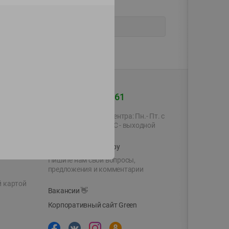
+375 44 560-60-61
Время работы Call-центра: Пн.- Пт. с
09.00 до 17.00, СБ, ВС - выходной
shop@green-market.by
Пишите нам свои вопросы,
предложения и комментарии
й картой
Вакансии
👋
Корпоративный сайт Green