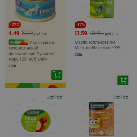
-
22
%
-
17
%
5.79
13.99
4.49
11.59
руб./
шт
руб./
шт
Масло Топленое ГХИ
Икра трески
Местное Известное 99%
тихоокеанской
деликатесная Лунское
200г
море 120г ж/б ключ
120г