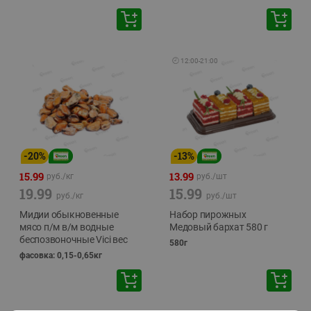
🕘
12:00
-
21:00
-
20
%
-
13
%
15.99
13.99
руб./
кг
руб./
шт
19.99
15.99
руб./
кг
руб./
шт
Мидии обыкновенные
Набор пирожных
мясо п/м в/м водные
Медовый бархат 580 г
беспозвоночные Vici вес
580г
фасовка: 0,15-0,65кг