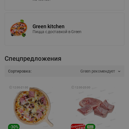
Green kitchen
Пицца c доставкой в Green
Спецпредложения
Сортировка:
Green рекомендует
🕘
12:00
-
21:00
🕘
12:00
-
20:00
-
30
%