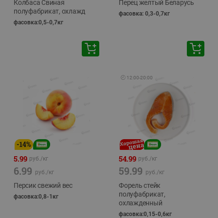
Колбаса Свиная
Перец желтый Беларусь
полуфабрикат, охлажд
фасовка: 0,3-0,7кг
фасовка:0,5-0,7кг
🕘
12:00
-
20:00
-
14
%
5.99
54.99
руб./
кг
руб./
кг
6.99
59.99
руб./
кг
руб./
кг
Персик свежий вес
Форель стейк
полуфабрикат,
фасовка:0,8-1кг
охлажденный
фасовка:0,15-0,6кг