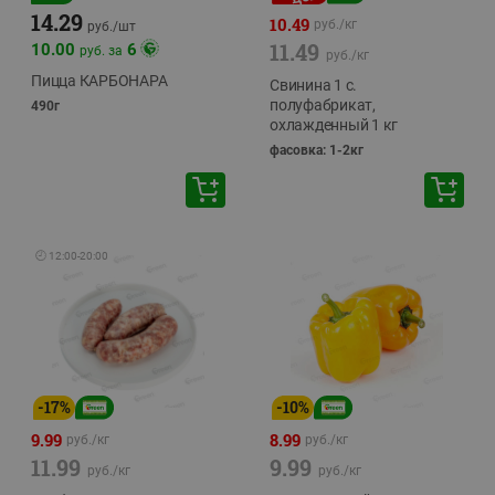
14.29
10.49
руб./
кг
руб./
шт
11.49
10.00
6
руб. за
руб./
кг
Пицца КАРБОНАРА
Свинина 1 с.
полуфабрикат,
490г
охлажденный 1 кг
фасовка: 1-2кг
🕘
12:00
-
20:00
-
17
%
-
10
%
9.99
8.99
руб./
кг
руб./
кг
11.99
9.99
руб./
кг
руб./
кг