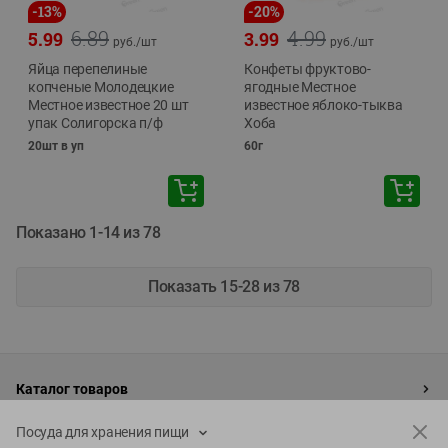
-
13
%
-
20
%
6.89
4.99
5.99
3.99
руб./
шт
руб./
шт
Яйца перепелиные
Конфеты фруктово-
копченые Молодецкие
ягодные Местное
Местное известное 20 шт
известное яблоко-тыква
упак Солигорска п/ф
Хоба
20шт в уп
60г
Показано 1-14 из 78
Показать 15-28 из 78
Каталог товаров
Специально для вас
Посуда для хранения пищи