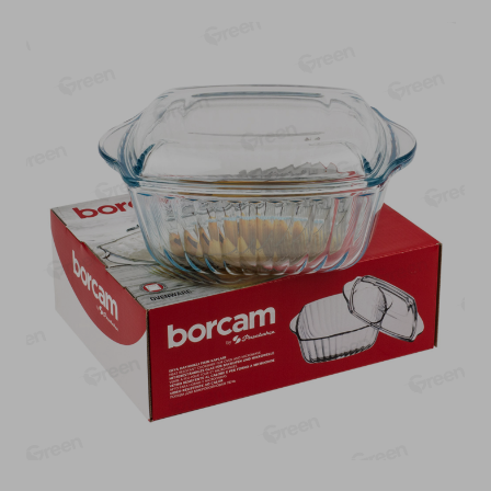
О сервисе
Настройки файлов cookie
Мой Green
Приложение Green c
доставкой и бонусной картой
App
Google
AppGallery
Store
Play
+375 44 560-60-61
Время работы Call-центра: Пн.- Пт. с 09.00 до 17.00, СБ, ВС -
выходной
shop@green-market.by
Пишите нам свои вопросы, предложения и комментарии