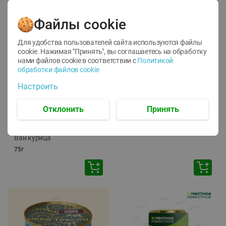
Файлы cookie
Для удобства пользователей сайта используются файлы
cookie. Нажимая "Принять", вы соглашаетесь
на обработку
нами файлов cookie в соответствии с
Политикой
обработки файлов cookie
-
12
%
-
24
%
Настроить
6.59
4.99
1.05
руб./
шт
руб./
шт
1.19
ТОФУ Vegetus ТВЕРДЫЙ
руб./
шт
Отклонить
Принять
230г
Корм влаж. для кош. с
чувств. пищевар. Пурина
Ван курица
75г