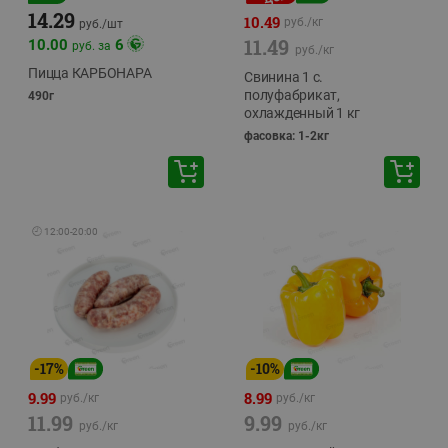
14.29
10.49
руб./
кг
руб./
шт
11.49
10.00
6
руб. за
руб./
кг
Пицца КАРБОНАРА
Свинина 1 с.
полуфабрикат,
490г
охлажденный 1 кг
фасовка: 1-2кг
🕘
12:00
-
20:00
-
17
%
-
10
%
9.99
8.99
руб./
кг
руб./
кг
11.99
9.99
руб./
кг
руб./
кг