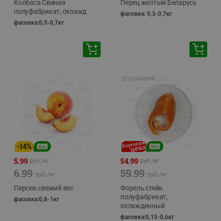
Колбаса Свиная
Перец желтый Беларусь
полуфабрикат, охлажд
фасовка: 0,3-0,7кг
фасовка:0,5-0,7кг
🕘
12:00
-
20:00
-
14
%
5.99
54.99
руб./
кг
руб./
кг
6.99
59.99
руб./
кг
руб./
кг
Персик свежий вес
Форель стейк
полуфабрикат,
фасовка:0,8-1кг
охлажденный
фасовка:0,15-0,6кг