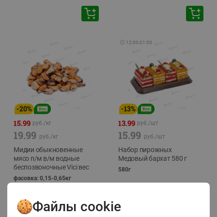
🕘
12:00
-
21:00
-
20
%
-
13
%
15.99
13.99
руб./
кг
руб./
шт
19.99
15.99
руб./
кг
руб./
шт
Мидии обыкновенные
Набор пирожных
мясо п/м в/м водные
Медовый бархат 580 г
беспозвоночные Vici вес
580г
фасовка: 0,15-0,65кг
Файлы cookie