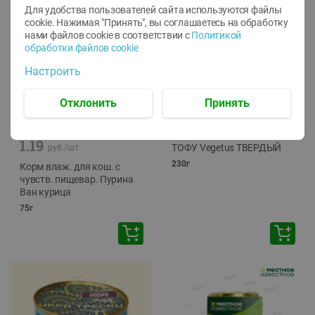
Для удобства пользователей сайта используются файлы
cookie. Нажимая "Принять", вы соглашаетесь
на обработку
нами файлов cookie в соответствии с
Политикой
обработки файлов cookie
Настроить
Отклонить
Принять
-
12
%
-
24
%
6.59
4.99
1.05
руб./
шт
руб./
шт
1.19
ТОФУ Vegetus ТВЕРДЫЙ
руб./
шт
230г
Корм влаж. для кош. с
чувств. пищевар. Пурина
Ван курица
75г