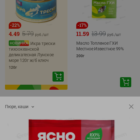
-
22
%
-
17
%
5.79
13.99
4.49
11.59
руб./
шт
руб./
шт
Масло Топленое ГХИ
Икра трески
Местное Известное 99%
тихоокеанской
деликатесная Лунское
200г
море 120г ж/б ключ
120г
Пюре, каши