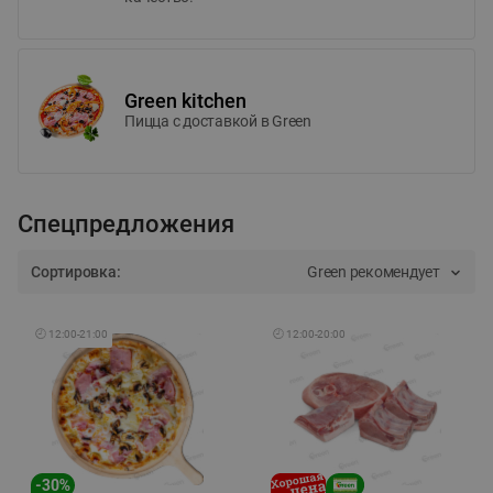
Green kitchen
Пицца c доставкой в Green
Спецпредложения
Сортировка:
Green рекомендует
🕘
12:00
-
21:00
🕘
12:00
-
20:00
-
30
%