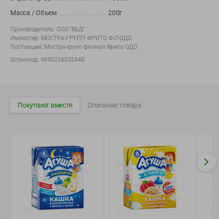
Вакансии
👋
Масса / Объем
200г
Корпоративный сайт Green
Производитель:
ООО "ВБД"
Импортер:
МОСТРА-ГРУПП ФРИТО Ф-Л ОДО
Поставщик:
Мостра-групп филиал Фрито ОДО
Штрихкод:
4690228032448
©
2026
ООО «ГРИНрозница» - Доставка продуктов питания в
Минске.
Юридическая информация и условия пользовательского
Покупают вместе
Описание товара
соглашения
Номер уполномоченных рассматривать обращения покупателей в
соответствии с законодательством об обращениях граждан и
юридических лиц: Отдел торговли и услуг Администрации
Фрунзенского района г. Минска + 375 17 272 73 84 .
Номер и адрес электронной почты лица, уполномоченного
продавцом рассматривать обращения покупателей о нарушении их
прав, предусмотренных законодательством о защите прав
потребителей: +375 44 560-60-61, shop@green-dostavka.by.
Способы оплаты товара: