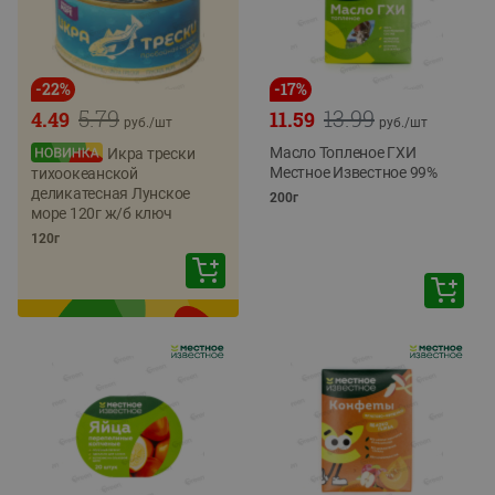
-
22
%
-
17
%
5.79
13.99
4.49
11.59
руб./
шт
руб./
шт
Масло Топленое ГХИ
Икра трески
Местное Известное 99%
тихоокеанской
деликатесная Лунское
200г
море 120г ж/б ключ
120г