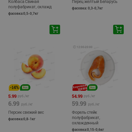
Колбаса Свиная
Перец желтый Беларусь
полуфабрикат, охлажд
фасовка: 0,3-0,7кг
фасовка:0,5-0,7кг
🕘
12:00
-
20:00
-
14
%
5.99
54.99
руб./
кг
руб./
кг
6.99
59.99
руб./
кг
руб./
кг
Персик свежий вес
Форель стейк
полуфабрикат,
фасовка:0,8-1кг
охлажденный
фасовка:0,15-0,6кг