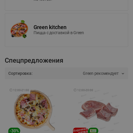
Green kitchen
Пицца c доставкой в Green
Спецпредложения
Сортировка:
Green рекомендует
🕘
12:00
-
21:00
🕘
12:00
-
20:00
-
30
%