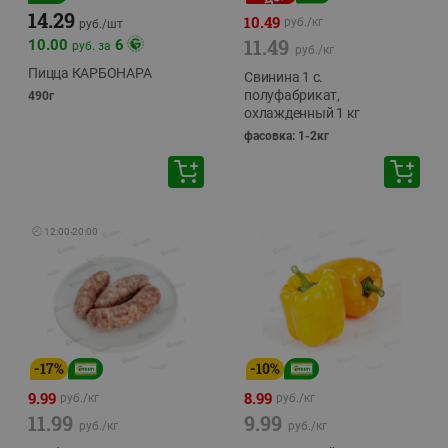
14.29
10.49
руб./
кг
руб./
шт
11.49
10.00
6
руб. за
руб./
кг
Пицца КАРБОНАРА
Свинина 1 с.
полуфабрикат,
490г
охлажденный 1 кг
фасовка: 1-2кг
🕘
12:00
-
20:00
-
17
%
-
10
%
9.99
8.99
руб./
кг
руб./
кг
11.99
9.99
руб./
кг
руб./
кг