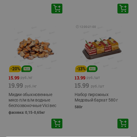
🕘
12:00
-
21:00
-
20
%
-
13
%
15.99
13.99
руб./
кг
руб./
шт
19.99
15.99
руб./
кг
руб./
шт
Мидии обыкновенные
Набор пирожных
мясо п/м в/м водные
Медовый бархат 580 г
беспозвоночные Vici вес
580г
фасовка: 0,15-0,65кг