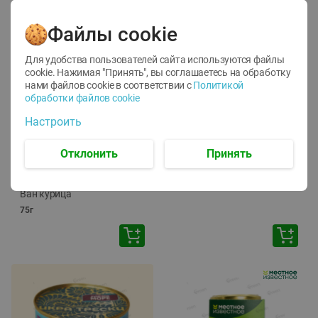
Файлы cookie
Для удобства пользователей сайта используются файлы
cookie. Нажимая "Принять", вы соглашаетесь
на обработку
нами файлов cookie в соответствии с
Политикой
обработки файлов cookie
-
12
%
-
24
%
Настроить
6.59
4.99
1.05
руб./
шт
руб./
шт
1.19
ТОФУ Vegetus ТВЕРДЫЙ
руб./
шт
Отклонить
Принять
230г
Корм влаж. для кош. с
чувств. пищевар. Пурина
Ван курица
75г