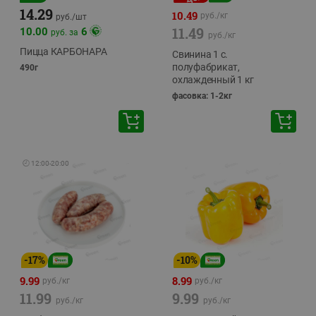
14.29
10.49
руб./
кг
руб./
шт
11.49
10.00
6
руб. за
руб./
кг
Пицца КАРБОНАРА
Свинина 1 с.
полуфабрикат,
490г
охлажденный 1 кг
фасовка: 1-2кг
🕘
12:00
-
20:00
-
17
%
-
10
%
9.99
8.99
руб./
кг
руб./
кг
11.99
9.99
руб./
кг
руб./
кг