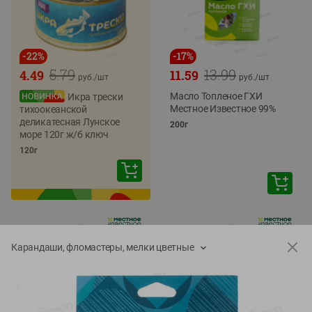
-
22
%
-
17
%
5.79
13.99
4.49
11.59
руб./
шт
руб./
шт
Масло Топленое ГХИ
Икра трески
Местное Известное 99%
тихоокеанской
деликатесная Лунское
200г
море 120г ж/б ключ
120г
Карандаши, фломастеры, мелки цветные