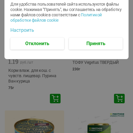
Для удобства пользователей сайта используются файлы
cookie. Нажимая "Принять", вы соглашаетесь
на обработку
нами файлов cookie в соответствии с
Политикой
обработки файлов cookie
Настроить
Отклонить
Принять
-
12
%
-
24
%
6.59
4.99
1.05
руб./
шт
руб./
шт
1.19
ТОФУ Vegetus ТВЕРДЫЙ
руб./
шт
230г
Корм влаж. для кош. с
чувств. пищевар. Пурина
Ван курица
75г