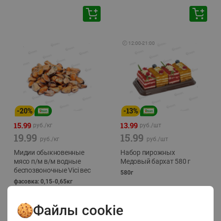
🕘
12:00
-
21:00
-
20
%
-
13
%
15.99
13.99
руб./
кг
руб./
шт
19.99
15.99
руб./
кг
руб./
шт
Мидии обыкновенные
Набор пирожных
мясо п/м в/м водные
Медовый бархат 580 г
беспозвоночные Vici вес
580г
фасовка: 0,15-0,65кг
Файлы cookie