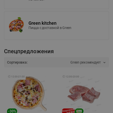
Green kitchen
Пицца c доставкой в Green
Спецпредложения
Сортировка:
Green рекомендует
🕘
12:00
-
21:00
🕘
12:00
-
20:00
-
30
%