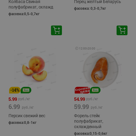
Колбаса Свиная
Перец желтый Беларусь
полуфабрикат, охлажд
фасовка: 0,3-0,7кг
фасовка:0,5-0,7кг
🕘
12:00
-
20:00
-
14
%
5.99
54.99
руб./
кг
руб./
кг
6.99
59.99
руб./
кг
руб./
кг
Персик свежий вес
Форель стейк
полуфабрикат,
фасовка:0,8-1кг
охлажденный
фасовка:0,15-0,6кг