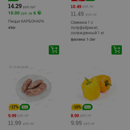
14.29
10.49
руб./
кг
руб./
шт
11.49
10.00
6
руб. за
руб./
кг
Пицца КАРБОНАРА
Свинина 1 с.
полуфабрикат,
490г
охлажденный 1 кг
фасовка: 1-2кг
🕘
12:00
-
20:00
-
17
%
-
10
%
9.99
8.99
руб./
кг
руб./
кг
11.99
9.99
руб./
кг
руб./
кг