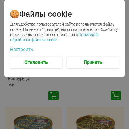
Файлы cookie
Для удобства пользователей сайта используются файлы
cookie. Нажимая "Принять", вы соглашаетесь
на обработку
нами файлов cookie в соответствии с
Политикой
обработки файлов cookie
-
12
%
-
24
%
Настроить
6.59
4.99
1.05
руб./
шт
руб./
шт
1.19
ТОФУ Vegetus ТВЕРДЫЙ
руб./
шт
Отклонить
Принять
230г
Корм влаж. для кош. с
чувств. пищевар. Пурина
Ван курица
75г