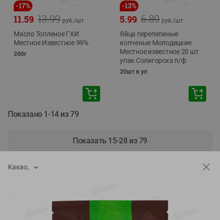
-
17
%
-
13
%
13.99
6.89
11.59
5.99
руб./
шт
руб./
шт
Масло Топленое ГХИ
Яйца перепелиные
Местное Известное 99%
копченые Молодецкие
Местное известное 20 шт
200г
упак Солигорска п/ф
20шт в уп
Показано 1-14 из 79
Показать 15-28 из 79
Какао,
Каталог товаров
Специально для вас