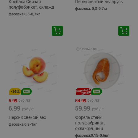
Колбаса Свиная
Перец желтый Беларусь
полуфабрикат, охлажд
фасовка: 0,3-0,7кг
фасовка:0,5-0,7кг
🕘
12:00
-
20:00
-
14
%
5.99
54.99
руб./
кг
руб./
кг
6.99
59.99
руб./
кг
руб./
кг
Персик свежий вес
Форель стейк
полуфабрикат,
фасовка:0,8-1кг
охлажденный
фасовка:0,15-0,6кг