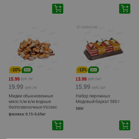
🕘
12:00
-
21:00
-
20
%
-
13
%
15.99
13.99
руб./
кг
руб./
шт
19.99
15.99
руб./
кг
руб./
шт
Мидии обыкновенные
Набор пирожных
мясо п/м в/м водные
Медовый бархат 580 г
беспозвоночные Vici вес
580г
фасовка: 0,15-0,65кг