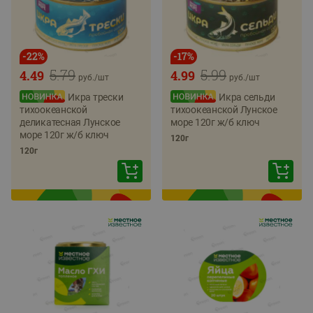
-
22
%
-
17
%
5.79
5.99
4.49
4.99
руб./
шт
руб./
шт
Икра трески
Икра сельди
тихоокеанской
тихоокеанской Лунское
деликатесная Лунское
море 120г ж/б ключ
море 120г ж/б ключ
120г
120г