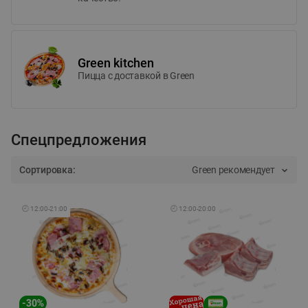
Green kitchen
Пицца c доставкой в Green
Спецпредложения
Сортировка:
Green рекомендует
🕘
12:00
-
21:00
🕘
12:00
-
20:00
-
30
%