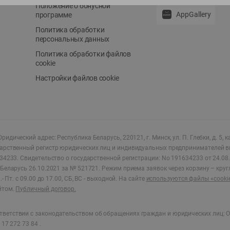
Положение о бонусной
AppGallery
программе
Политика обработки
персональных данных
Политика обработки файлов
cookie
Настройки файлов cookie
ридический адрес: Республика Беларусь, 220121, г. Минск, ул. П. Глебки, д. 5, к
дарственный регистр юридических лиц и индивидуальных предпринимателей в
34233.
Свидетельство о государственной регистрации: No 191634233 от 24.08.
Беларусь 26.10.2021 за № 521721. Режим приема заявок через корзину – круг
- Пт. с 09.00 до 17.00, СБ, ВС - выходной
.
На сайте
используются файлы «cooki
йтом.
Публичный договор.
ветствии с законодательством об обращениях граждан и юридических лиц: О
17 272 73 84 .