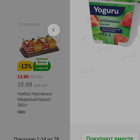
🕘
12:00
-
21:00
-
13
%
-
12
%
-
24
%
4.99
13.99
1.05
руб./
шт
руб./
шт
15.99
1.19
ТОФУ V
руб./
шт
руб./
шт
ТВЕРД
Набор пирожных
Корм влаж. для
230г
Медовый бархат
кош. с чувств.
580 г
пищевар. Пурина
Ван курица
580г
75г
Покупают вместе
Показано 1-14 из 78