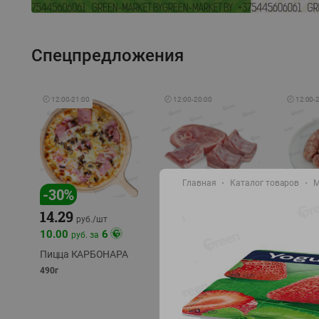
Спецпредложения
🕘
12:00
-
21:00
🕘
12:00
-
20:00
🕘
12:00
-
Главная
Каталог товаров
М
-
17
%
-
30
%
14.29
10.49
9.99
руб./
кг
руб
руб./
шт
11.49
11.99
10.00
6
руб. за
руб./
кг
Пицца КАРБОНАРА
Свинина 1 с.
Колбас
полуфабрикат,
полуфа
490г
охлажденный 1 кг
охлажд
фасовка: 1-2кг
фасовка: