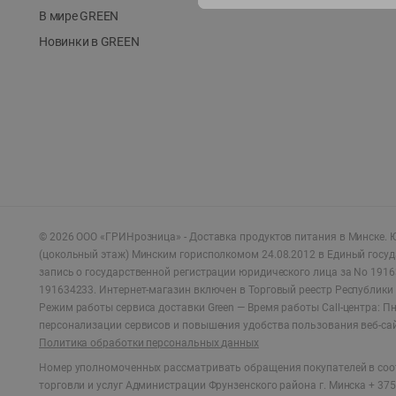
В мире GREEN
Новинки в GREEN
©
2026
ООО «ГРИНрозница» - Доставка продуктов питания в Минске.
Ю
(цокольный этаж) Минским горисполкомом 24.08.2012 в Единый госу
запись о государственной регистрации юридического лица за No 1916
191634233. Интернет-магазин включен в Торговый реестр Республики 
Режим работы сервиса доставки Green —
Время работы Call-центра: Пн.
персонализации сервисов и повышения удобства пользования веб-са
Политика обработки персональных данных
Номер уполномоченных рассматривать обращения покупателей в соот
торговли и услуг Администрации Фрунзенского района г. Минска + 375 