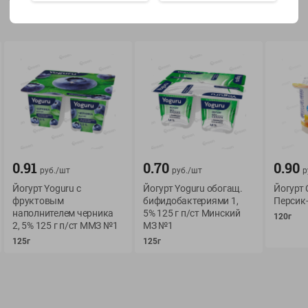
Показать 15-28 из 78
О сервисе
Мой Green
Оплата
История покупок
0.91
0.70
0.90
руб./
шт
руб./
шт
р
Условия доставки
Мои товары
Йогурт Yoguru с
Йогурт Yoguru обогащ.
Йогурт
Возврат товара
фруктовым
бифидобактериями 1,
Персик-
Обратная связь
наполнителем черника
5% 125 г п/ст Минский
Оформление заказа
120г
2, 5% 125 г п/ст ММЗ №1
МЗ №1
Приложение Green c
Приемка товара
125г
125г
доставкой и бонусно
Самовывоз
Рекламная игра
App Store
n
Публичный договор
Google Play