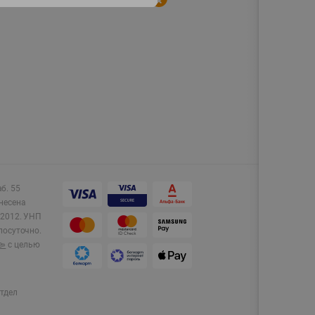
аб. 55
несена
2012.
УНП
лосуточно.
e»
с целью
тдел