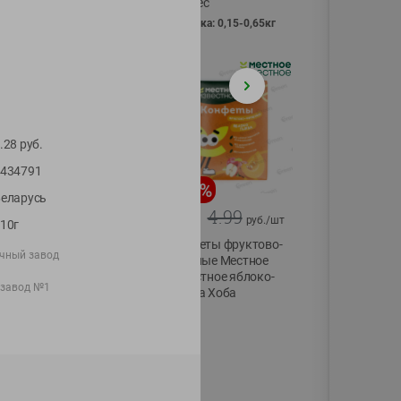
Vici вес
фасовка: 0,15-0,65кг
.28
руб.
434791
-
13
%
-
20
%
еларусь
6.89
4.99
5.99
3.99
руб./
шт
руб./
шт
10г
Яйца перепелиные
Конфеты фруктово-
чный завод
копченые
ягодные Местное
Молодецкие
известное яблоко-
 завод №1
Местное известное
тыква Хоба
20 шт упак
60г
Солигорска п/ф
20шт в уп