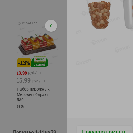
🕘
12:00
-
21:00
-
13
%
-
12
%
-
24
%
4.99
13.99
1.05
руб./
шт
руб./
шт
15.99
1.19
ТОФУ V
руб./
шт
руб./
шт
ТВЕРД
Набор пирожных
Корм влаж. для
230г
Медовый бархат
кош. с чувств.
580 г
пищевар. Пурина
Ван курица
580г
75г
Покупают вместе
Показано 1-14 из 79