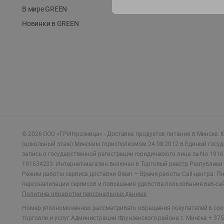
В мире GREEN
Новинки в GREEN
©
2026
ООО «ГРИНрозница» - Доставка продуктов питания в Минске.
Ю
(цокольный этаж) Минским горисполкомом 24.08.2012 в Единый госу
запись о государственной регистрации юридического лица за No 1916
191634233. Интернет-магазин включен в Торговый реестр Республики 
Режим работы сервиса доставки Green —
Время работы Call-центра: Пн.
персонализации сервисов и повышения удобства пользования веб-са
Политика обработки персональных данных
Номер уполномоченных рассматривать обращения покупателей в соот
торговли и услуг Администрации Фрунзенского района г. Минска + 375 