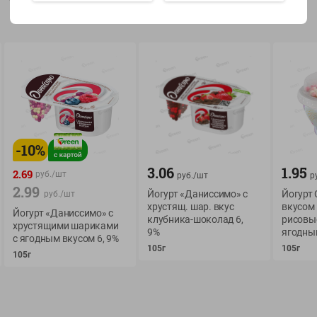
Показать 15-28 из 79
О сервисе
Мой Green
-
10
%
Оплата
История покупок
3.06
1.95
2.69
руб./
шт
руб./
шт
р
Условия доставки
Мои товары
2.99
Йогурт «Даниссимо» с
Йогурт
руб./
шт
Возврат товара
хрустящ. шар. вкус
вкусом
Обратная связь
Йогурт «Даниссимо» с
клубника-шоколад 6,
рисовы
Оформление заказа
хрустящими шариками
9%
ягодны
с ягодным вкусом 6, 9%
Приложение Green c
Приемка товара
105г
105г
доставкой и бонусно
105г
Самовывоз
Рекламная игра
App Store
n
Публичный договор
Google Play