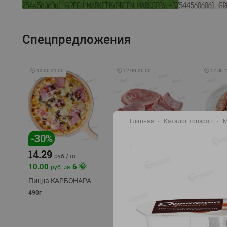
Спецпредложения
🕘
12:00
-
21:00
🕘
12:00
-
20:00
🕘
12:00
-
Главная
Каталог товаров
М
-
17
%
-
30
%
14.29
10.49
9.99
руб./
кг
руб
руб./
шт
11.49
11.99
10.00
6
руб. за
руб./
кг
Пицца КАРБОНАРА
Свинина 1 с.
Колбас
полуфабрикат,
полуфа
490г
охлажденный 1 кг
охлажд
фасовка: 1-2кг
фасовка: