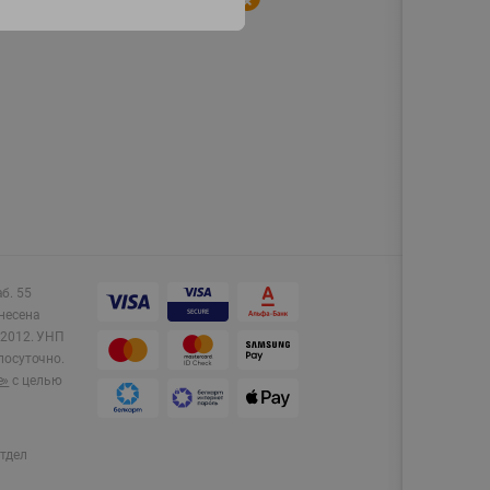
аб. 55
несена
2012.
УНП
лосуточно.
e»
с целью
тдел