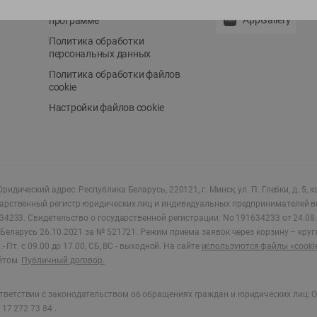
Положение о бонусной
AppGallery
программе
Политика обработки
персональных данных
Политика обработки файлов
cookie
Настройки файлов cookie
ридический адрес: Республика Беларусь, 220121, г. Минск, ул. П. Глебки, д. 5, к
дарственный регистр юридических лиц и индивидуальных предпринимателей в
34233.
Свидетельство о государственной регистрации: No 191634233 от 24.08.
Беларусь 26.10.2021 за № 521721. Режим приема заявок через корзину – круг
- Пт. с 09.00 до 17.00, СБ, ВС - выходной
.
На сайте
используются файлы «cooki
йтом.
Публичный договор.
ветствии с законодательством об обращениях граждан и юридических лиц: О
17 272 73 84 .