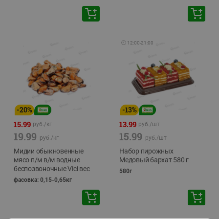
🕘
12:00
-
21:00
-
20
%
-
13
%
15.99
13.99
руб./
кг
руб./
шт
19.99
15.99
руб./
кг
руб./
шт
Мидии обыкновенные
Набор пирожных
мясо п/м в/м водные
Медовый бархат 580 г
беспозвоночные Vici вес
580г
фасовка: 0,15-0,65кг