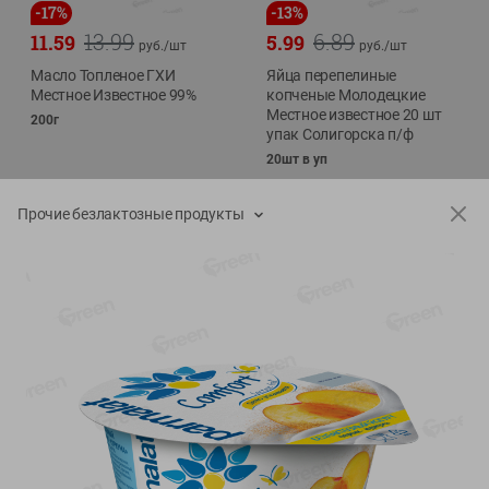
-
17
%
-
13
%
13.99
6.89
11.59
5.99
руб./
шт
руб./
шт
Масло Топленое ГХИ
Яйца перепелиные
Местное Известное 99%
копченые Молодецкие
Местное известное 20 шт
200г
упак Солигорска п/ф
20шт в уп
Прочие безлактозные продукты
Показано 1-14 из 79
Показать 15-28 из 79
Каталог товаров
Специально для вас