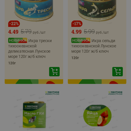
-
22
%
-
17
%
5.79
5.99
4.49
4.99
руб./
шт
руб./
шт
Икра трески
Икра сельди
тихоокеанской
тихоокеанской Лунское
деликатесная Лунское
море 120г ж/б ключ
море 120г ж/б ключ
120г
120г