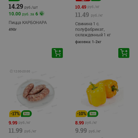
14.29
10.49
руб./
кг
руб./
шт
11.49
10.00
6
руб. за
руб./
кг
Пицца КАРБОНАРА
Свинина 1 с.
полуфабрикат,
490г
охлажденный 1 кг
фасовка: 1-2кг
🕘
12:00
-
20:00
-
17
%
-
10
%
9.99
8.99
руб./
кг
руб./
кг
11.99
9.99
руб./
кг
руб./
кг