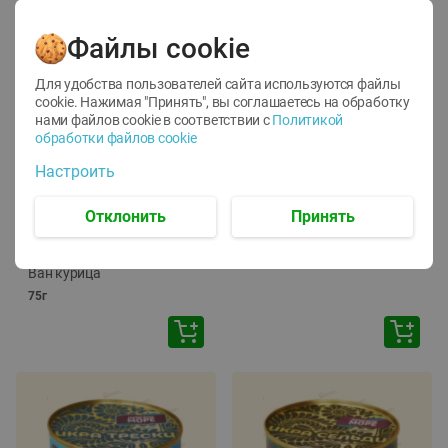
Файлы cookie
Для удобства пользователей сайта используются файлы
cookie. Нажимая "Принять", вы соглашаетесь
на обработку
нами файлов cookie в соответствии с
Политикой
обработки файлов cookie
-
12
%
-
24
%
Настроить
6.59
4.99
1.05
руб./
шт
руб./
шт
1.19
ТОФУ Vegetus ТВЕРДЫЙ
руб./
шт
Отклонить
Принять
230г
Корм влаж. для кош. с
чувств. пищевар. Пурина
Ван курица
75г