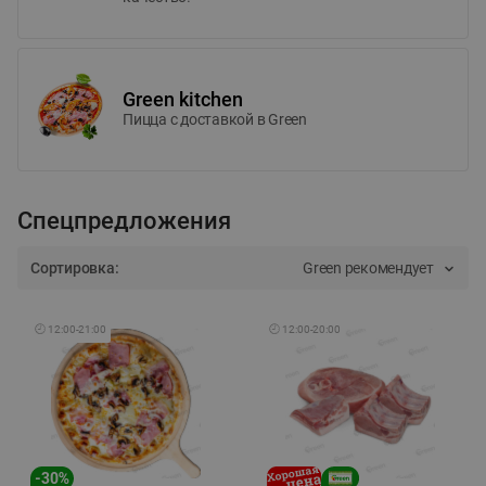
Green kitchen
Пицца c доставкой в Green
Спецпредложения
Сортировка:
Green рекомендует
🕘
12:00
-
21:00
🕘
12:00
-
20:00
-
30
%