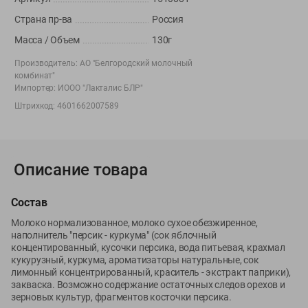
Вакансии
👋
Страна пр-ва
Россия
Корпоративный сайт Green
Масса / Объем
130г
Производитель:
АО "Белгородский молочный
комбинат"
Импортер:
ИООО "Лакталис БЛР"
©
2026
ООО «ГРИНрозница» - Доставка продуктов питания в
Штрихкод:
4601662007589
Минске.
Юридическая информация и условия пользовательского
соглашения
Описание товара
Номер уполномоченных рассматривать обращения покупателей в
соответствии с законодательством об обращениях граждан и
Состав
юридических лиц: Отдел торговли и услуг Администрации
Фрунзенского района г. Минска + 375 17 272 73 84 .
Молоко нормализованное, молоко сухое обезжиренное,
Номер и адрес электронной почты лица, уполномоченного
наполнитель "персик - куркума" (сок яблочный
концентированный, кусочки персика, вода питьевая, крахмал
продавцом рассматривать обращения покупателей о нарушении их
кукурузный, куркума, ароматизаторы натуральные, сок
прав, предусмотренных законодательством о защите прав
лимонный концентрированный, краситель - экстракт паприки),
потребителей: +375 44 560-60-61, shop@green-dostavka.by.
закваска. Возможно содержание остаточных следов орехов и
Способы оплаты товара:
зерновых культур, фрагментов косточки персика.