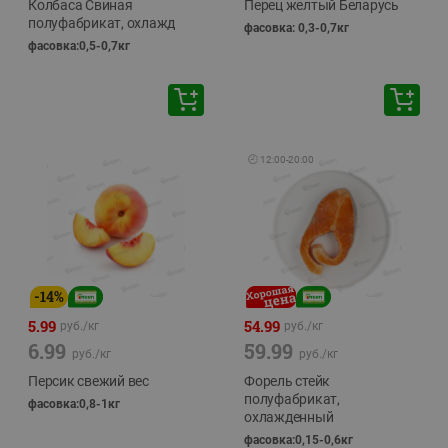
Колбаса Свиная
Перец желтый Беларусь
полуфабрикат, охлажд
фасовка: 0,3-0,7кг
фасовка:0,5-0,7кг
🕘
12:00
-
20:00
-
14
%
5.99
54.99
руб./
кг
руб./
кг
6.99
59.99
руб./
кг
руб./
кг
Персик свежий вес
Форель стейк
полуфабрикат,
фасовка:0,8-1кг
охлажденный
фасовка:0,15-0,6кг