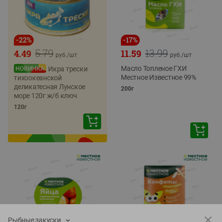
-
22
%
-
17
%
5.79
13.99
4.49
11.59
руб./
шт
руб./
шт
Масло Топленое ГХИ
Икра трески
Местное Известное 99%
тихоокеанской
деликатесная Лунское
200г
море 120г ж/б ключ
120г
Рыбные закуски