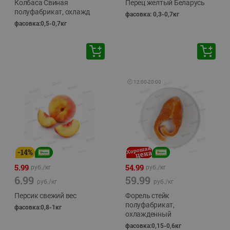
Колбаса Свиная
Перец желтый Беларусь
полуфабрикат, охлажд
фасовка: 0,3-0,7кг
фасовка:0,5-0,7кг
🕘
12:00
-
20:00
-
14
%
5.99
54.99
руб./
кг
руб./
кг
6.99
59.99
руб./
кг
руб./
кг
Персик свежий вес
Форель стейк
полуфабрикат,
фасовка:0,8-1кг
охлажденный
фасовка:0,15-0,6кг