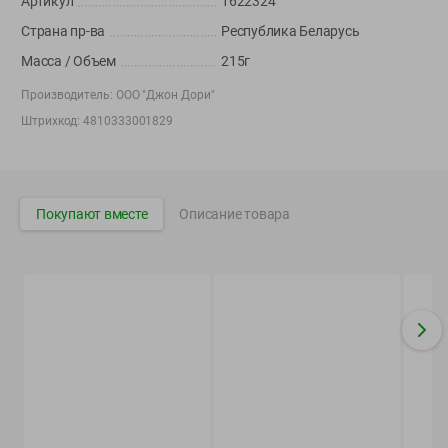
Артикул
1622324
Вакансии
👋
Страна пр-ва
Республика Беларусь
Корпоративный сайт Green
Масса / Объем
215г
Производитель:
ООО "Джон Дори"
Штрихкод:
4810333001829
©
2026
ООО «ГРИНрозница» - Доставка продуктов питания в
Минске.
Юридическая информация и условия пользовательского
Покупают вместе
Описание товара
соглашения
Номер уполномоченных рассматривать обращения покупателей в
соответствии с законодательством об обращениях граждан и
юридических лиц: Отдел торговли и услуг Администрации
Фрунзенского района г. Минска + 375 17 272 73 84 .
Номер и адрес электронной почты лица, уполномоченного
продавцом рассматривать обращения покупателей о нарушении их
прав, предусмотренных законодательством о защите прав
потребителей: +375 44 560-60-61, shop@green-dostavka.by.
Способы оплаты товара: