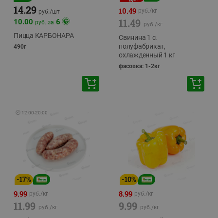
14.29
10.49
руб./
кг
руб./
шт
11.49
10.00
6
руб. за
руб./
кг
Пицца КАРБОНАРА
Свинина 1 с.
полуфабрикат,
490г
охлажденный 1 кг
фасовка: 1-2кг
🕘
12:00
-
20:00
-
17
%
-
10
%
9.99
8.99
руб./
кг
руб./
кг
11.99
9.99
руб./
кг
руб./
кг