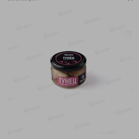
-
13
%
-
20
%
6.89
4.99
5.99
3.99
руб./
шт
руб./
шт
Яйца перепелиные
Конфеты фруктово-
копченые Молодецкие
ягодные Местное
Местное известное 20 шт
известное яблоко-тыква
упак Солигорска п/ф
Хоба
20шт в уп
60г
Показано 1-14 из 77
Показать 15-28 из 77
Каталог товаров
Специально для вас