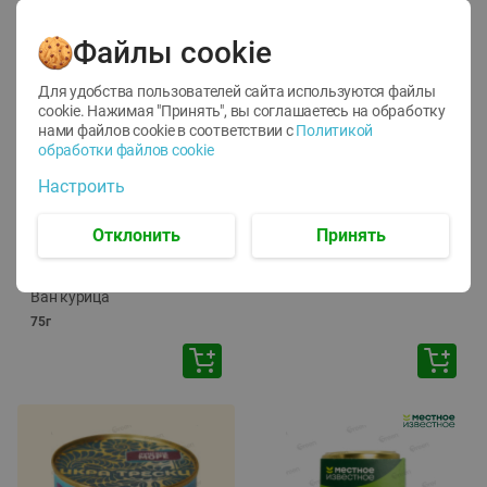
Файлы cookie
Для удобства пользователей сайта используются файлы
cookie. Нажимая "Принять", вы соглашаетесь
на обработку
нами файлов cookie в соответствии с
Политикой
обработки файлов cookie
-
12
%
-
24
%
Настроить
6.59
4.99
1.05
руб./
шт
руб./
шт
1.19
ТОФУ Vegetus ТВЕРДЫЙ
руб./
шт
Отклонить
Принять
230г
Корм влаж. для кош. с
чувств. пищевар. Пурина
Ван курица
75г