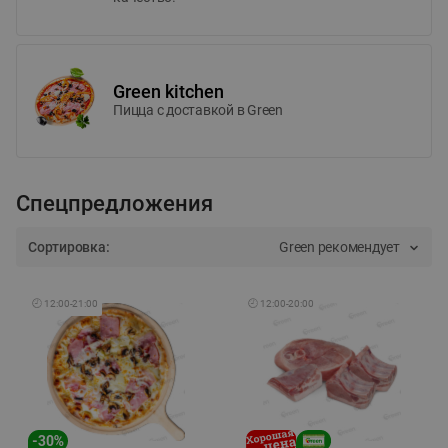
Green kitchen
Пицца c доставкой в Green
Спецпредложения
Сортировка:
Green рекомендует
🕘
12:00
-
21:00
🕘
12:00
-
20:00
-
30
%