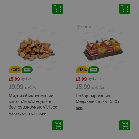
🕘
12:00
-
21:00
-
20
%
-
13
%
15.99
13.99
руб./
кг
руб./
шт
19.99
15.99
руб./
кг
руб./
шт
Мидии обыкновенные
Набор пирожных
мясо п/м в/м водные
Медовый бархат 580 г
беспозвоночные Vici вес
580г
фасовка: 0,15-0,65кг