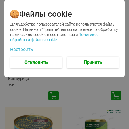
Файлы cookie
Для удобства пользователей сайта используются файлы
cookie. Нажимая "Принять", вы соглашаетесь
на обработку
нами файлов cookie в соответствии с
Политикой
обработки файлов cookie
-
12
%
-
24
%
Настроить
6.59
4.99
1.05
руб./
шт
руб./
шт
1.19
ТОФУ Vegetus ТВЕРДЫЙ
руб./
шт
Отклонить
Принять
230г
Корм влаж. для кош. с
чувств. пищевар. Пурина
Ван курица
75г