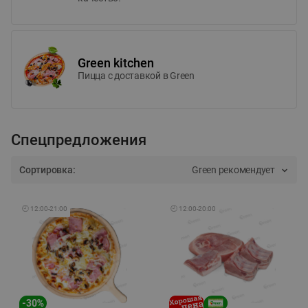
Green kitchen
Пицца c доставкой в Green
Спецпредложения
Сортировка:
Green рекомендует
🕘
12:00
-
21:00
🕘
12:00
-
20:00
-
30
%