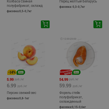
Колбаса Свиная
Перец желтый Беларусь
полуфабрикат, охлажд
фасовка: 0,3-0,7кг
фасовка:0,5-0,7кг
🕘
12:00
-
20:00
-
14
%
5.99
54.99
руб./
кг
руб./
кг
6.99
59.99
руб./
кг
руб./
кг
Персик свежий вес
Форель стейк
полуфабрикат,
фасовка:0,8-1кг
охлажденный
фасовка:0,15-0,6кг