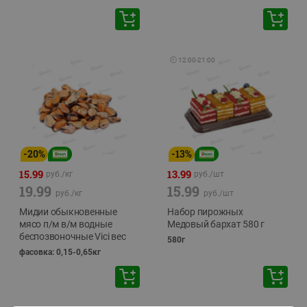
🕘
12:00
-
21:00
-
20
%
-
13
%
15.99
13.99
руб./
кг
руб./
шт
19.99
15.99
руб./
кг
руб./
шт
Мидии обыкновенные
Набор пирожных
мясо п/м в/м водные
Медовый бархат 580 г
беспозвоночные Vici вес
580г
фасовка: 0,15-0,65кг