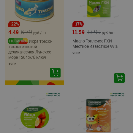
-
22
%
-
17
%
5.79
13.99
4.49
11.59
руб./
шт
руб./
шт
Масло Топленое ГХИ
Икра трески
Местное Известное 99%
тихоокеанской
деликатесная Лунское
200г
море 120г ж/б ключ
120г