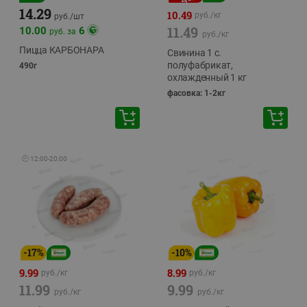
14.29
10.49
руб./
кг
руб./
шт
11.49
10.00
6
руб. за
руб./
кг
Пицца КАРБОНАРА
Свинина 1 с.
полуфабрикат,
490г
охлажденный 1 кг
фасовка: 1-2кг
🕘
12:00
-
20:00
-
17
%
-
10
%
9.99
8.99
руб./
кг
руб./
кг
11.99
9.99
руб./
кг
руб./
кг