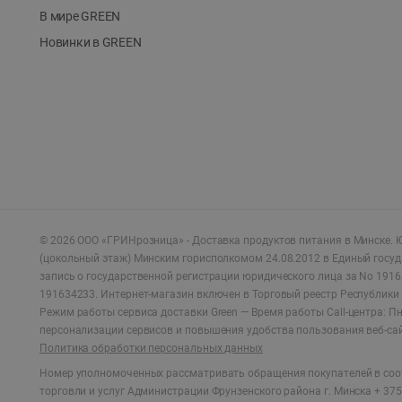
В мире GREEN
Новинки в GREEN
©
2026
ООО «ГРИНрозница» - Доставка продуктов питания в Минске.
Ю
(цокольный этаж) Минским горисполкомом 24.08.2012 в Единый госу
запись о государственной регистрации юридического лица за No 1916
191634233. Интернет-магазин включен в Торговый реестр Республики 
Режим работы сервиса доставки Green —
Время работы Call-центра: Пн.
персонализации сервисов и повышения удобства пользования веб-са
Политика обработки персональных данных
Номер уполномоченных рассматривать обращения покупателей в соот
торговли и услуг Администрации Фрунзенского района г. Минска + 375 