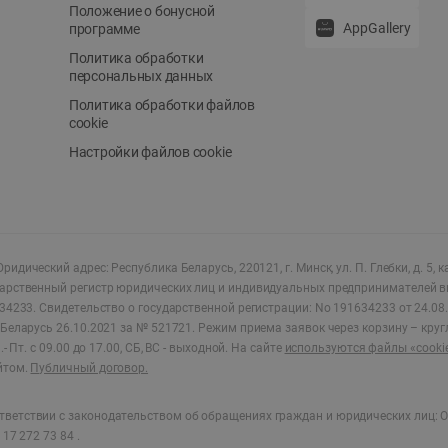
Положение о бонусной
AppGallery
программе
Политика обработки
персональных данных
Политика обработки файлов
cookie
Настройки файлов cookie
ридический адрес: Республика Беларусь, 220121, г. Минск, ул. П. Глебки, д. 5, к
дарственный регистр юридических лиц и индивидуальных предпринимателей в
34233.
Свидетельство о государственной регистрации: No 191634233 от 24.08.
Беларусь 26.10.2021 за № 521721. Режим приема заявок через корзину – круг
- Пт. с 09.00 до 17.00, СБ, ВС - выходной
.
На сайте
используются файлы «cooki
йтом.
Публичный договор.
ветствии с законодательством об обращениях граждан и юридических лиц: О
17 272 73 84 .