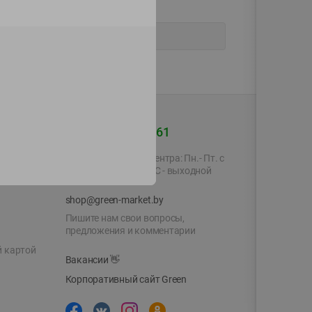
+375 44 560-60-61
Время работы Call-центра: Пн.- Пт. с
09.00 до 17.00, СБ, ВС - выходной
shop@green-market.by
Пишите нам свои вопросы,
предложения и комментарии
й картой
Вакансии
👋
Корпоративный сайт Green