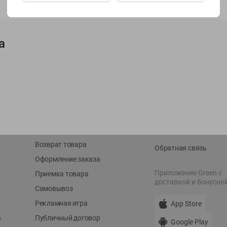
Показать 15-28 из 79
а
О сервисе
Мой Green
Оплата
История покупок
Условия доставки
Мои товары
Возврат товара
Обратная связь
Оформление заказа
Приложение Green c
Приемка товара
доставкой и бонусно
Самовывоз
Рекламная игра
App Store
n
Публичный договор
Google Play