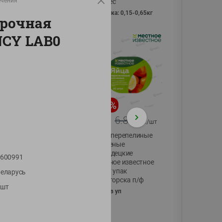
ечения
Vici вес
фасовка: 0,15-0,65кг
рочная
NCY LAB0
-
17
%
-
13
%
13.99
6.89
11.59
5.99
руб./
шт
руб./
шт
Масло Топленое
Яйца перепелиные
ГХИ Местное
копченые
Известное 99%
Молодецкие
600991
Местное известное
200г
20 шт упак
еларусь
Солигорска п/ф
1шт
20шт в уп