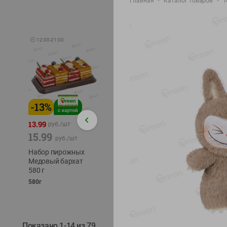
Главная
Каталог товаров
Т
🕘
12:00
-
21:00
-
13
%
-
12
%
-
24
%
4.99
13.99
1.05
руб./
шт
руб./
шт
15.99
1.19
ТОФУ V
руб./
шт
руб./
шт
ТВЕРД
Набор пирожных
Корм влаж. для
230г
Медовый бархат
кош. с чувств.
580 г
пищевар. Пурина
Ван курица
580г
75г
Показано 1-14 из 79