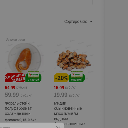
Сортировка:
🕘
12:00
-
20:00
-
20
%
54.99
15.99
руб./
кг
руб./
кг
59.99
19.99
руб./
кг
руб./
кг
Форель стейк
Мидии
полуфабрикат,
обыкновенные
охлажденный
мясо п/м в/м
водные
фасовка:0,15-0,6кг
беспозвоночные