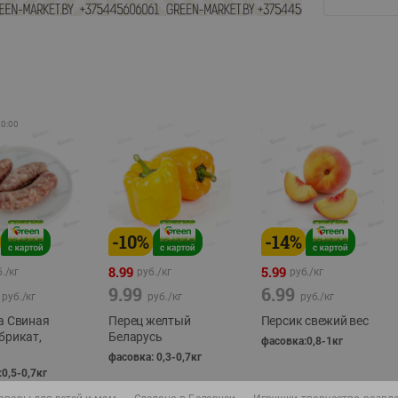
20:00
-
10
%
-
14
%
8.99
5.99
./
кг
руб./
кг
руб./
кг
9.99
6.99
руб./
кг
руб./
кг
руб./
кг
а Свиная
Перец желтый
Персик свежий вес
брикат,
Беларусь
фасовка:0,8-1кг
фасовка: 0,3-0,7кг
0,5-0,7кг