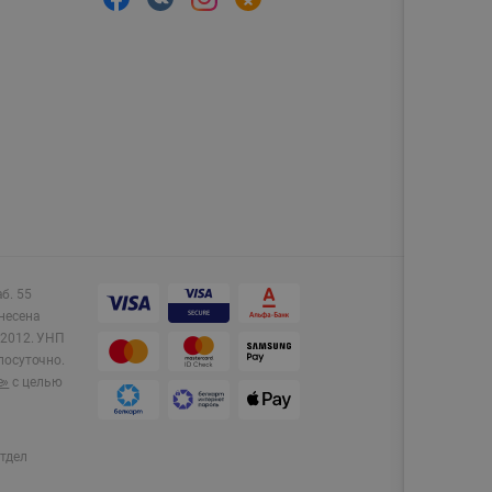
аб. 55
несена
2012.
УНП
лосуточно.
e»
с целью
тдел