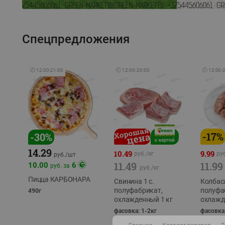
Спецпредложения
🕘
12:00
-
21:00
🕘
12:00
-
20:00
🕘
12:00
-
-
17
%
-
30
%
14.29
10.49
9.99
руб./
кг
руб
руб./
шт
11.49
11.99
10.00
6
руб. за
руб./
кг
Пицца КАРБОНАРА
Свинина 1 с.
Колбас
полуфабрикат,
полуфа
490г
охлажденный 1 кг
охлажд
фасовка: 1-2кг
фасовка: