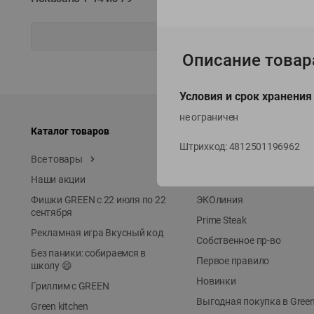
Описание товар
Условия и срок хранения
не ограничен
Каталог товаров
Специально для вас
Штрихкод:
4812501196962
Все товары
Акции
Наши акции
Местное известное
Фишки GREEN с 22 июля по 22
ЭКОлиния
сентября
Prime Steak
Рекламная игра Вкусный код
Собственное пр-во
Без паники: собираемся в
Первое правило
школу 😄
Новинки
Гриллим с GREEN
Выгодная покупка в Gree
Green kitchen