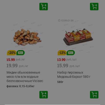
🕘
12:00
-
21:00
-
20
%
-
13
%
15.99
13.99
руб./
кг
руб./
шт
19.99
15.99
руб./
кг
руб./
шт
Мидии обыкновенные
Набор пирожных
мясо п/м в/м водные
Медовый бархат 580 г
беспозвоночные Vici вес
580г
фасовка: 0,15-0,65кг