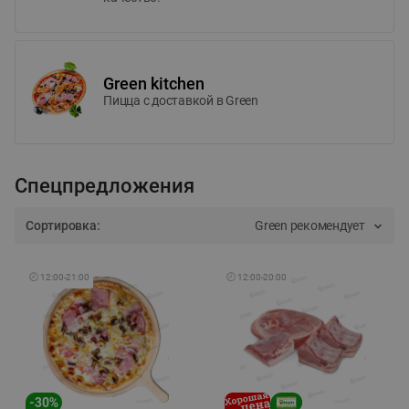
Green kitchen
Пицца c доставкой в Green
Спецпредложения
Сортировка:
Green рекомендует
🕘
12:00
-
21:00
🕘
12:00
-
20:00
-
30
%