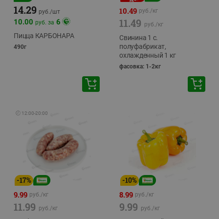
14.29
10.49
руб./
кг
руб./
шт
11.49
10.00
6
руб. за
руб./
кг
Пицца КАРБОНАРА
Свинина 1 с.
полуфабрикат,
490г
охлажденный 1 кг
фасовка: 1-2кг
🕘
12:00
-
20:00
-
17
%
-
10
%
9.99
8.99
руб./
кг
руб./
кг
11.99
9.99
руб./
кг
руб./
кг