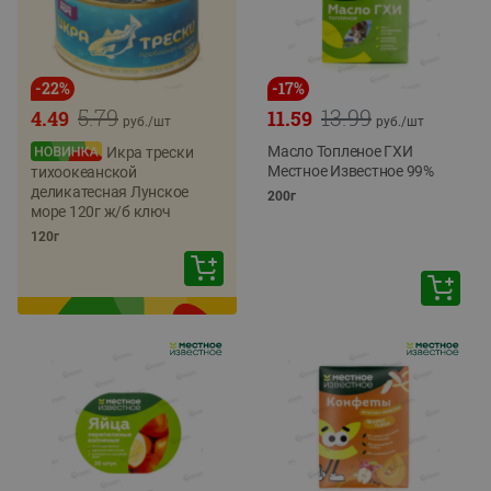
-
22
%
-
17
%
5.79
13.99
4.49
11.59
руб./
шт
руб./
шт
Масло Топленое ГХИ
Икра трески
Местное Известное 99%
тихоокеанской
деликатесная Лунское
200г
море 120г ж/б ключ
120г