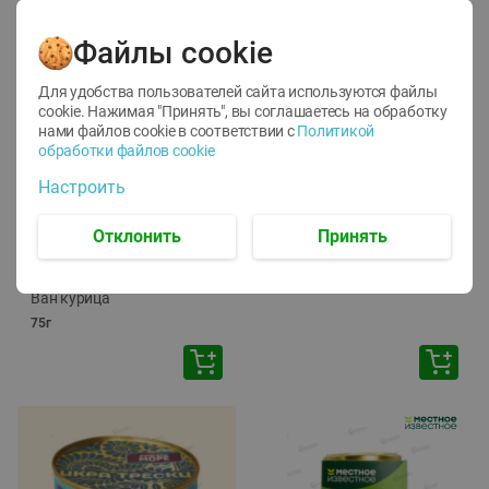
Файлы cookie
Для удобства пользователей сайта используются файлы
cookie. Нажимая "Принять", вы соглашаетесь
на обработку
нами файлов cookie в соответствии с
Политикой
обработки файлов cookie
-
12
%
-
24
%
Настроить
6.59
4.99
1.05
руб./
шт
руб./
шт
1.19
ТОФУ Vegetus ТВЕРДЫЙ
руб./
шт
Отклонить
Принять
230г
Корм влаж. для кош. с
чувств. пищевар. Пурина
Ван курица
75г