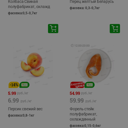
Колбаса Свиная
Перец желтый Беларусь
полуфабрикат, охлажд
фасовка: 0,3-0,7кг
фасовка:0,5-0,7кг
🕘
12:00
-
20:00
-
14
%
5.99
54.99
руб./
кг
руб./
кг
6.99
59.99
руб./
кг
руб./
кг
Персик свежий вес
Форель стейк
полуфабрикат,
фасовка:0,8-1кг
охлажденный
фасовка:0,15-0,6кг