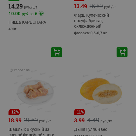
15.59
14.29
13.49
руб./
кг
руб./
шт
10.00
6
руб. за
Фарш Купеческий
полуфабрикат,
Пицца КАРБОНАРА
охлажденный
490г
фасовка: 0,5-0,7 кг
🕘
12:00
-
20:00
-
12
%
-
11
%
21.69
4.49
18.99
3.99
руб./
кг
руб./
кг
Шашлык Вкусный из
Дыня Гуляби вес
свиной филейной части