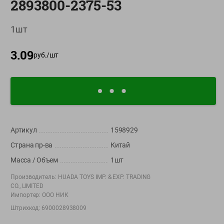
2893800-2375-53
О сервисе
1шт
Настройки файлов cookie
3.09
Мой Green
руб./
шт
Приложение Green c
доставкой и бонусной картой
App
Google
AppGallery
Store
Play
Артикул
1598929
Страна пр-ва
Китай
+375 44 560-60-61
Масса / Объем
1шт
Call-центр работает с 9:00 до 21:00 ежедневно
Производитель:
HUADA TOYS IMP. & EXP. TRADING
CO., LIMITED
shop@green-market.by
Импортер:
ООО НИК
Пишите нам свои вопросы, предложения и комментарии
Штрихкод:
6900028938009
Вакансии
👋