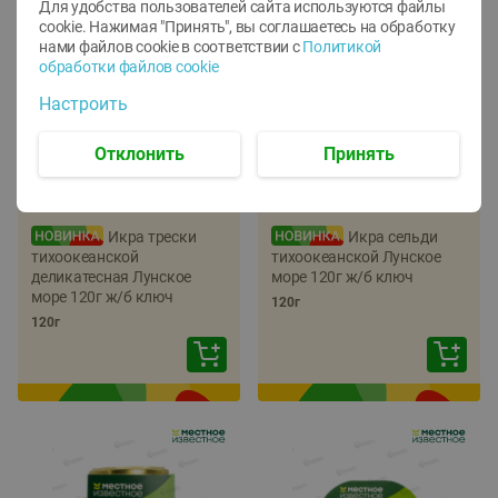
Для удобства пользователей сайта используются файлы
cookie. Нажимая "Принять", вы соглашаетесь
на обработку
нами файлов cookie в соответствии с
Политикой
обработки файлов cookie
Настроить
Отклонить
Принять
-
22
%
-
17
%
5.79
5.99
4.49
4.99
руб./
шт
руб./
шт
Икра трески
Икра сельди
тихоокеанской
тихоокеанской Лунское
деликатесная Лунское
море 120г ж/б ключ
море 120г ж/б ключ
120г
120г