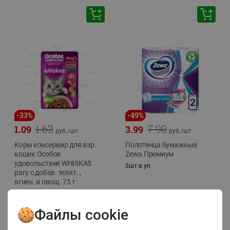
-
33
%
-
49
%
1.62
7.90
1.09
3.99
руб./
шт
руб./
шт
Корм консервир для взр.
Полотенца бумажные
кошек Особое
Zewa Премиум
удовольствие WHISKAS
2шт в уп
рагу с добав. телят. ,
ягнен. и овощ. 75 г
75г
Файлы cookie