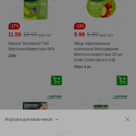
-
17
%
-
13
%
13.99
6.89
11.59
5.99
руб./
шт
руб./
шт
Масло Топленое ГХИ
Яйца перепелиные
Местное Известное 99%
копченые Молодецкие
Местное известное 20 шт
200г
упак Солигорска п/ф
20шт в уп
Игрушки для мальчиков