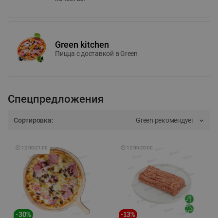
Green kitchen
Пицца c доставкой в Green
Спецпредложения
Сортировка:
Green рекомендует
🕘
12:00
-
21:00
🕘
12:00
-
20:00
-
30
%
-
13
%