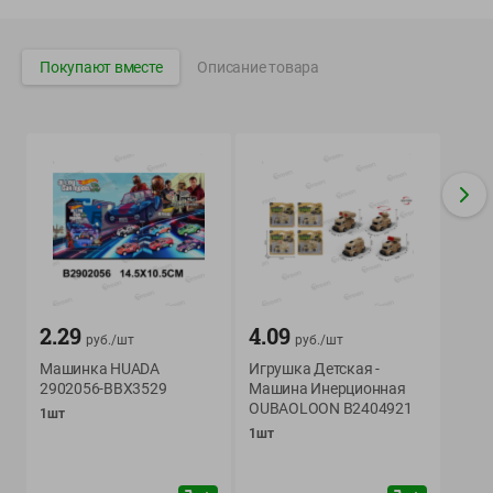
Корпоративный сайт Green
Покупают вместе
Описание товара
©
2026
ООО «ГРИНрозница» - Доставка продуктов питания в
Минске.
Юридическая информация и условия пользовательского
соглашения
Номер уполномоченных рассматривать обращения покупателей в
соответствии с законодательством об обращениях граждан и
юридических лиц: Отдел торговли и услуг Администрации
Фрунзенского района г. Минска + 375 17 272 73 84 .
2.29
4.09
руб./
шт
руб./
шт
Номер и адрес электронной почты лица, уполномоченного
Машинка HUADA
Игрушка Детская -
продавцом рассматривать обращения покупателей о нарушении их
2902056-BBX3529
Машина Инерционная
прав, предусмотренных законодательством о защите прав
OUBAOLOON B2404921
1шт
потребителей: +375 44 560-60-61, shop@green-dostavka.by.
1шт
Способы оплаты товара:
1) наличными денежными средствами экспедитору;