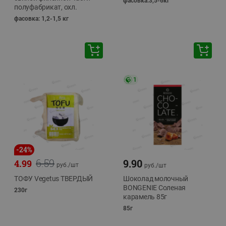
фасовка:3,5-6кг
полуфабрикат, охл.
фасовка: 1,2-1,5 кг
1
-
24
%
6.59
9.90
4.99
руб./
шт
руб./
шт
ТОФУ Vegetus ТВЕРДЫЙ
Шоколад молочный
BONGENIE Соленая
230г
карамель 85г
85г