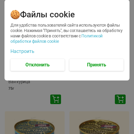
Файлы cookie
Для удобства пользователей сайта используются файлы
cookie. Нажимая "Принять", вы соглашаетесь
на обработку
нами файлов cookie в соответствии с
Политикой
обработки файлов cookie
-
12
%
-
24
%
Настроить
6.59
4.99
1.05
руб./
шт
руб./
шт
1.19
ТОФУ Vegetus ТВЕРДЫЙ
руб./
шт
Отклонить
Принять
230г
Корм влаж. для кош. с
чувств. пищевар. Пурина
Ван курица
75г