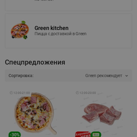
Green kitchen
Пицца c доставкой в Green
Спецпредложения
Сортировка:
Green рекомендует
🕘
12:00
-
21:00
🕘
12:00
-
20:00
-
30
%