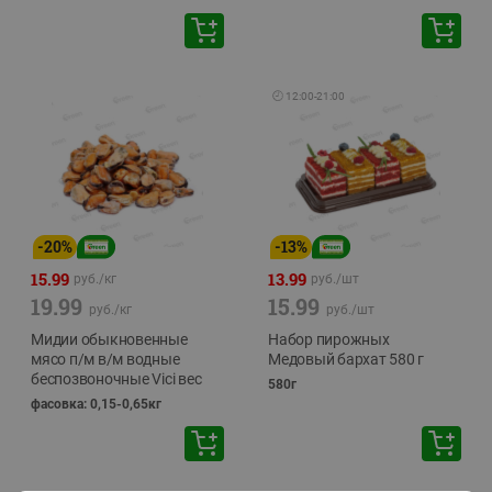
🕘
12:00
-
21:00
-
20
%
-
13
%
15.99
13.99
руб./
кг
руб./
шт
19.99
15.99
руб./
кг
руб./
шт
Мидии обыкновенные
Набор пирожных
мясо п/м в/м водные
Медовый бархат 580 г
беспозвоночные Vici вес
580г
фасовка: 0,15-0,65кг