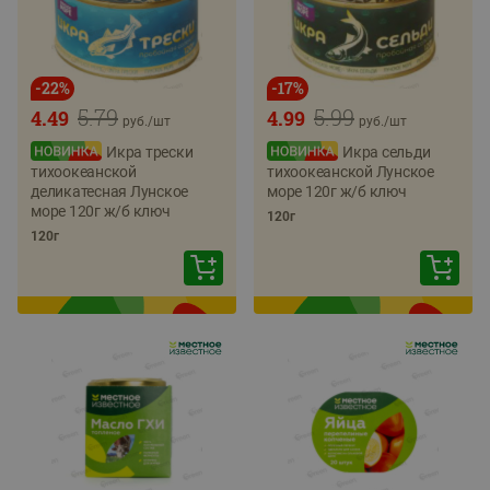
-
22
%
-
17
%
5.79
5.99
4.49
4.99
руб./
шт
руб./
шт
Икра трески
Икра сельди
тихоокеанской
тихоокеанской Лунское
деликатесная Лунское
море 120г ж/б ключ
море 120г ж/б ключ
120г
120г