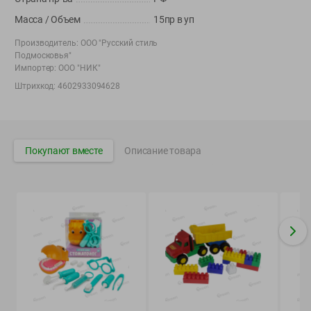
Вакансии
👋
Масса / Объем
15пр в уп
Корпоративный сайт Green
Производитель:
ООО "Русский стиль
Подмосковья"
Импортер:
ООО "НИК"
Штрихкод:
4602933094628
©
2026
ООО «ГРИНрозница» - Доставка продуктов питания в
Минске.
Юридическая информация и условия пользовательского
Покупают вместе
Описание товара
соглашения
Номер уполномоченных рассматривать обращения покупателей в
соответствии с законодательством об обращениях граждан и
юридических лиц: Отдел торговли и услуг Администрации
Фрунзенского района г. Минска + 375 17 272 73 84 .
Номер и адрес электронной почты лица, уполномоченного
продавцом рассматривать обращения покупателей о нарушении их
прав, предусмотренных законодательством о защите прав
потребителей: +375 44 560-60-61, shop@green-dostavka.by.
Способы оплаты товара: