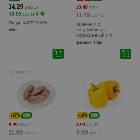
14.29
10.49
руб./
кг
руб./
шт
11.49
10.00
6
руб. за
руб./
кг
Пицца КАРБОНАРА
Свинина 1 с.
полуфабрикат,
490г
охлажденный 1 кг
фасовка: 1-2кг
🕘
12:00
-
20:00
-
17
%
-
10
%
9.99
8.99
руб./
кг
руб./
кг
11.99
9.99
руб./
кг
руб./
кг