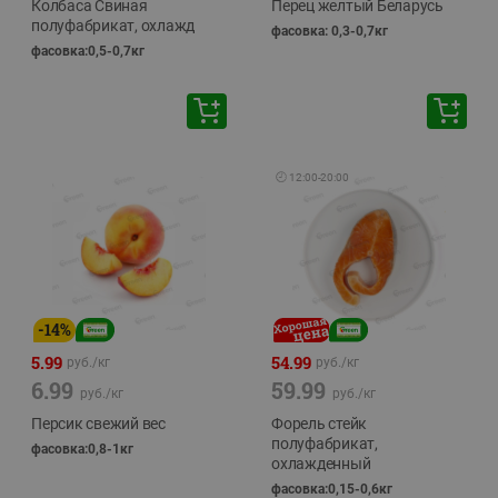
Колбаса Свиная
Перец желтый Беларусь
полуфабрикат, охлажд
фасовка: 0,3-0,7кг
фасовка:0,5-0,7кг
🕘
12:00
-
20:00
-
14
%
5.99
54.99
руб./
кг
руб./
кг
6.99
59.99
руб./
кг
руб./
кг
Персик свежий вес
Форель стейк
полуфабрикат,
фасовка:0,8-1кг
охлажденный
фасовка:0,15-0,6кг