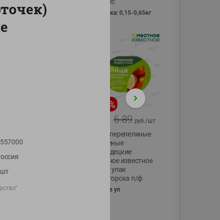
Vici вес
рточек)
фасовка: 0,15-0,65кг
е
-
17
%
-
13
%
13.99
6.89
11.59
5.99
руб./
шт
руб./
шт
Масло Топленое
Яйца перепелиные
557000
ГХИ Местное
копченые
Известное 99%
Молодецкие
оссия
Местное известное
200г
20 шт упак
1шт
Солигорска п/ф
рство"
20шт в уп