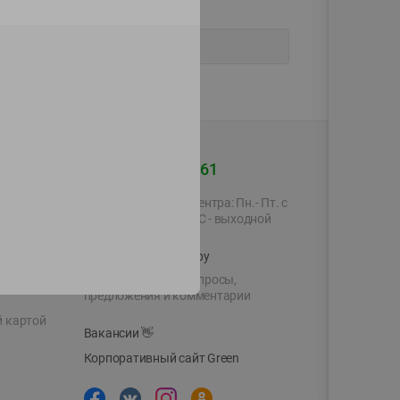
+375 44 560-60-61
Время работы Call-центра: Пн.- Пт. с
09.00 до 17.00, СБ, ВС - выходной
shop@green-market.by
Пишите нам свои вопросы,
предложения и комментарии
й картой
Вакансии
👋
Корпоративный сайт Green