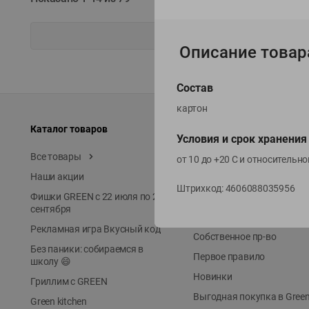
Описание товар
Состав
картон
Каталог товаров
Специально для вас
Условия и срок хранения
Все товары
Акции
от 10 до +20 С и относительн
Наши акции
Местное известное
Штрихкод:
4606088035956
Фишки GREEN с 22 июля по 22
ЭКОлиния
сентября
Prime Steak
Рекламная игра Вкусный код
Собственное пр-во
Без паники: собираемся в
Первое правило
школу 😄
Новинки
Гриллим с GREEN
Выгодная покупка в Gree
Green kitchen