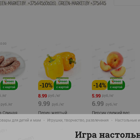
20:00
-
10
%
-
14
%
8.99
5.99
./
кг
руб./
кг
руб./
кг
9.99
6.99
руб./
кг
руб./
кг
руб./
кг
а Свиная
Перец желтый
Персик свежий вес
брикат,
Беларусь
фасовка:0,8-1кг
овары для детей и мам
Игрушки, творчество, развлечения
Настольные и
фасовка: 0,3-0,7кг
Игра настол
0,5-0,7кг