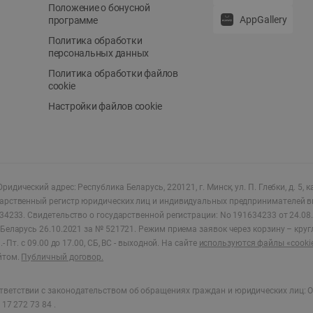
Положение о бонусной
AppGallery
программе
Политика обработки
персональных данных
Политика обработки файлов
cookie
Настройки файлов cookie
ридический адрес: Республика Беларусь, 220121, г. Минск, ул. П. Глебки, д. 5, к
дарственный регистр юридических лиц и индивидуальных предпринимателей в
34233.
Свидетельство о государственной регистрации: No 191634233 от 24.08.
Беларусь 26.10.2021 за № 521721. Режим приема заявок через корзину – круг
- Пт. с 09.00 до 17.00, СБ, ВС - выходной
.
На сайте
используются файлы «cooki
йтом.
Публичный договор.
ветствии с законодательством об обращениях граждан и юридических лиц: О
17 272 73 84 .