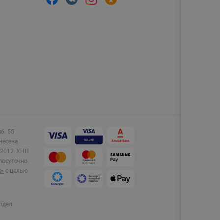
аб. 55
несена
2012.
УНП
лосуточно.
e»
с целью
тдел