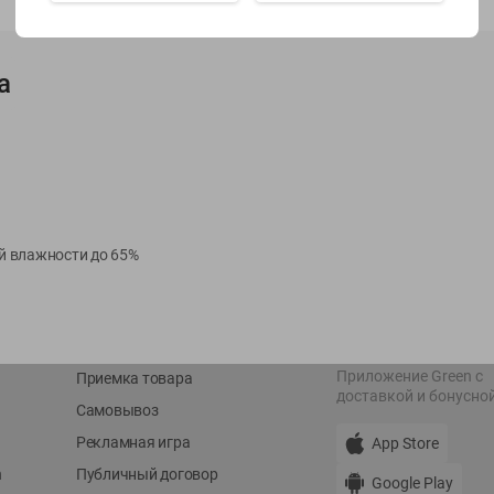
Показать 15-28 из 79
а
О сервисе
Мой Green
Оплата
История покупок
ой влажности до 65%
Условия доставки
Мои товары
Возврат товара
Обратная связь
Оформление заказа
Приложение Green c
Приемка товара
доставкой и бонусно
Самовывоз
Рекламная игра
App Store
n
Публичный договор
Google Play