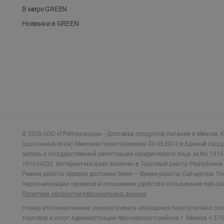
В мире GREEN
Новинки в GREEN
©
2026
ООО «ГРИНрозница» - Доставка продуктов питания в Минске.
Ю
(цокольный этаж) Минским горисполкомом 24.08.2012 в Единый госу
запись о государственной регистрации юридического лица за No 1916
191634233. Интернет-магазин включен в Торговый реестр Республики 
Режим работы сервиса доставки Green —
Время работы Call-центра: Пн.
персонализации сервисов и повышения удобства пользования веб-са
Политика обработки персональных данных
Номер уполномоченных рассматривать обращения покупателей в соот
торговли и услуг Администрации Фрунзенского района г. Минска + 375 