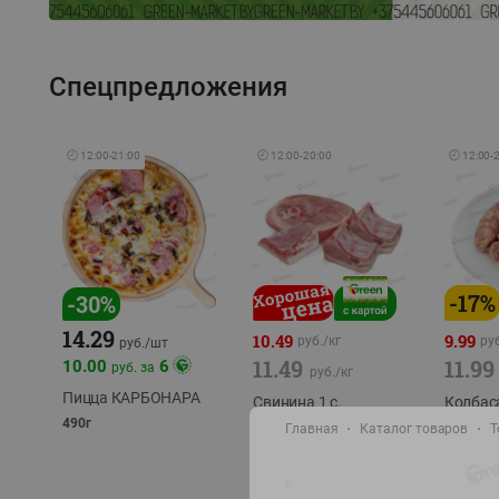
Спецпредложения
🕘
12:00
-
21:00
🕘
12:00
-
20:00
🕘
12:00
-
-
17
%
-
30
%
14.29
10.49
9.99
руб./
кг
руб
руб./
шт
11.49
11.99
10.00
6
руб. за
руб./
кг
Пицца КАРБОНАРА
Свинина 1 с.
Колбас
полуфабрикат,
полуфа
490г
Главная
Каталог товаров
Т
охлажденный 1 кг
охлажд
фасовка: 1-2кг
фасовка: