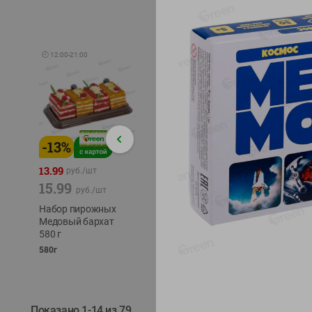
🕘
12:00
-
21:00
-
13
%
-
12
%
-
24
%
4.99
13.99
1.05
руб./
шт
руб./
шт
15.99
1.19
ТОФУ V
руб./
шт
руб./
шт
ТВЕРД
Набор пирожных
Корм влаж. для
230г
Медовый бархат
кош. с чувств.
580 г
пищевар. Пурина
Ван курица
580г
75г
Показано 1-14 из 79