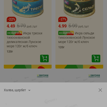
-
22
%
-
17
%
5.79
5.99
4.49
4.99
руб./
шт
руб./
шт
Икра трески
Икра сельди
тихоокеанской
тихоокеанской Лунское
деликатесная Лунское
море 120г ж/б ключ
море 120г ж/б ключ
120г
120г
Халва, щербет