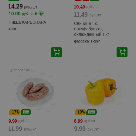
14.29
10.49
руб./
кг
руб./
шт
11.49
10.00
6
руб. за
руб./
кг
Пицца КАРБОНАРА
Свинина 1 с.
полуфабрикат,
490г
охлажденный 1 кг
фасовка: 1-2кг
🕘
12:00
-
20:00
-
17
%
-
10
%
9.99
8.99
руб./
кг
руб./
кг
11.99
9.99
руб./
кг
руб./
кг