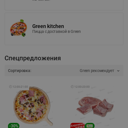
Green kitchen
Пицца c доставкой в Green
Спецпредложения
Сортировка:
Green рекомендует
🕘
12:00
-
21:00
🕘
12:00
-
20:00
-
30
%