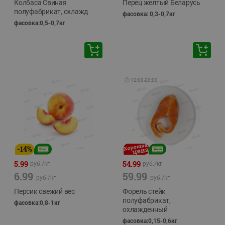
Колбаса Свиная
Перец желтый Беларусь
полуфабрикат, охлажд
фасовка: 0,3-0,7кг
фасовка:0,5-0,7кг
🕘
12:00
-
20:00
-
14
%
5.99
54.99
руб./
кг
руб./
кг
6.99
59.99
руб./
кг
руб./
кг
Персик свежий вес
Форель стейк
полуфабрикат,
фасовка:0,8-1кг
охлажденный
фасовка:0,15-0,6кг