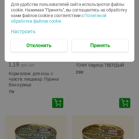
Для удобства пользователей сайта используются файлы
cookie. Нажимая "Принять", вы соглашаетесь
на обработку
нами файлов cookie в соответствии с
Политикой
обработки файлов cookie
Настроить
Отклонить
Принять
-
12
%
-
24
%
6.59
4.99
1.05
руб./
шт
руб./
шт
1.19
ТОФУ Vegetus ТВЕРДЫЙ
руб./
шт
230г
Корм влаж. для кош. с
чувств. пищевар. Пурина
Ван курица
75г