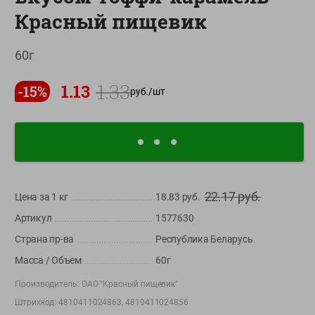
О сервисе
Красный пищевик
Настройки файлов cookie
60г
Мой Green
1.33
1.13
-
15
%
руб./
шт
Приложение Green c
доставкой и бонусной картой
App
Google
AppGallery
Store
Play
22.17
руб.
Цена за 1
кг
18.83
руб.
+375 44 560-60-61
Артикул
1577630
Время работы Call-центра: Пн.- Пт. с 09.00 до 17.00, СБ, ВС -
Страна пр-ва
Республика Беларусь
выходной
Масса / Объем
60г
shop@green-market.by
Производитель:
ОАО "Красный пищевик"
Пишите нам свои вопросы, предложения и комментарии
Штрихкод:
4810411024863, 4810411024856