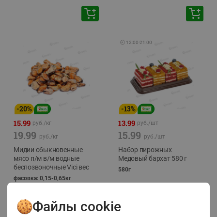
🕘
12:00
-
21:00
-
20
%
-
13
%
15.99
13.99
руб./
кг
руб./
шт
19.99
15.99
руб./
кг
руб./
шт
Мидии обыкновенные
Набор пирожных
мясо п/м в/м водные
Медовый бархат 580 г
беспозвоночные Vici вес
580г
фасовка: 0,15-0,65кг
Файлы cookie