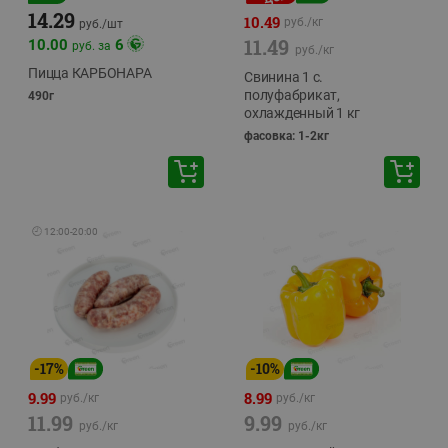
14.29
10.49
руб./
кг
руб./
шт
11.49
10.00
6
руб. за
руб./
кг
Пицца КАРБОНАРА
Свинина 1 с.
полуфабрикат,
490г
охлажденный 1 кг
фасовка: 1-2кг
🕘
12:00
-
20:00
-
17
%
-
10
%
9.99
8.99
руб./
кг
руб./
кг
11.99
9.99
руб./
кг
руб./
кг