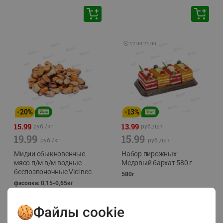
🕘
12:00
-
21:00
-
20
%
-
13
%
15.99
13.99
руб./
кг
руб./
шт
19.99
15.99
руб./
кг
руб./
шт
Мидии обыкновенные
Набор пирожных
мясо п/м в/м водные
Медовый бархат 580 г
беспозвоночные Vici вес
580г
фасовка: 0,15-0,65кг
Файлы cookie