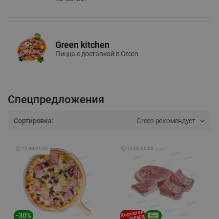
Green kitchen
Пицца c доставкой в Green
Спецпредложения
Сортировка:
Green рекомендует
🕘
12:00
-
21:00
🕘
12:00
-
20:00
-
30
%