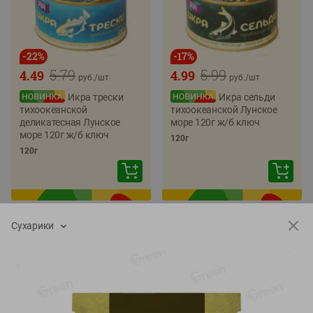
-
22
%
-
17
%
5.79
5.99
4.49
4.99
руб./
шт
руб./
шт
Икра трески
Икра сельди
тихоокеанской
тихоокеанской Лунское
деликатесная Лунское
море 120г ж/б ключ
море 120г ж/б ключ
120г
120г
Сухарики