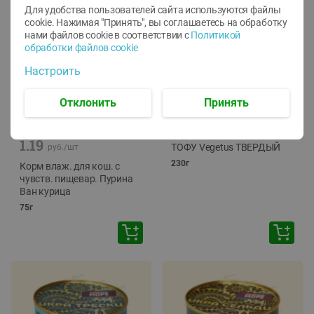
Для удобства пользователей сайта используются файлы
cookie. Нажимая "Принять", вы соглашаетесь
на обработку
нами файлов cookie в соответствии с
Политикой
обработки файлов cookie
Настроить
Отклонить
Принять
-
12
%
-
24
%
6.59
4.99
1.05
руб./
шт
руб./
шт
1.19
ТОФУ Vegetus ТВЕРДЫЙ
руб./
шт
230г
Корм влаж. для кош. с
чувств. пищевар. Пурина
Ван курица
75г