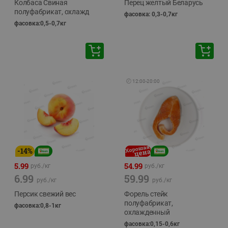
Колбаса Свиная
Перец желтый Беларусь
полуфабрикат, охлажд
фасовка: 0,3-0,7кг
фасовка:0,5-0,7кг
🕘
12:00
-
20:00
-
14
%
5.99
54.99
руб./
кг
руб./
кг
6.99
59.99
руб./
кг
руб./
кг
Персик свежий вес
Форель стейк
полуфабрикат,
фасовка:0,8-1кг
охлажденный
фасовка:0,15-0,6кг