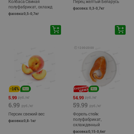
Колбаса Свиная
Перец желтый Беларусь
полуфабрикат, охлажд
фасовка: 0,3-0,7кг
фасовка:0,5-0,7кг
🕘
12:00
-
20:00
-
14
%
5.99
54.99
руб./
кг
руб./
кг
6.99
59.99
руб./
кг
руб./
кг
Персик свежий вес
Форель стейк
полуфабрикат,
фасовка:0,8-1кг
охлажденный
фасовка:0,15-0,6кг