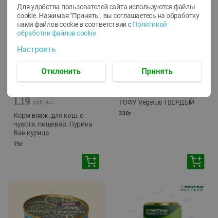
Для удобства пользователей сайта используются файлы
cookie. Нажимая "Принять", вы соглашаетесь
на обработку
нами файлов cookie в соответствии с
Политикой
обработки файлов cookie
Настроить
Отклонить
Принять
-
12
%
-
24
%
6.59
4.99
1.05
руб./
шт
руб./
шт
1.19
ТОФУ Vegetus ТВЕРДЫЙ
руб./
шт
230г
Корм влаж. для кош. с
чувств. пищевар. Пурина
Ван курица
75г