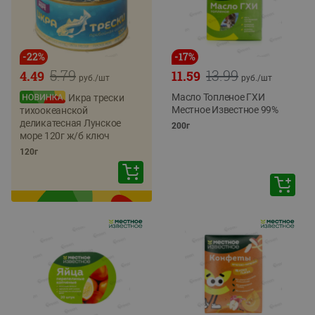
-
22
%
-
17
%
5.79
13.99
4.49
11.59
руб./
шт
руб./
шт
Масло Топленое ГХИ
Икра трески
Местное Известное 99%
тихоокеанской
деликатесная Лунское
200г
море 120г ж/б ключ
120г