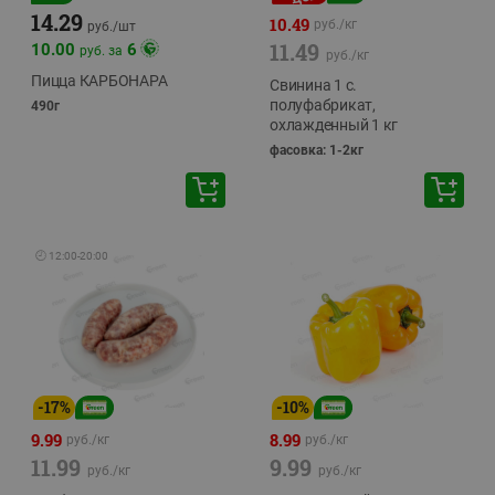
14.29
10.49
руб./
кг
руб./
шт
11.49
10.00
6
руб. за
руб./
кг
Пицца КАРБОНАРА
Свинина 1 с.
полуфабрикат,
490г
охлажденный 1 кг
фасовка: 1-2кг
🕘
12:00
-
20:00
-
17
%
-
10
%
9.99
8.99
руб./
кг
руб./
кг
11.99
9.99
руб./
кг
руб./
кг