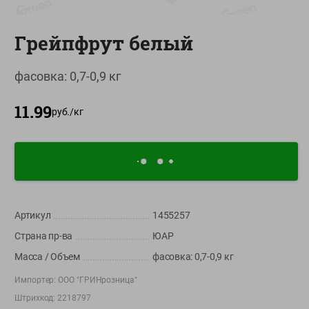
О сервисе
Грейпфрут белый
Настройки файлов cookie
Мой Green
фасовка: 0,7-0,9 кг
Приложение Green c
11.99
доставкой и бонусной картой
руб./
кг
App
Google
AppGallery
Store
Play
+375 44 560-60-61
Артикул
1455257
Время работы Call-центра: Пн.- Пт. с 09.00 до 17.00, СБ, ВС -
Страна пр-ва
ЮАР
выходной
Масса / Объем
фасовка: 0,7-0,9 кг
shop@green-market.by
Импортер:
ООО "ГРИНрозница"
Пишите нам свои вопросы, предложения и комментарии
Штрихкод:
2218797