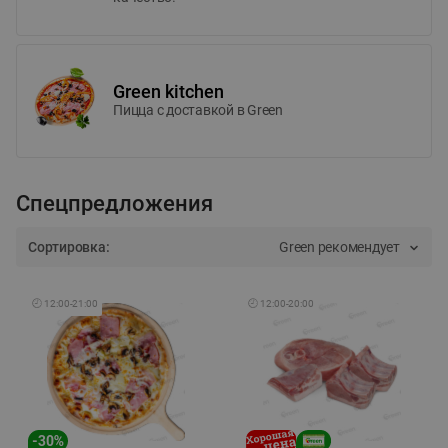
Green kitchen
Пицца c доставкой в Green
Спецпредложения
Сортировка:
Green рекомендует
🕘
12:00
-
21:00
🕘
12:00
-
20:00
-
30
%