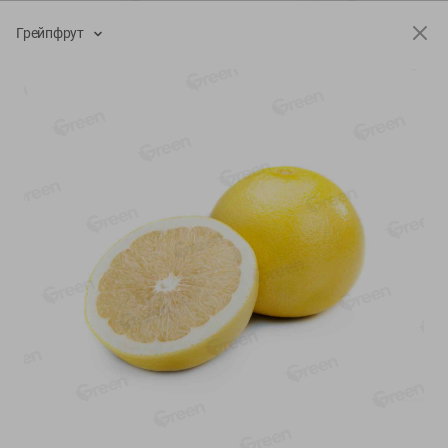
-
13
%
-
20
%
Грейпфрут
6.89
4.99
5.99
3.99
руб./
шт
руб./
шт
Яйца перепелиные
Конфеты фруктово-
копченые Молодецкие
ягодные Местное
Местное известное 20 шт
известное яблоко-тыква
упак Солигорска п/ф
Хоба
20шт в уп
60г
Показано 1-14 из 78
Показать 15-28 из 78
Каталог товаров
Специально для вас