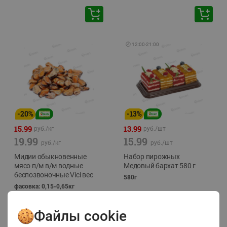
🕘
12:00
-
21:00
-
20
%
-
13
%
15.99
13.99
руб./
кг
руб./
шт
19.99
15.99
руб./
кг
руб./
шт
Мидии обыкновенные
Набор пирожных
мясо п/м в/м водные
Медовый бархат 580 г
беспозвоночные Vici вес
580г
фасовка: 0,15-0,65кг
Файлы cookie