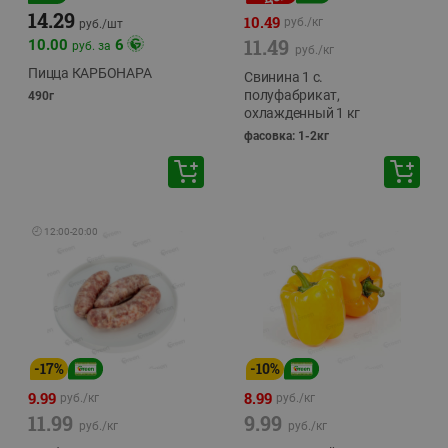
14.29
10.49
руб./
кг
руб./
шт
11.49
10.00
6
руб. за
руб./
кг
Пицца КАРБОНАРА
Свинина 1 с.
полуфабрикат,
490г
охлажденный 1 кг
фасовка: 1-2кг
🕘
12:00
-
20:00
-
17
%
-
10
%
9.99
8.99
руб./
кг
руб./
кг
11.99
9.99
руб./
кг
руб./
кг