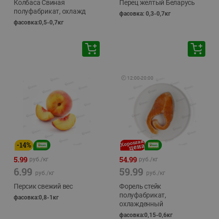
Колбаса Свиная
Перец желтый Беларусь
полуфабрикат, охлажд
фасовка: 0,3-0,7кг
фасовка:0,5-0,7кг
🕘
12:00
-
20:00
-
14
%
5.99
54.99
руб./
кг
руб./
кг
6.99
59.99
руб./
кг
руб./
кг
Персик свежий вес
Форель стейк
полуфабрикат,
фасовка:0,8-1кг
охлажденный
фасовка:0,15-0,6кг