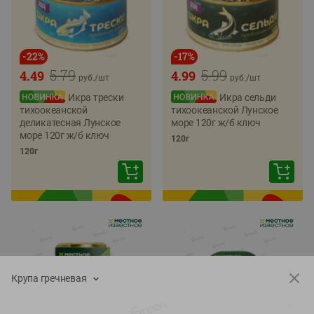
-
22
%
-
17
%
5.79
5.99
4.49
4.99
руб./
шт
руб./
шт
Икра трески
Икра сельди
тихоокеанской
тихоокеанской Лунское
деликатесная Лунское
море 120г ж/б ключ
море 120г ж/б ключ
120г
120г
Крупа гречневая