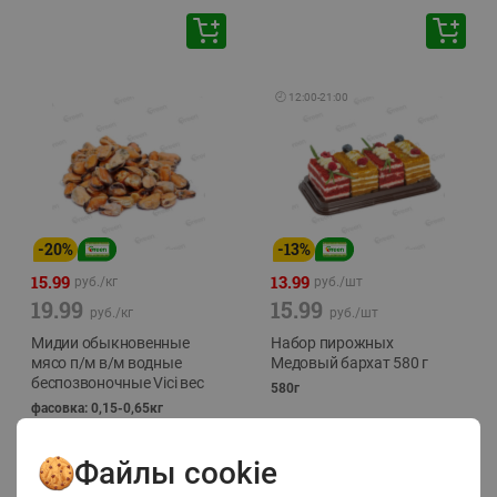
🕘
12:00
-
21:00
-
20
%
-
13
%
15.99
13.99
руб./
кг
руб./
шт
19.99
15.99
руб./
кг
руб./
шт
Мидии обыкновенные
Набор пирожных
мясо п/м в/м водные
Медовый бархат 580 г
беспозвоночные Vici вес
580г
фасовка: 0,15-0,65кг
Файлы cookie