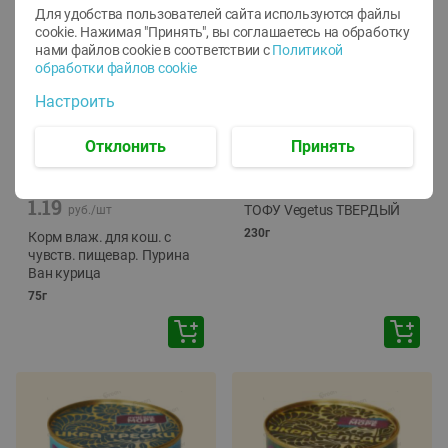
Для удобства пользователей сайта используются файлы
cookie. Нажимая "Принять", вы соглашаетесь
на обработку
нами файлов cookie в соответствии с
Политикой
обработки файлов cookie
Настроить
Отклонить
Принять
-
12
%
-
24
%
6.59
4.99
1.05
руб./
шт
руб./
шт
1.19
ТОФУ Vegetus ТВЕРДЫЙ
руб./
шт
230г
Корм влаж. для кош. с
чувств. пищевар. Пурина
Ван курица
75г