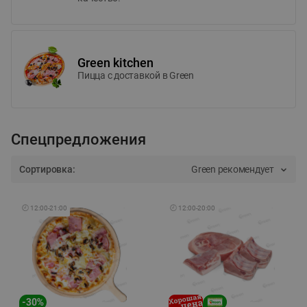
Green kitchen
Пицца c доставкой в Green
Спецпредложения
Сортировка:
Green рекомендует
🕘
12:00
-
21:00
🕘
12:00
-
20:00
-
30
%