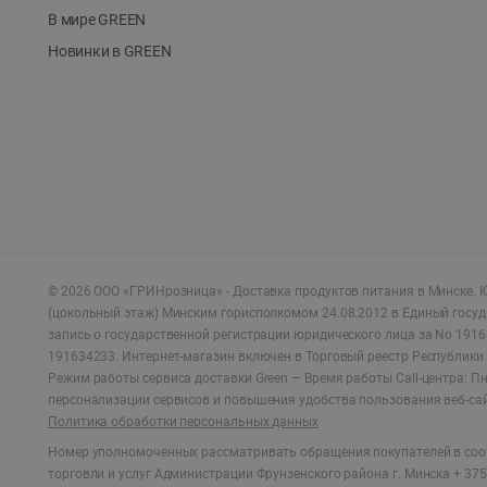
В мире GREEN
Новинки в GREEN
©
2026
ООО «ГРИНрозница» - Доставка продуктов питания в Минске.
Ю
(цокольный этаж) Минским горисполкомом 24.08.2012 в Единый госу
запись о государственной регистрации юридического лица за No 1916
191634233. Интернет-магазин включен в Торговый реестр Республики 
Режим работы сервиса доставки Green —
Время работы Call-центра: Пн.
персонализации сервисов и повышения удобства пользования веб-са
Политика обработки персональных данных
Номер уполномоченных рассматривать обращения покупателей в соот
торговли и услуг Администрации Фрунзенского района г. Минска + 375 