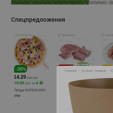
Спецпредложения
🕘
12:00
-
21:00
🕘
12:00
-
20:00
🕘
12:00
-
-
17
%
-
30
%
Главная
Каталог товаров
С
14.29
10.49
9.99
руб./
кг
руб
руб./
шт
11.49
11.99
10.00
6
руб. за
руб./
кг
Пицца КАРБОНАРА
Свинина 1 с.
Колбас
полуфабрикат,
полуфа
490г
охлажденный 1 кг
охлажд
фасовка: 1-2кг
фасовка: