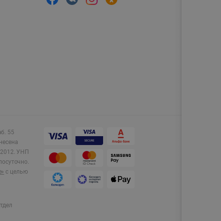
аб. 55
несена
2012.
УНП
лосуточно.
e»
с целью
тдел