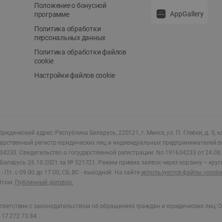
Положение о бонусной
AppGallery
программе
Политика обработки
персональных данных
Политика обработки файлов
cookie
Настройки файлов cookie
ридический адрес: Республика Беларусь, 220121, г. Минск, ул. П. Глебки, д. 5, к
дарственный регистр юридических лиц и индивидуальных предпринимателей в
34233.
Свидетельство о государственной регистрации: No 191634233 от 24.08.
Беларусь 26.10.2021 за № 521721. Режим приема заявок через корзину – круг
- Пт. с 09.00 до 17.00, СБ, ВС - выходной
.
На сайте
используются файлы «cooki
йтом.
Публичный договор.
ветствии с законодательством об обращениях граждан и юридических лиц: О
17 272 73 84 .