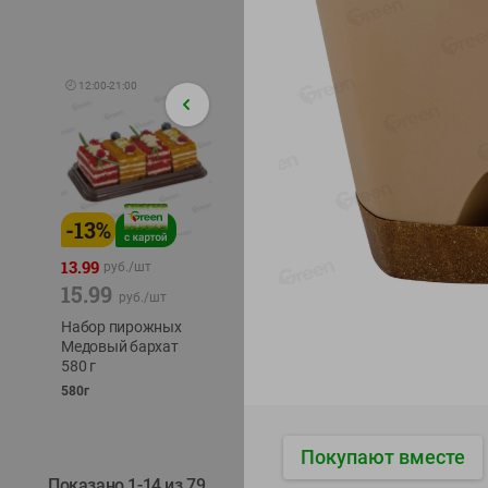
🕘
12:00
-
21:00
-
13
%
-
12
%
-
24
%
4.99
13.99
1.05
руб./
шт
руб./
шт
15.99
1.19
ТОФУ V
руб./
шт
руб./
шт
ТВЕРД
Набор пирожных
Корм влаж. для
230г
Медовый бархат
кош. с чувств.
580 г
пищевар. Пурина
Ван курица
580г
75г
Покупают вместе
Показано 1-14 из 79