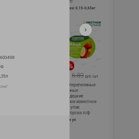
Vici вес
фасовка: 0,15-0,65кг
603498
-
17
%
-
13
%
РФ
13.99
6.89
11.59
5.99
,35л
руб./
шт
руб./
шт
Масло Топленое
Яйца перепелиные
блик"
ГХИ Местное
копченые
Известное 99%
Молодецкие
Местное известное
200г
20 шт упак
Солигорска п/ф
20шт в уп