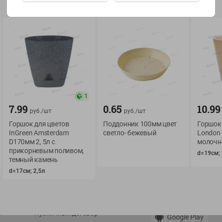
Показать 15-28 из 79
О сервисе
Мой Green
1
7.99
0.65
10.99
руб./
шт
руб./
шт
Оплата
История покупок
Горшок для цветов
Поддонник 100мм цвет
Горшок
Условия доставки
Мои товары
InGreen Amsterdam
светло- бежевый
London 
Возврат товара
D170мм 2, 5л с
молочн
Обратная связь
прикорневым поливом,
d=19см; 
Оформление заказа
темный камень
Приложение Green c
Приемка товара
d=17см; 2,5л
доставкой и бонусно
Самовывоз
Рекламная игра
App Store
n
Публичный договор
Google Play