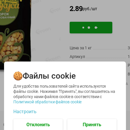
2.89
руб./
шт
Цена за 1
кг
3
Артикул
1
-
22
%
-
17
%
Страна пр-ва
Р
6.59
5.79
5.99
4.49
4.99
руб./
шт
руб./
шт
руб./
шт
Файлы cookie
Масса / Объем
8
egetus
Икра
Икра
Производитель:
ИП БУЛДАКОВ К.А
ЫЙ
трески
сельди
Для удобства пользователей сайта используются
Импортер:
ООО "БерталСервис"
тихоокеанской
тихоокеанской
файлы cookie. Нажимая "Принять", вы соглашаетесь
на
деликатесная
Лунское море 120г
обработку нами файлов cookie в соответствии с
Штрихкод:
4811892001398
Лунское море 120г
ж/б ключ
Политикой обработки файлов cookie
ж/б ключ
120г
Настроить
120г
Описание товара
Отклонить
Принять