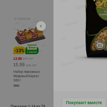
🕘
12:00
-
21:00
-
13
%
-
12
%
-
24
%
4.99
13.99
1.05
руб./
шт
руб./
шт
15.99
1.19
ТОФУ V
руб./
шт
руб./
шт
ТВЕРД
Набор пирожных
Корм влаж. для
230г
Медовый бархат
кош. с чувств.
580 г
пищевар. Пурина
Ван курица
580г
75г
Покупают вместе
Показано 1-14 из 79