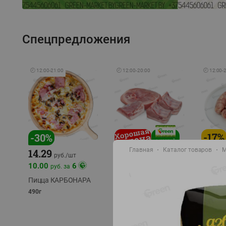
Спецпредложения
🕘
12:00
-
21:00
🕘
12:00
-
20:00
🕘
12:00
-
-
17
%
-
30
%
Главная
Каталог товаров
М
14.29
10.49
9.99
руб./
кг
руб
руб./
шт
11.49
11.99
10.00
6
руб. за
руб./
кг
Пицца КАРБОНАРА
Свинина 1 с.
Колбас
полуфабрикат,
полуфа
490г
охлажденный 1 кг
охлажд
фасовка: 1-2кг
фасовка: