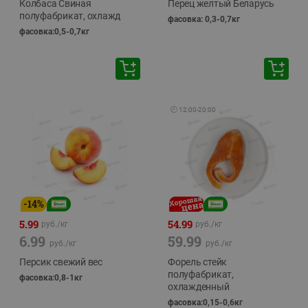
Колбаса Свиная
Перец желтый Беларусь
полуфабрикат, охлажд
фасовка: 0,3-0,7кг
фасовка:0,5-0,7кг
🕘
12:00
-
20:00
-
14
%
5.99
54.99
руб./
кг
руб./
кг
6.99
59.99
руб./
кг
руб./
кг
Персик свежий вес
Форель стейк
полуфабрикат,
фасовка:0,8-1кг
охлажденный
фасовка:0,15-0,6кг