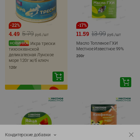
-
22
%
-
17
%
5.79
13.99
4.49
11.59
руб./
шт
руб./
шт
Масло Топленое ГХИ
Икра трески
Местное Известное 99%
тихоокеанской
деликатесная Лунское
200г
море 120г ж/б ключ
120г
Кондитерские добавки