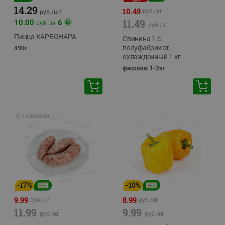
14.29
10.49
руб./
кг
руб./
шт
11.49
10.00
6
руб. за
руб./
кг
Пицца КАРБОНАРА
Свинина 1 с.
полуфабрикат,
490г
охлажденный 1 кг
фасовка: 1-2кг
🕘
12:00
-
20:00
-
17
%
-
10
%
9.99
8.99
руб./
кг
руб./
кг
11.99
9.99
руб./
кг
руб./
кг