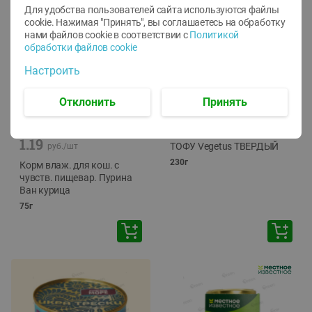
Для удобства пользователей сайта используются файлы
cookie. Нажимая "Принять", вы соглашаетесь
на обработку
нами файлов cookie в соответствии с
Политикой
обработки файлов cookie
Настроить
Отклонить
Принять
-
12
%
-
24
%
6.59
4.99
1.05
руб./
шт
руб./
шт
1.19
ТОФУ Vegetus ТВЕРДЫЙ
руб./
шт
230г
Корм влаж. для кош. с
чувств. пищевар. Пурина
Ван курица
75г