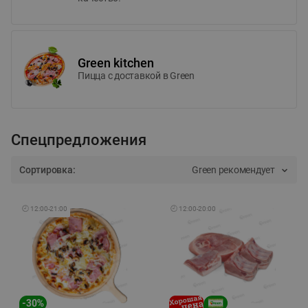
Green kitchen
Пицца c доставкой в Green
Спецпредложения
Сортировка:
Green рекомендует
🕘
12:00
-
21:00
🕘
12:00
-
20:00
-
30
%