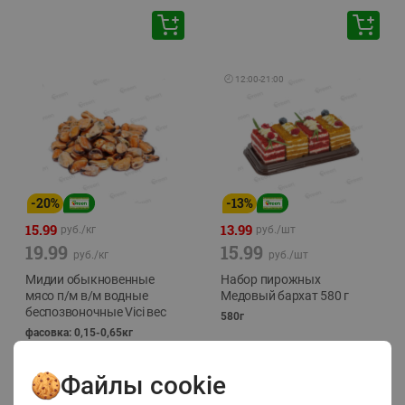
🕘
12:00
-
21:00
-
20
%
-
13
%
15.99
13.99
руб./
кг
руб./
шт
19.99
15.99
руб./
кг
руб./
шт
Мидии обыкновенные
Набор пирожных
мясо п/м в/м водные
Медовый бархат 580 г
беспозвоночные Vici вес
580г
фасовка: 0,15-0,65кг
Файлы cookie