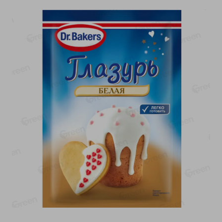
-
13
%
-
20
%
6.89
4.99
5.99
3.99
руб./
шт
руб./
шт
Яйца перепелиные
Конфеты фруктово-
копченые Молодецкие
ягодные Местное
Местное известное 20 шт
известное яблоко-тыква
упак Солигорска п/ф
Хоба
20шт в уп
60г
Показано 1-14 из 78
Показать 15-28 из 78
Каталог товаров
Специально для вас