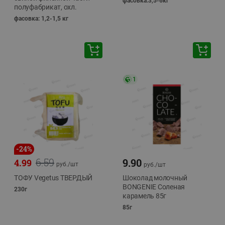
фасовка:3,5-6кг
полуфабрикат, охл.
фасовка: 1,2-1,5 кг
1
-
24
%
6.59
9.90
4.99
руб./
шт
руб./
шт
ТОФУ Vegetus ТВЕРДЫЙ
Шоколад молочный
BONGENIE Соленая
230г
карамель 85г
85г