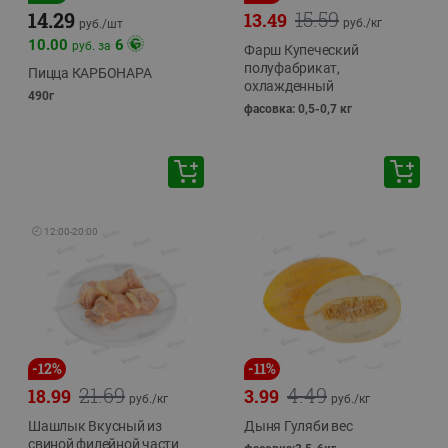
15.59
14.29
13.49
руб./
кг
руб./
шт
10.00
6
руб. за
Фарш Купеческий
полуфабрикат,
Пицца КАРБОНАРА
охлажденный
490г
фасовка: 0,5-0,7 кг
🕘
12:00
-
20:00
-
12
%
-
11
%
21.69
4.49
18.99
3.99
руб./
кг
руб./
кг
Шашлык Вкусный из
Дыня Гуляби вес
свиной филейной части