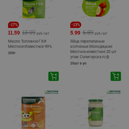
-
17
%
-
13
%
13.99
6.89
11.59
5.99
руб./
шт
руб./
шт
Масло Топленое ГХИ
Яйца перепелиные
Местное Известное 99%
копченые Молодецкие
Местное известное 20 шт
200г
упак Солигорска п/ф
20шт в уп