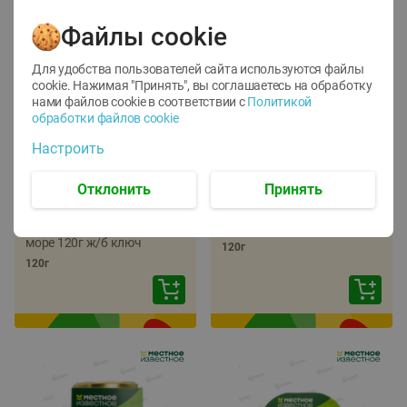
Файлы cookie
Для удобства пользователей сайта используются файлы
cookie. Нажимая "Принять", вы соглашаетесь
на обработку
нами файлов cookie в соответствии с
Политикой
обработки файлов cookie
-
22
%
-
17
%
Настроить
5.79
5.99
4.49
4.99
руб./
шт
руб./
шт
Отклонить
Принять
Икра трески
Икра сельди
тихоокеанской
тихоокеанской Лунское
деликатесная Лунское
море 120г ж/б ключ
море 120г ж/б ключ
120г
120г