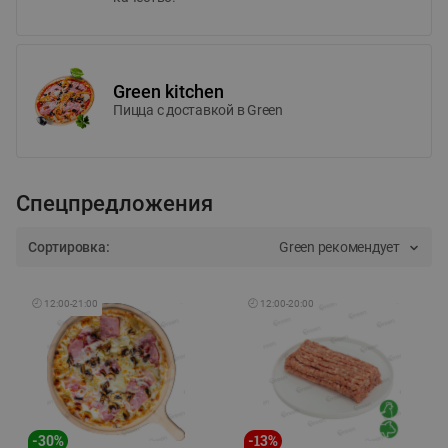
Green kitchen
Пицца c доставкой в Green
Спецпредложения
Сортировка:
Green рекомендует
🕘
12:00
-
21:00
🕘
12:00
-
20:00
-
30
%
-
13
%