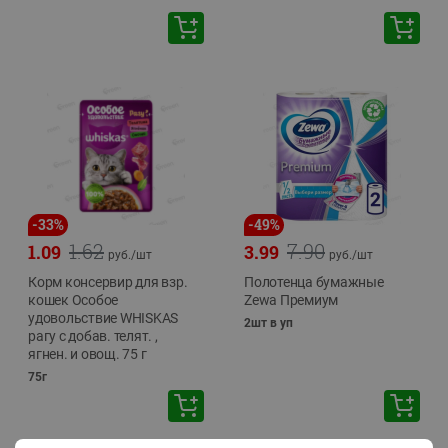
-
33
%
-
49
%
1.62
7.90
1.09
3.99
руб./
шт
руб./
шт
Корм консервир для взр.
Полотенца бумажные
кошек Особое
Zewa Премиум
удовольствие WHISKAS
2шт в уп
рагу с добав. телят. ,
ягнен. и овощ. 75 г
75г