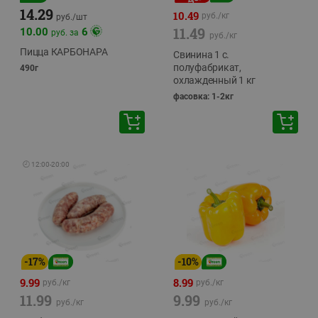
14.29
10.49
руб./
кг
руб./
шт
11.49
10.00
6
руб. за
руб./
кг
Пицца КАРБОНАРА
Свинина 1 с.
полуфабрикат,
490г
охлажденный 1 кг
фасовка: 1-2кг
🕘
12:00
-
20:00
-
17
%
-
10
%
9.99
8.99
руб./
кг
руб./
кг
11.99
9.99
руб./
кг
руб./
кг