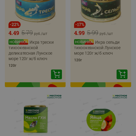
-
22
%
-
17
%
5.79
5.99
4.49
4.99
руб./
шт
руб./
шт
Икра трески
Икра сельди
тихоокеанской
тихоокеанской Лунское
деликатесная Лунское
море 120г ж/б ключ
море 120г ж/б ключ
120г
120г