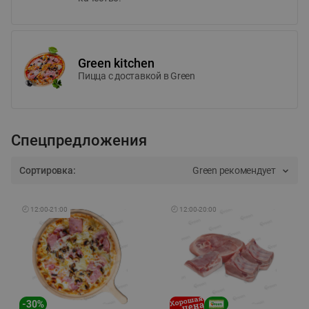
Green kitchen
Пицца c доставкой в Green
Спецпредложения
Сортировка:
Green рекомендует
🕘
12:00
-
21:00
🕘
12:00
-
20:00
-
30
%