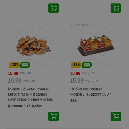
🕘
12:00
-
21:00
-
20
%
-
13
%
15.99
13.99
руб./
кг
руб./
шт
19.99
15.99
руб./
кг
руб./
шт
Мидии обыкновенные
Набор пирожных
мясо п/м в/м водные
Медовый бархат 580 г
беспозвоночные Vici вес
580г
фасовка: 0,15-0,65кг