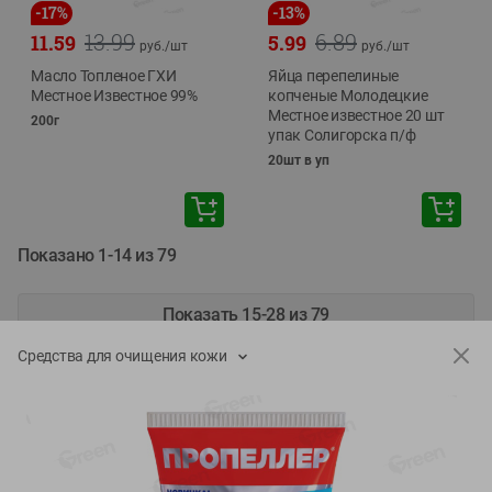
-
17
%
-
13
%
13.99
6.89
11.59
5.99
руб./
шт
руб./
шт
Масло Топленое ГХИ
Яйца перепелиные
Местное Известное 99%
копченые Молодецкие
Местное известное 20 шт
200г
упак Солигорска п/ф
20шт в уп
Показано 1-14 из 79
Показать 15-28 из 79
Средства для очищения кожи
Каталог товаров
Специально для вас