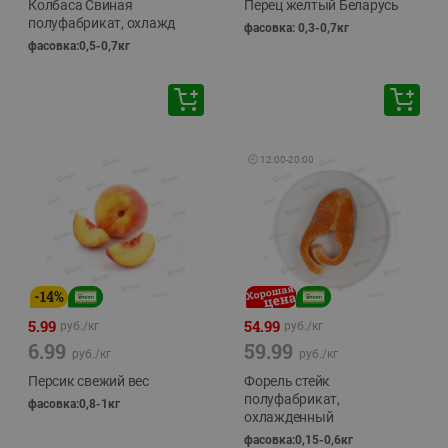
Колбаса Свиная
Перец желтый Беларусь
полуфабрикат, охлажд
фасовка: 0,3-0,7кг
фасовка:0,5-0,7кг
🕘
12:00
-
20:00
-
14
%
5.99
54.99
руб./
кг
руб./
кг
6.99
59.99
руб./
кг
руб./
кг
Персик свежий вес
Форель стейк
полуфабрикат,
фасовка:0,8-1кг
охлажденный
фасовка:0,15-0,6кг