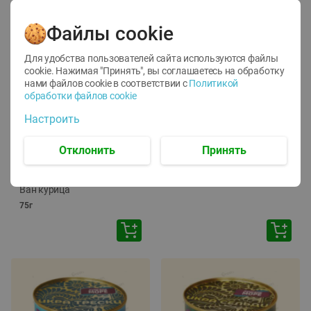
Файлы cookie
Для удобства пользователей сайта используются файлы
cookie. Нажимая "Принять", вы соглашаетесь
на обработку
нами файлов cookie в соответствии с
Политикой
обработки файлов cookie
-
12
%
-
24
%
Настроить
6.59
4.99
1.05
руб./
шт
руб./
шт
1.19
ТОФУ Vegetus ТВЕРДЫЙ
руб./
шт
Отклонить
Принять
230г
Корм влаж. для кош. с
чувств. пищевар. Пурина
Ван курица
75г