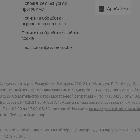
Положение о бонусной
AppGallery
программе
Политика обработки
персональных данных
Политика обработки файлов
cookie
Настройки файлов cookie
ридический адрес: Республика Беларусь, 220121, г. Минск, ул. П. Глебки, д. 5, к
дарственный регистр юридических лиц и индивидуальных предпринимателей в
34233.
Свидетельство о государственной регистрации: No 191634233 от 24.08.
Беларусь 26.10.2021 за № 521721. Режим приема заявок через корзину – круг
- Пт. с 09.00 до 17.00, СБ, ВС - выходной
.
На сайте
используются файлы «cooki
йтом.
Публичный договор.
ветствии с законодательством об обращениях граждан и юридических лиц: О
17 272 73 84 .