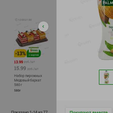
🕘
12:00
-
21:00
-
13
%
-
12
%
-
24
%
4.99
13.99
1.05
руб./
шт
руб./
шт
15.99
1.19
ТОФУ V
руб./
шт
руб./
шт
ТВЕРД
Набор пирожных
Корм влаж. для
230г
Медовый бархат
кош. с чувств.
580 г
пищевар. Пурина
Ван курица
580г
75г
Покупают вместе
Показано 1-14 из 77