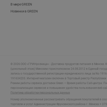
В мире GREEN
Новинки в GREEN
©
2026
ООО «ГРИНрозница» - Доставка продуктов питания в Минске.
Ю
(цокольный этаж) Минским горисполкомом 24.08.2012 в Единый госу
запись о государственной регистрации юридического лица за No 1916
191634233. Интернет-магазин включен в Торговый реестр Республики 
Режим работы сервиса доставки Green —
Время работы Call-центра: Пн.
персонализации сервисов и повышения удобства пользования веб-са
Политика обработки персональных данных
Номер уполномоченных рассматривать обращения покупателей в соот
торговли и услуг Администрации Фрунзенского района г. Минска + 375 