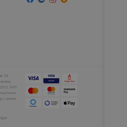
аб. 55
несена
2012.
УНП
лосуточно.
e»
с целью
тдел