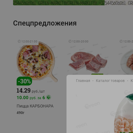
Спецпредложения
🕘
12:00
-
21:00
🕘
12:00
-
20:00
🕘
12:00
-
-
17
%
-
30
%
Главная
Каталог товаров
К
14.29
10.49
9.99
руб./
кг
руб
руб./
шт
11.49
11.99
10.00
6
руб. за
руб./
кг
Пицца КАРБОНАРА
Свинина 1 с.
Колбас
полуфабрикат,
полуфа
490г
охлажденный 1 кг
охлажд
фасовка: 1-2кг
фасовка: