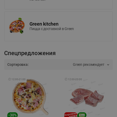
Green kitchen
Пицца c доставкой в Green
Спецпредложения
Сортировка:
Green рекомендует
🕘
12:00
-
21:00
🕘
12:00
-
20:00
-
30
%