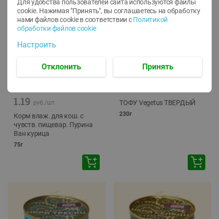
Для удобства пользователей сайта используются файлы
cookie. Нажимая "Принять", вы соглашаетесь
на обработку
нами файлов cookie в соответствии с
Политикой
обработки файлов cookie
Настроить
Отклонить
Принять
-
12
%
-
24
%
6.59
4.99
1.05
руб./
шт
руб./
шт
1.19
ТОФУ Vegetus ТВЕРДЫЙ
руб./
шт
230г
Корм влаж. для кош. с
чувств. пищевар. Пурина
Ван курица
75г