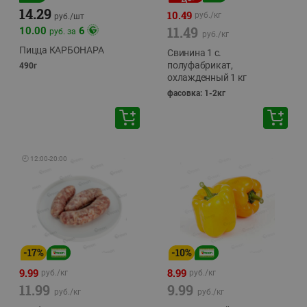
14.29
10.49
руб./
кг
руб./
шт
11.49
10.00
6
руб. за
руб./
кг
Пицца КАРБОНАРА
Свинина 1 с.
полуфабрикат,
490г
охлажденный 1 кг
фасовка: 1-2кг
🕘
12:00
-
20:00
-
17
%
-
10
%
9.99
8.99
руб./
кг
руб./
кг
11.99
9.99
руб./
кг
руб./
кг