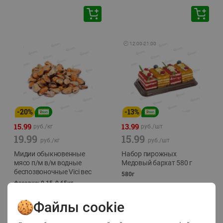
🕘
12:00
-
21:00
-
20
%
-
13
%
15.99
13.99
руб./
кг
руб./
шт
19.99
15.99
руб./
кг
руб./
шт
Мидии обыкновенные
Набор пирожных
мясо п/м в/м водные
Медовый бархат 580 г
беспозвоночные Vici вес
580г
фасовка: 0,15-0,65кг
Файлы cookie