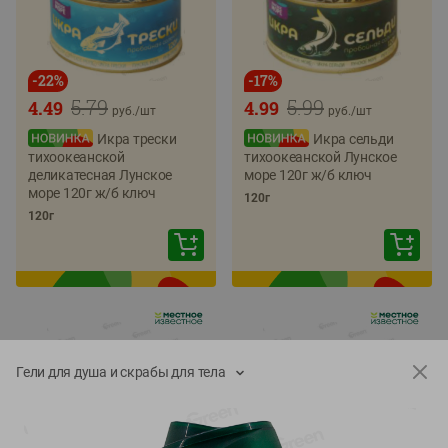
-
22
%
-
17
%
5.79
5.99
4.49
4.99
руб./
шт
руб./
шт
Икра трески
Икра сельди
тихоокеанской
тихоокеанской Лунское
деликатесная Лунское
море 120г ж/б ключ
море 120г ж/б ключ
120г
120г
Гели для душа и скрабы для тела