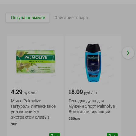
Вакансии
👋
Корпоративный сайт Green
Покупают вместе
Описание товара
©
2026
ООО «ГРИНрозница» - Доставка продуктов питания в
Минске.
Юридическая информация и условия пользовательского
соглашения
Номер уполномоченных рассматривать обращения покупателей в
соответствии с законодательством об обращениях граждан и
юридических лиц: Отдел торговли и услуг Администрации
4.29
18.09
руб./
шт
руб./
шт
Фрунзенского района г. Минска + 375 17 272 73 84 .
Мыло Palmolive
Гель для душа для
Номер и адрес электронной почты лица, уполномоченного
Натурэль Интенсивное
мужчин Спорт Palmolive
продавцом рассматривать обращения покупателей о нарушении их
увлажнение (с
Восстанавливающий
прав, предусмотренных законодательством о защите прав
экстрактом оливы)
250мл
потребителей: +375 44 560-60-61, shop@green-dostavka.by.
90г
Способы оплаты товара: