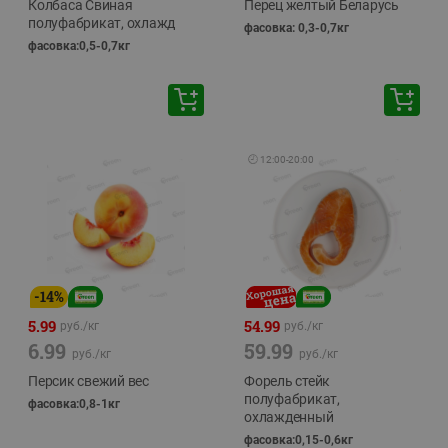
Колбаса Свиная
Перец желтый Беларусь
полуфабрикат, охлажд
фасовка: 0,3-0,7кг
фасовка:0,5-0,7кг
🕘
12:00
-
20:00
-
14
%
5.99
54.99
руб./
кг
руб./
кг
6.99
59.99
руб./
кг
руб./
кг
Персик свежий вес
Форель стейк
полуфабрикат,
фасовка:0,8-1кг
охлажденный
фасовка:0,15-0,6кг