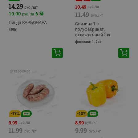
14.29
10.49
руб./
кг
руб./
шт
11.49
10.00
6
руб. за
руб./
кг
Пицца КАРБОНАРА
Свинина 1 с.
полуфабрикат,
490г
охлажденный 1 кг
фасовка: 1-2кг
🕘
12:00
-
20:00
-
17
%
-
10
%
9.99
8.99
руб./
кг
руб./
кг
11.99
9.99
руб./
кг
руб./
кг