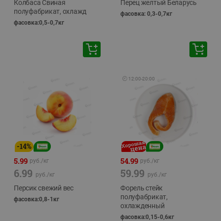
Колбаса Свиная
Перец желтый Беларусь
полуфабрикат, охлажд
фасовка: 0,3-0,7кг
фасовка:0,5-0,7кг
🕘
12:00
-
20:00
-
14
%
5.99
54.99
руб./
кг
руб./
кг
6.99
59.99
руб./
кг
руб./
кг
Персик свежий вес
Форель стейк
полуфабрикат,
фасовка:0,8-1кг
охлажденный
фасовка:0,15-0,6кг