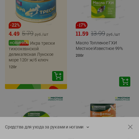
-
22
%
-
17
%
5.79
13.99
4.49
11.59
руб./
шт
руб./
шт
Масло Топленое ГХИ
Икра трески
Местное Известное 99%
тихоокеанской
деликатесная Лунское
200г
море 120г ж/б ключ
120г
Средства для ухода за руками и ногами