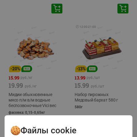
🕘
12:00
-
21:00
-
20
%
-
13
%
15.99
13.99
руб./
кг
руб./
шт
19.99
15.99
руб./
кг
руб./
шт
Мидии обыкновенные
Набор пирожных
мясо п/м в/м водные
Медовый бархат 580 г
беспозвоночные Vici вес
580г
фасовка: 0,15-0,65кг
Файлы cookie