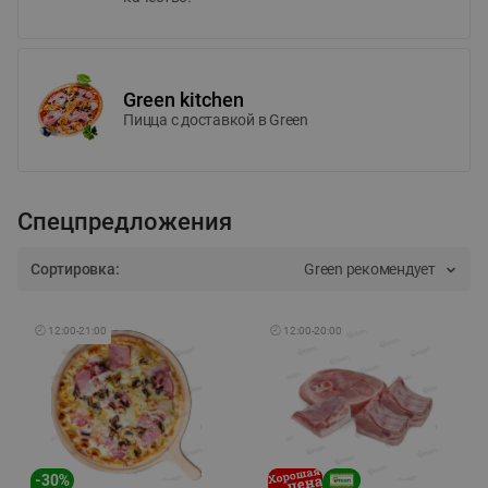
Green kitchen
Пицца c доставкой в Green
Спецпредложения
Сортировка:
Green рекомендует
🕘
12:00
-
21:00
🕘
12:00
-
20:00
-
30
%