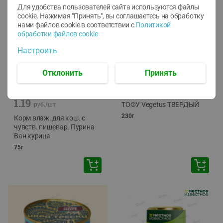
Для удобства пользователей сайта используются файлы
cookie. Нажимая "Принять", вы соглашаетесь
на обработку
нами файлов cookie в соответствии с
Политикой
обработки файлов cookie
Настроить
Отклонить
Принять
-
12
%
-
24
%
6.59
4.99
1.05
руб./
шт
руб./
шт
1.19
ТОФУ Vegetus ТВЕРДЫЙ
руб./
шт
230г
Корм влаж. для кош. с
чувств. пищевар. Пурина
Ван курица
75г