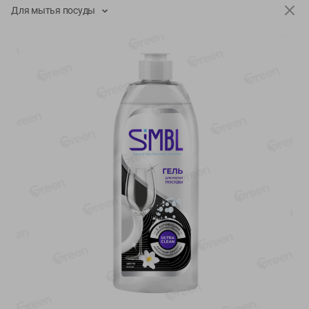
-
13
%
-
20
%
Для мытья посуды
6.89
4.99
5.99
3.99
руб./
шт
руб./
шт
Яйца перепелиные
Конфеты фруктово-
копченые Молодецкие
ягодные Местное
Местное известное 20 шт
известное яблоко-тыква
упак Солигорска п/ф
Хоба
20шт в уп
60г
Показано 1-14 из 78
Показать 15-28 из 78
Каталог товаров
Специально для вас