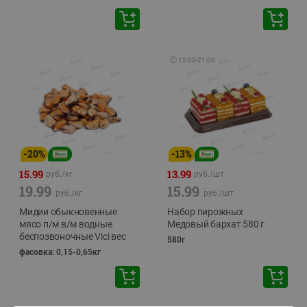
🕘
12:00
-
21:00
-
20
%
-
13
%
15.99
13.99
руб./
кг
руб./
шт
19.99
15.99
руб./
кг
руб./
шт
Мидии обыкновенные
Набор пирожных
мясо п/м в/м водные
Медовый бархат 580 г
беспозвоночные Vici вес
580г
фасовка: 0,15-0,65кг