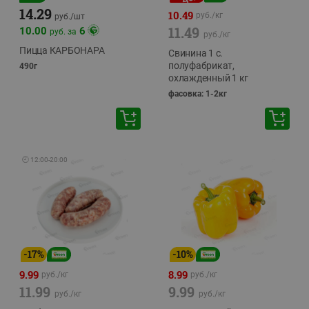
14.29
10.49
руб./
кг
руб./
шт
11.49
10.00
6
руб. за
руб./
кг
Пицца КАРБОНАРА
Свинина 1 с.
полуфабрикат,
490г
охлажденный 1 кг
фасовка: 1-2кг
🕘
12:00
-
20:00
-
17
%
-
10
%
9.99
8.99
руб./
кг
руб./
кг
11.99
9.99
руб./
кг
руб./
кг