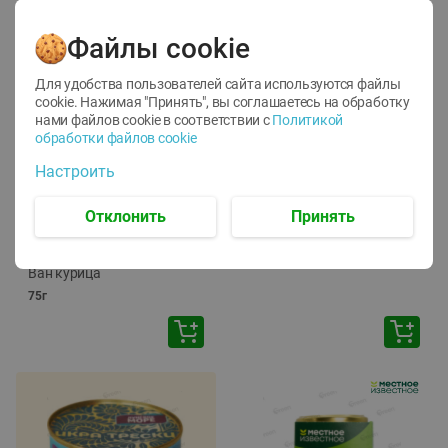
Файлы cookie
Для удобства пользователей сайта используются файлы
cookie. Нажимая "Принять", вы соглашаетесь
на обработку
нами файлов cookie в соответствии с
Политикой
обработки файлов cookie
-
12
%
-
24
%
Настроить
6.59
4.99
1.05
руб./
шт
руб./
шт
1.19
ТОФУ Vegetus ТВЕРДЫЙ
руб./
шт
Отклонить
Принять
230г
Корм влаж. для кош. с
чувств. пищевар. Пурина
Ван курица
75г