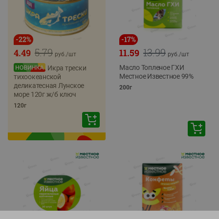
-
22
%
-
17
%
5.79
13.99
4.49
11.59
руб./
шт
руб./
шт
Масло Топленое ГХИ
Икра трески
Местное Известное 99%
тихоокеанской
деликатесная Лунское
200г
море 120г ж/б ключ
120г