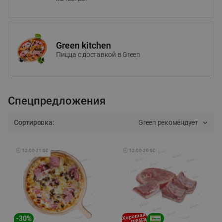
Green kitchen
Пицца c доставкой в Green
Спецпредложения
Сортировка:
Green рекомендует
🕘
12:00
-
21:00
🕘
12:00
-
20:00
-
30
%