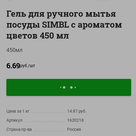
О сервисе
Гель для ручного мытья
Настройки файлов cookie
посуды SIMBL с ароматом
Мой Green
цветов 450 мл
Приложение Green c
доставкой и бонусной картой
450мл
App
Google
AppGallery
6.69
Store
Play
руб./
шт
+375 44 560-60-61
Время работы Call-центра: Пн.- Пт. с 09.00 до 17.00, СБ, ВС -
выходной
Цена за 1
кг
14.87
руб.
shop@green-market.by
Артикул
1620218
Пишите нам свои вопросы, предложения и комментарии
Страна пр-ва
Россия