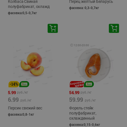
Колбаса Свиная
Перец желтый Беларусь
полуфабрикат, охлажд
фасовка: 0,3-0,7кг
фасовка:0,5-0,7кг
🕘
12:00
-
20:00
-
14
%
5.99
54.99
руб./
кг
руб./
кг
6.99
59.99
руб./
кг
руб./
кг
Персик свежий вес
Форель стейк
полуфабрикат,
фасовка:0,8-1кг
охлажденный
фасовка:0,15-0,6кг