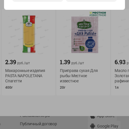
Показать 15-28 из 78
О сервисе
Мой Green
2.39
1.39
6.93
руб./
шт
руб./
шт
р
Оплата
История покупок
Макаронные изделия
Приправа сухая Для
Масло 
Условия доставки
Мои товары
PASTA NAPOLETANA
рыбы Местное
Золота
Спагетти
известное
рафинир
Возврат товара
Обратная связь
400г
20г
1л
Оформление заказа
Приложение Green c
Приемка товара
доставкой и бонусно
Самовывоз
Рекламная игра
App Store
n
Публичный договор
Google Play