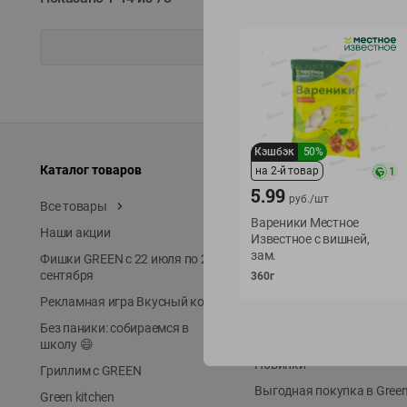
Кэшбэк
50%
Каталог товаров
Специально для вас
на 2-й товар
1
5.99
руб./
шт
Все товары
Акции
Вареники Местное
Наши акции
Местное известное
Известное с вишней,
зам.
Фишки GREEN с 22 июля по 22
ЭКОлиния
сентября
360г
Prime Steak
Рекламная игра Вкусный код
Собственное пр-во
Без паники: собираемся в
Первое правило
школу 😄
Новинки
Гриллим с GREEN
Выгодная покупка в Gree
Green kitchen