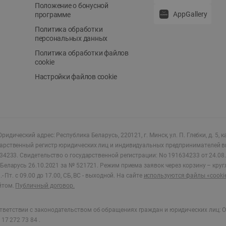
Положение о бонусной
AppGallery
программе
Политика обработки
персональных данных
Политика обработки файлов
cookie
Настройки файлов cookie
ридический адрес: Республика Беларусь, 220121, г. Минск, ул. П. Глебки, д. 5, к
дарственный регистр юридических лиц и индивидуальных предпринимателей в
34233.
Свидетельство о государственной регистрации: No 191634233 от 24.08.
Беларусь 26.10.2021 за № 521721. Режим приема заявок через корзину – круг
- Пт. с 09.00 до 17.00, СБ, ВС - выходной
.
На сайте
используются файлы «cooki
йтом.
Публичный договор.
ветствии с законодательством об обращениях граждан и юридических лиц: О
17 272 73 84 .