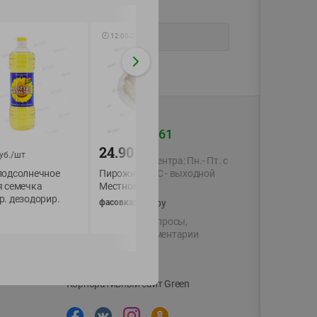
🕘
12:00
-
21:00
+375 44 560-60-61
24.90
1.33
уб./
шт
руб./
кг
руб./
шт
Время работы Call-центра: Пн.- Пт. с
подсолнечное
Пирожное ГРИН
Халва Ванильный
09.00 до 17.00, СБ, ВС - выходной
я семечка
Местное Известное
аромат бат.
. дезодорир.
фасовка:0,45-0,75кг
60г
shop@green-market.by
Пишите нам свои вопросы,
предложения и комментарии
й картой
Вакансии
👋
Корпоративный сайт Green