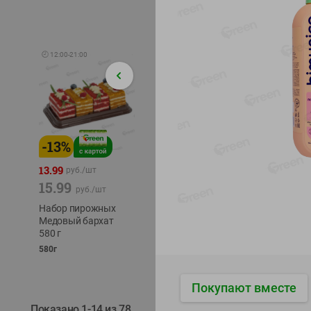
🕘
12:00
-
21:00
-
13
%
-
12
%
-
22
%
4.49
13.99
1.05
руб./
шт
руб./
шт
15.99
1.19
руб./
шт
руб./
шт
трески
Набор пирожных
Корм влаж. для
тихоок
Медовый бархат
кош. с чувств.
делика
580 г
пищевар. Пурина
Лунско
Ван курица
580г
ж/б кл
75г
120г
Покупают вместе
Показано 1-14 из 78