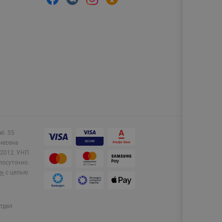
аб. 55
несена
2012.
УНП
лосуточно.
e»
с целью
тдел