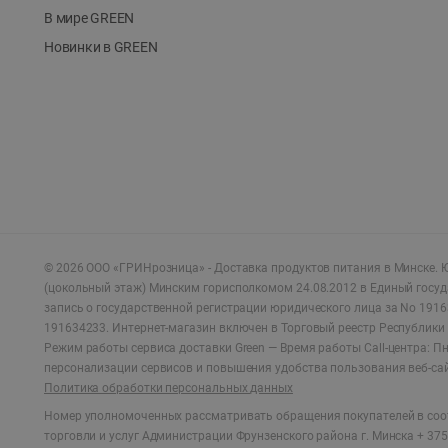
В мире GREEN
Новинки в GREEN
©
2026
ООО «ГРИНрозница» - Доставка продуктов питания в Минске.
Ю
(цокольный этаж) Минским горисполкомом 24.08.2012 в Единый госу
запись о государственной регистрации юридического лица за No 1916
191634233. Интернет-магазин включен в Торговый реестр Республики 
Режим работы сервиса доставки Green —
Время работы Call-центра: Пн.
персонализации сервисов и повышения удобства пользования веб-са
Политика обработки персональных данных
Номер уполномоченных рассматривать обращения покупателей в соот
торговли и услуг Администрации Фрунзенского района г. Минска + 375 