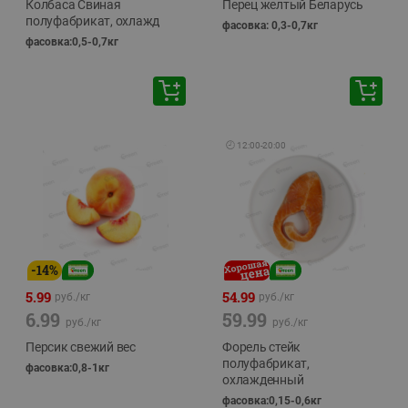
Колбаса Свиная
Перец желтый Беларусь
полуфабрикат, охлажд
фасовка: 0,3-0,7кг
фасовка:0,5-0,7кг
🕘
12:00
-
20:00
-
14
%
5.99
54.99
руб./
кг
руб./
кг
6.99
59.99
руб./
кг
руб./
кг
Персик свежий вес
Форель стейк
полуфабрикат,
фасовка:0,8-1кг
охлажденный
фасовка:0,15-0,6кг