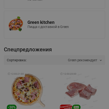
Green kitchen
Пицца c доставкой в Green
Спецпредложения
Сортировка:
Green рекомендует
🕘
12:00
-
21:00
🕘
12:00
-
20:00
-
30
%