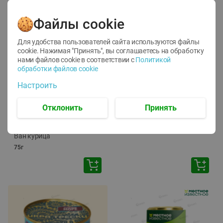
Файлы cookie
Для удобства пользователей сайта используются файлы
cookie. Нажимая "Принять", вы соглашаетесь
на обработку
нами файлов cookie в соответствии с
Политикой
обработки файлов cookie
-
12
%
-
24
%
Настроить
6.59
4.99
1.05
руб./
шт
руб./
шт
1.19
ТОФУ Vegetus ТВЕРДЫЙ
руб./
шт
Отклонить
Принять
230г
Корм влаж. для кош. с
чувств. пищевар. Пурина
Ван курица
75г