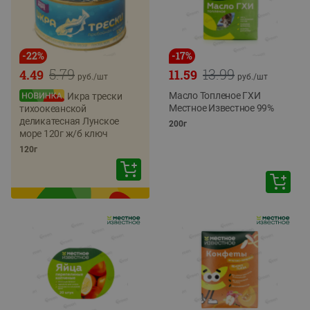
-
22
%
-
17
%
5.79
13.99
4.49
11.59
руб./
шт
руб./
шт
Масло Топленое ГХИ
Икра трески
Местное Известное 99%
тихоокеанской
деликатесная Лунское
200г
море 120г ж/б ключ
120г