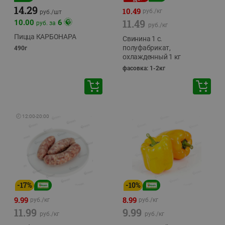
14.29
10.49
руб./
кг
руб./
шт
11.49
10.00
6
руб. за
руб./
кг
Пицца КАРБОНАРА
Свинина 1 с.
полуфабрикат,
490г
охлажденный 1 кг
фасовка: 1-2кг
🕘
12:00
-
20:00
-
17
%
-
10
%
9.99
8.99
руб./
кг
руб./
кг
11.99
9.99
руб./
кг
руб./
кг