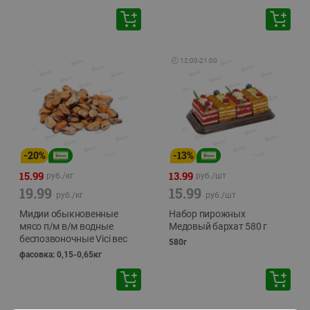
🕘
12:00
-
21:00
-
20
%
-
13
%
15.99
13.99
руб./
кг
руб./
шт
19.99
15.99
руб./
кг
руб./
шт
Мидии обыкновенные
Набор пирожных
мясо п/м в/м водные
Медовый бархат 580 г
беспозвоночные Vici вес
580г
фасовка: 0,15-0,65кг