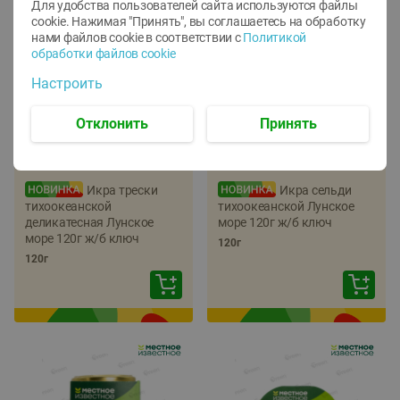
Для удобства пользователей сайта используются файлы
cookie. Нажимая "Принять", вы соглашаетесь
на обработку
нами файлов cookie в соответствии с
Политикой
обработки файлов cookie
Настроить
Отклонить
Принять
-
22
%
-
17
%
5.79
5.99
4.49
4.99
руб./
шт
руб./
шт
Икра трески
Икра сельди
тихоокеанской
тихоокеанской Лунское
деликатесная Лунское
море 120г ж/б ключ
море 120г ж/б ключ
120г
120г