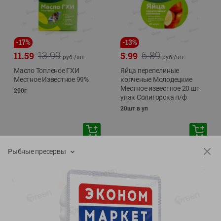
-
17
%
-
13
%
13.99
6.89
11.59
5.99
руб./
шт
руб./
шт
Масло Топленое ГХИ
Яйца перепелиные
Местное Известное 99%
копченые Молодецкие
Местное известное 20 шт
200г
упак Солигорска п/ф
20шт в уп
Рыбные пресервы