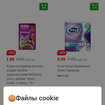
-
33
%
-
49
%
1.62
7.90
1.09
3.99
руб./
шт
руб./
шт
Корм консервир для взр.
Полотенца бумажные
кошек Особое
Zewa Премиум
удовольствие WHISKAS
2шт в уп
рагу с добав. телят. ,
ягнен. и овощ. 75 г
75г
Файлы cookie