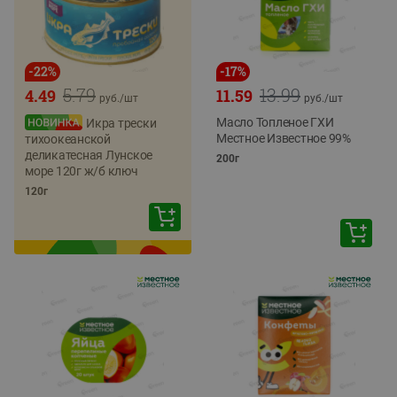
-
22
%
-
17
%
5.79
13.99
4.49
11.59
руб./
шт
руб./
шт
Масло Топленое ГХИ
Икра трески
Местное Известное 99%
тихоокеанской
деликатесная Лунское
200г
море 120г ж/б ключ
120г