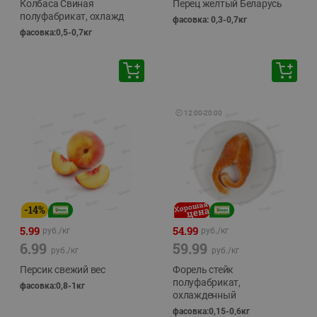
Колбаса Свиная
Перец желтый Беларусь
полуфабрикат, охлажд
фасовка: 0,3-0,7кг
фасовка:0,5-0,7кг
🕘
12:00
-
20:00
-
14
%
5.99
54.99
руб./
кг
руб./
кг
6.99
59.99
руб./
кг
руб./
кг
Персик свежий вес
Форель стейк
полуфабрикат,
фасовка:0,8-1кг
охлажденный
фасовка:0,15-0,6кг