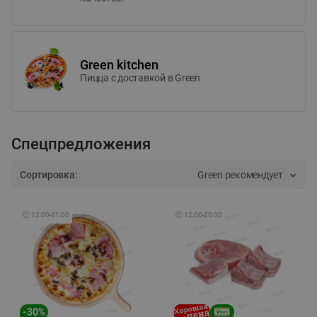
Green kitchen
Пицца c доставкой в Green
Спецпредложения
Сортировка:
Green рекомендует
🕘
12:00
-
21:00
🕘
12:00
-
20:00
-
30
%