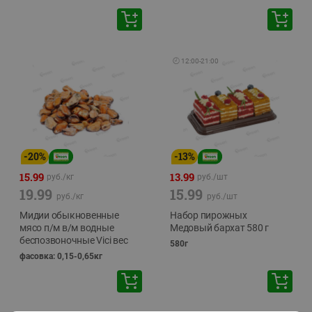
🕘
12:00
-
21:00
-
20
%
-
13
%
15.99
13.99
руб./
кг
руб./
шт
19.99
15.99
руб./
кг
руб./
шт
Мидии обыкновенные
Набор пирожных
мясо п/м в/м водные
Медовый бархат 580 г
беспозвоночные Vici вес
580г
фасовка: 0,15-0,65кг