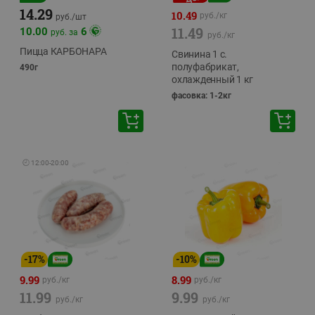
14.29
10.49
руб./
кг
руб./
шт
11.49
10.00
6
руб. за
руб./
кг
Пицца КАРБОНАРА
Свинина 1 с.
полуфабрикат,
490г
охлажденный 1 кг
фасовка: 1-2кг
🕘
12:00
-
20:00
-
17
%
-
10
%
9.99
8.99
руб./
кг
руб./
кг
11.99
9.99
руб./
кг
руб./
кг