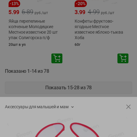
-
13
%
-
20
%
6.89
4.99
5.99
3.99
руб./
шт
руб./
шт
Яйца перепелиные
Конфеты фруктово-
копченые Молодецкие
ягодные Местное
Местное известное 20 шт
известное яблоко-тыква
упак Солигорска п/ф
Хоба
20шт в уп
60г
Показано 1-14 из 78
Показать 15-28 из 78
Аксессуары для малышей и мам
Каталог товаров
Специально для вас