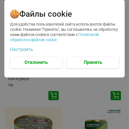
Файлы cookie
Для удобства пользователей сайта используются файлы
cookie. Нажимая "Принять", вы соглашаетесь
на обработку
нами файлов cookie в соответствии с
Политикой
обработки файлов cookie
-
12
%
-
24
%
Настроить
6.59
4.99
1.05
руб./
шт
руб./
шт
1.19
ТОФУ Vegetus ТВЕРДЫЙ
руб./
шт
Отклонить
Принять
230г
Корм влаж. для кош. с
чувств. пищевар. Пурина
Ван курица
75г