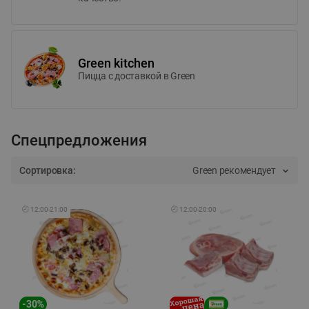
Green kitchen
Пицца c доставкой в Green
Спецпредложения
Сортировка:
Green рекомендует
🕘
12:00
-
21:00
🕘
12:00
-
20:00
-
30
%