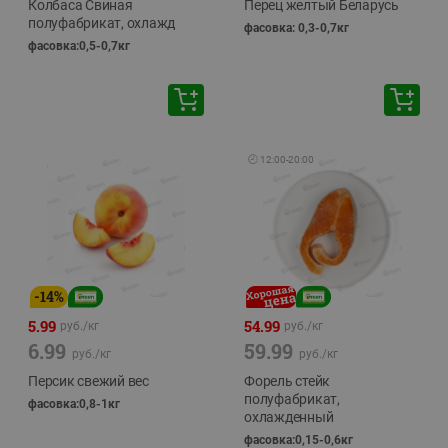
Колбаса Свиная
Перец желтый Беларусь
полуфабрикат, охлажд
фасовка: 0,3-0,7кг
фасовка:0,5-0,7кг
🕘
12:00
-
20:00
-
14
%
5.99
54.99
руб./
кг
руб./
кг
6.99
59.99
руб./
кг
руб./
кг
Персик свежий вес
Форель стейк
полуфабрикат,
фасовка:0,8-1кг
охлажденный
фасовка:0,15-0,6кг