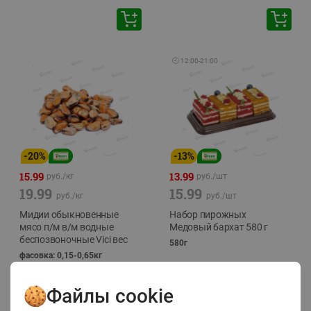
🕘
12:00
-
21:00
-
20
%
-
13
%
15.99
13.99
руб./
кг
руб./
шт
19.99
15.99
руб./
кг
руб./
шт
Мидии обыкновенные
Набор пирожных
мясо п/м в/м водные
Медовый бархат 580 г
беспозвоночные Vici вес
580г
фасовка: 0,15-0,65кг
Файлы cookie