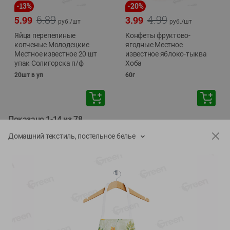
-
13
%
-
20
%
6.89
4.99
5.99
3.99
руб./
шт
руб./
шт
Яйца перепелиные
Конфеты фруктово-
копченые Молодецкие
ягодные Местное
Местное известное 20 шт
известное яблоко-тыква
упак Солигорска п/ф
Хоба
20шт в уп
60г
Показано 1-14 из 78
Домашний текстиль, постельное белье
Показать 15-28 из 78
Каталог товаров
Специально для вас