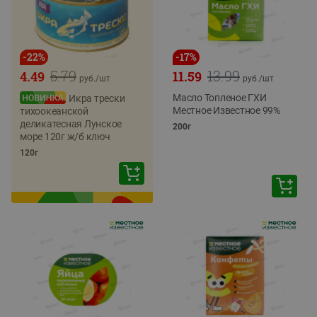
-
22
%
-
17
%
5.79
13.99
4.49
11.59
руб./
шт
руб./
шт
Масло Топленое ГХИ
Икра трески
Местное Известное 99%
тихоокеанской
деликатесная Лунское
200г
море 120г ж/б ключ
120г