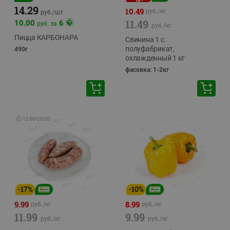
14.29
10.49
руб./
кг
руб./
шт
11.49
10.00
6
руб. за
руб./
кг
Пицца КАРБОНАРА
Свинина 1 с.
полуфабрикат,
490г
охлажденный 1 кг
фасовка: 1-2кг
🕘
12:00
-
20:00
-
17
%
-
10
%
9.99
8.99
руб./
кг
руб./
кг
11.99
9.99
руб./
кг
руб./
кг