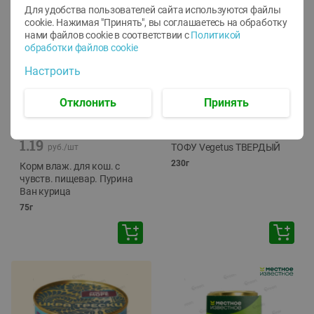
Для удобства пользователей сайта используются файлы
cookie. Нажимая "Принять", вы соглашаетесь
на обработку
нами файлов cookie в соответствии с
Политикой
обработки файлов cookie
Настроить
Отклонить
Принять
-
12
%
-
24
%
6.59
4.99
1.05
руб./
шт
руб./
шт
1.19
ТОФУ Vegetus ТВЕРДЫЙ
руб./
шт
230г
Корм влаж. для кош. с
чувств. пищевар. Пурина
Ван курица
75г