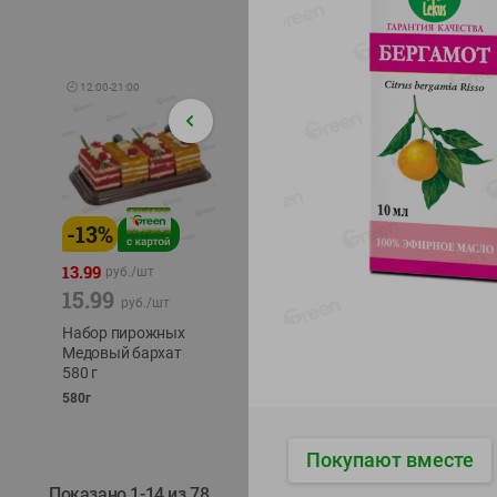
🕘
12:00
-
21:00
-
13
%
-
12
%
-
24
%
4.99
13.99
1.05
руб./
шт
руб./
шт
15.99
1.19
ТОФУ V
руб./
шт
руб./
шт
ТВЕРД
Набор пирожных
Корм влаж. для
230г
Медовый бархат
кош. с чувств.
580 г
пищевар. Пурина
Ван курица
580г
75г
Покупают вместе
Показано 1-14 из 78