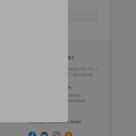
+375 44 560-60-61
Время работы Call-центра: Пн.- Пт. с
09.00 до 17.00, СБ, ВС - выходной
shop@green-market.by
Пишите нам свои вопросы,
предложения и комментарии
й картой
Вакансии
👋
Корпоративный сайт Green