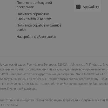
Положение о бонусной
AppGallery
программе
Политика обработки
персональных данных
Политика обработки файлов
cookie
Настройки файлов cookie
ридический адрес: Республика Беларусь, 220121, г. Минск, ул. П. Глебки, д. 5, к
дарственный регистр юридических лиц и индивидуальных предпринимателей в
34233.
Свидетельство о государственной регистрации: No 191634233 от 24.08.
Беларусь 26.10.2021 за № 521721. Режим приема заявок через корзину – круг
- Пт. с 09.00 до 17.00, СБ, ВС - выходной
.
На сайте
используются файлы «cooki
йтом.
Публичный договор.
ветствии с законодательством об обращениях граждан и юридических лиц: О
17 272 73 84 .