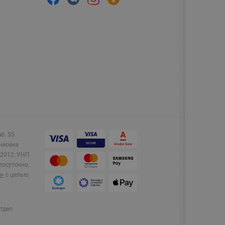
аб. 55
несена
2012.
УНП
лосуточно.
e»
с целью
тдел