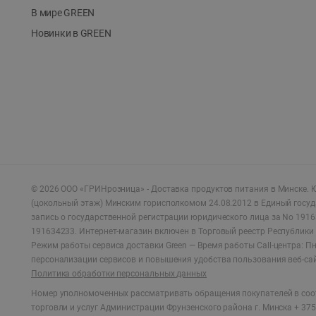
В мире GREEN
Новинки в GREEN
©
2026
ООО «ГРИНрозница» - Доставка продуктов питания в Минске.
Ю
(цокольный этаж) Минским горисполкомом 24.08.2012 в Единый госу
запись о государственной регистрации юридического лица за No 1916
191634233. Интернет-магазин включен в Торговый реестр Республики 
Режим работы сервиса доставки Green —
Время работы Call-центра: Пн.
персонализации сервисов и повышения удобства пользования веб-са
Политика обработки персональных данных
Номер уполномоченных рассматривать обращения покупателей в соот
торговли и услуг Администрации Фрунзенского района г. Минска + 375 