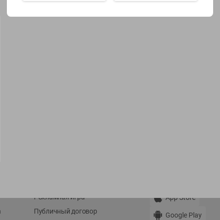
Показать 15-28 из 78
О сервисе
Мой Green
Оплата
История покупок
Условия доставки
Мои товары
Возврат товара
Обратная связь
Оформление заказа
Приложение Green c
Приемка товара
доставкой и бонусно
Самовывоз
Рекламная игра
App Store
n
Публичный договор
Google Play