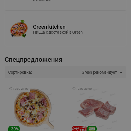
Green kitchen
Пицца c доставкой в Green
Спецпредложения
Сортировка:
Green рекомендует
🕘
12:00
-
21:00
🕘
12:00
-
20:00
-
30
%