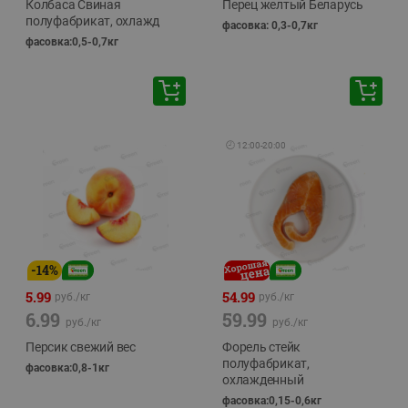
Колбаса Свиная
Перец желтый Беларусь
полуфабрикат, охлажд
фасовка: 0,3-0,7кг
фасовка:0,5-0,7кг
🕘
12:00
-
20:00
-
14
%
5.99
54.99
руб./
кг
руб./
кг
6.99
59.99
руб./
кг
руб./
кг
Персик свежий вес
Форель стейк
полуфабрикат,
фасовка:0,8-1кг
охлажденный
фасовка:0,15-0,6кг