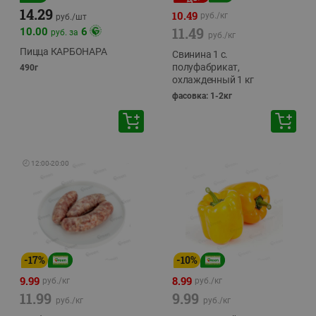
14.29
10.49
руб./
кг
руб./
шт
11.49
10.00
6
руб. за
руб./
кг
Пицца КАРБОНАРА
Свинина 1 с.
полуфабрикат,
490г
охлажденный 1 кг
фасовка: 1-2кг
🕘
12:00
-
20:00
-
17
%
-
10
%
9.99
8.99
руб./
кг
руб./
кг
11.99
9.99
руб./
кг
руб./
кг