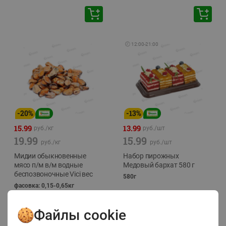
🕘
12:00
-
21:00
-
20
%
-
13
%
15.99
13.99
руб./
кг
руб./
шт
19.99
15.99
руб./
кг
руб./
шт
Мидии обыкновенные
Набор пирожных
мясо п/м в/м водные
Медовый бархат 580 г
беспозвоночные Vici вес
580г
фасовка: 0,15-0,65кг
Файлы cookie