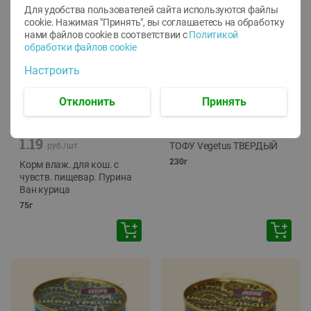
Для удобства пользователей сайта используются файлы
cookie. Нажимая "Принять", вы соглашаетесь
на обработку
нами файлов cookie в соответствии с
Политикой
обработки файлов cookie
Настроить
Отклонить
Принять
-
12
%
-
24
%
6.59
4.99
1.05
руб./
шт
руб./
шт
1.19
ТОФУ Vegetus ТВЕРДЫЙ
руб./
шт
230г
Корм влаж. для кош. с
чувств. пищевар. Пурина
Ван курица
75г