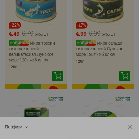
-
22
%
-
17
%
5.79
5.99
4.49
4.99
руб./
шт
руб./
шт
Икра трески
Икра сельди
тихоокеанской
тихоокеанской Лунское
деликатесная Лунское
море 120г ж/б ключ
море 120г ж/б ключ
120г
120г
Парфюм