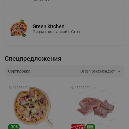
Green kitchen
Пицца c доставкой в Green
Спецпредложения
Сортировка:
Green рекомендует
🕘
12:00
-
21:00
🕘
12:00
-
20:00
-
30
%