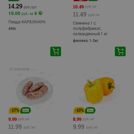
14.29
10.49
руб./
кг
руб./
шт
11.49
10.00
6
руб. за
руб./
кг
Пицца КАРБОНАРА
Свинина 1 с.
полуфабрикат,
490г
охлажденный 1 кг
фасовка: 1-2кг
🕘
12:00
-
20:00
-
17
%
-
10
%
9.99
8.99
руб./
кг
руб./
кг
11.99
9.99
руб./
кг
руб./
кг