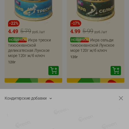
-
22
%
-
17
%
5.79
5.99
4.49
4.99
руб./
шт
руб./
шт
Икра трески
Икра сельди
тихоокеанской
тихоокеанской Лунское
деликатесная Лунское
море 120г ж/б ключ
море 120г ж/б ключ
120г
120г
Кондитерские добавки