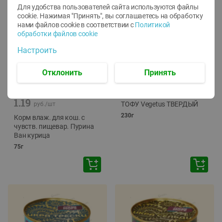
Для удобства пользователей сайта используются файлы
cookie. Нажимая "Принять", вы соглашаетесь
на обработку
нами файлов cookie в соответствии с
Политикой
обработки файлов cookie
Настроить
Отклонить
Принять
-
12
%
-
24
%
6.59
4.99
1.05
руб./
шт
руб./
шт
1.19
ТОФУ Vegetus ТВЕРДЫЙ
руб./
шт
230г
Корм влаж. для кош. с
чувств. пищевар. Пурина
Ван курица
75г