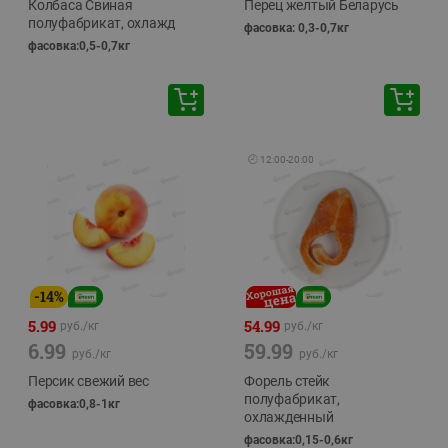
Колбаса Свиная
Перец желтый Беларусь
полуфабрикат, охлажд
фасовка: 0,3-0,7кг
фасовка:0,5-0,7кг
🕘
12:00
-
20:00
-
14
%
5.99
54.99
руб./
кг
руб./
кг
6.99
59.99
руб./
кг
руб./
кг
Персик свежий вес
Форель стейк
полуфабрикат,
фасовка:0,8-1кг
охлажденный
фасовка:0,15-0,6кг