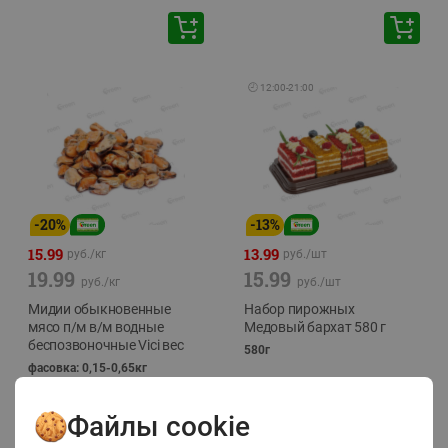
🕘
12:00
-
21:00
-
20
%
-
13
%
15.99
13.99
руб./
кг
руб./
шт
19.99
15.99
руб./
кг
руб./
шт
Мидии обыкновенные
Набор пирожных
мясо п/м в/м водные
Медовый бархат 580 г
беспозвоночные Vici вес
580г
фасовка: 0,15-0,65кг
Файлы cookie