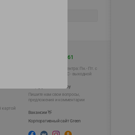
+375 44 560-60-61
Время работы Call-центра: Пн.- Пт. с
09.00 до 17.00, СБ, ВС - выходной
shop@green-market.by
Пишите нам свои вопросы,
предложения и комментарии
й картой
Вакансии
👋
Корпоративный сайт Green