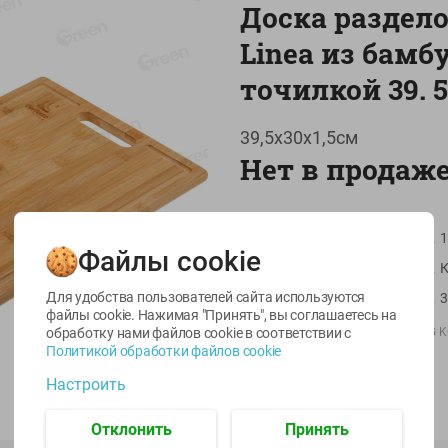
Доска раздело
Linea из бамб
точилкой 39. 5
39,5х30х1,5см
Нет в продаж
-
22
%
-
17
%
6.59
5.79
13.99
Артикул
1
4.49
11.59
руб./
шт
руб./
шт
руб./
шт
Файлы cookie
Страна пр-ва
К
egetus
Масло Топленое
Икра
ЫЙ
ГХИ Местное
трески
Для удобства пользователей сайта используются
Масса / Объем
3
Известное 99%
тихоокеанской
файлы cookie. Нажимая "Принять", вы соглашаетесь
на
деликатесная
обработку нами файлов cookie в соответствии с
Производитель:
200г
ECO GROUP HONG K
Лунское море 120г
Политикой обработки файлов cookie
Импортер:
ООО "ТД Комплект"
ж/б ключ
Штрихкод:
6951353953014
Настроить
120г
Отклонить
Принять