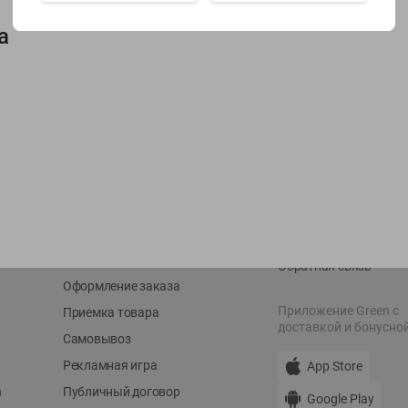
а
Показать 15-28 из 78
О сервисе
Мой Green
Оплата
История покупок
Условия доставки
Мои товары
Возврат товара
Обратная связь
Оформление заказа
Приложение Green c
Приемка товара
доставкой и бонусно
Самовывоз
Рекламная игра
App Store
n
Публичный договор
Google Play