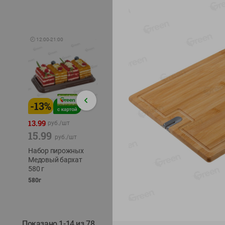
🕘
12:00
-
21:00
-
13
%
-
12
%
-
24
%
4.99
13.99
1.05
руб./
шт
руб./
шт
15.99
1.19
ТОФУ V
руб./
шт
руб./
шт
ТВЕРД
Набор пирожных
Корм влаж. для
230г
Медовый бархат
кош. с чувств.
580 г
пищевар. Пурина
Ван курица
580г
75г
Показано 1-14 из 78