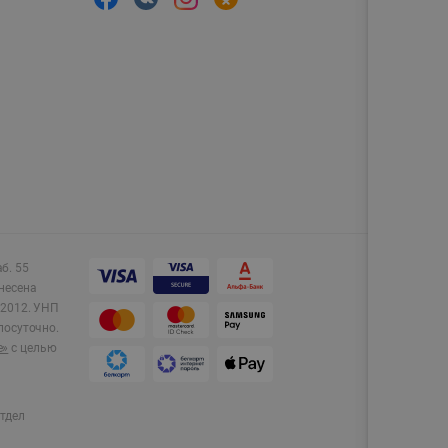
аб. 55
несена
2012.
УНП
лосуточно.
e»
с целью
тдел