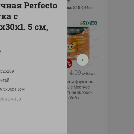
Vici вес
чная Perfecto
фасовка: 0,15-0,65кг
ука с
х30х1. 5 см,
е
-
13
%
-
20
%
6.89
4.99
525269
5.99
3.99
руб./
шт
руб./
шт
итай
Яйца перепелиные
Конфеты фруктово-
копченые
ягодные Местное
9,5х30х1,5см
Молодецкие
известное яблоко-
Местное известное
тыква Хоба
ONG LIMITED
20 шт упак
60г
Солигорска п/ф
20шт в уп